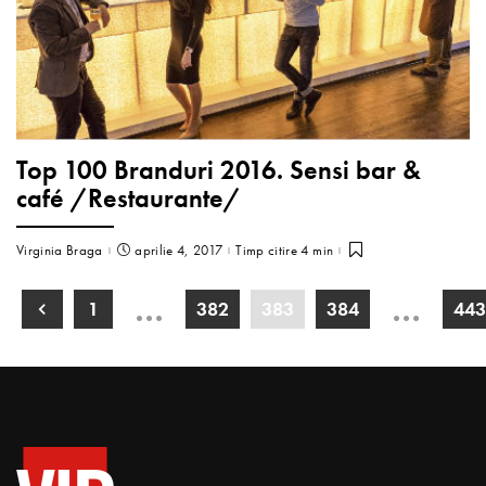
Top 100 Branduri 2016. Sensi bar &
café /Restaurante/
Virginia Braga
aprilie 4, 2017
Timp citire 4 min
…
…
1
382
383
384
443