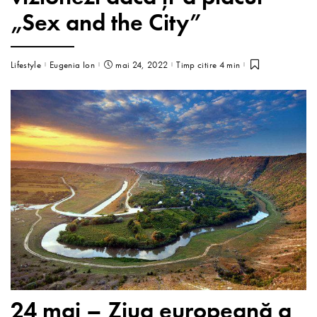
„Sex and the City”
Lifestyle
Eugenia Ion
mai 24, 2022
Timp citire 4 min
24 mai – Ziua europeană a