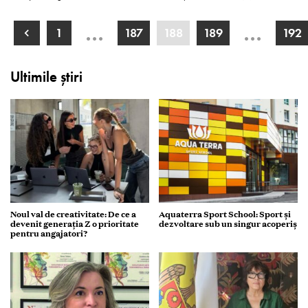
…
…
1
187
188
189
192
Ultimile știri
Noul val de creativitate: De ce a
Aquaterra Sport School: Sport și
devenit generația Z o prioritate
dezvoltare sub un singur acoperiș
pentru angajatori?