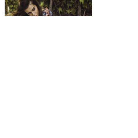
Meșterii de la
Grimerkka Studio utilizează produse apreciate pentru calitatea
înaltă a componentelor pe care le includ.