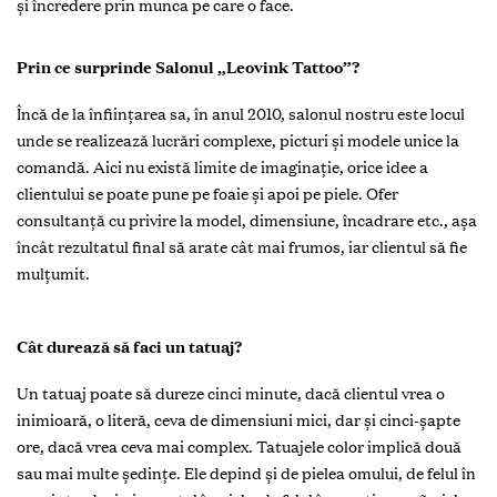
şi încredere prin munca pe care o face.
Prin ce surprinde Salonul „Leovink Tattoo”?
Încă de la înfiinţarea sa, în anul 2010, salonul nostru este locul
unde se realizează lucrări complexe, picturi şi modele unice la
comandă. Aici nu există limite de imaginaţie, orice idee a
clientului se poate pune pe foaie şi apoi pe piele. Ofer
consultanţă cu privire la model, dimensiune, încadrare etc., așa
încât rezultatul final să arate cât mai frumos, iar clientul să fie
mulţumit.
Cât durează să faci un tatuaj?
Un tatuaj poate să dureze cinci minute, dacă clientul vrea o
inimioară, o literă, ceva de dimensiuni mici, dar și cinci-șapte
ore, dacă vrea ceva mai complex. Tatuajele color implică două
sau mai multe ședinţe. Ele depind și de pielea omului, de felul în