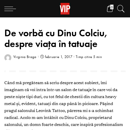
0
De vorbă cu Dinu Colciu,
despre viața în tatuaje
Virginia Braga
februarie 1, 2017
Timp citire 5 min
Când mă pregăteam să scriu despre acest subiect, îmi
imaginam că voi intra într-un salon de tatuaje în care voi da
peste nişte tipi duri, cu tot felul de chestii din cultura heavy
metal şi, evident, tatuaţi din cap până în picioare. Pășind
pragul salonului Leovink Tattoo, părerea mi s-a schimbat
radical. Acolo m-am întâlnit cu Dinu Colciu, proprietarul
salonului, un domn foarte deschis, care inspiră profesionalism