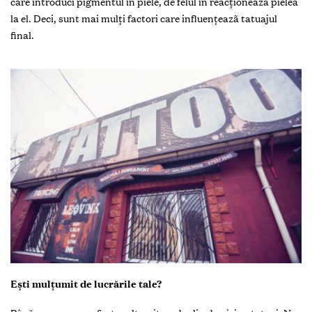
care introduci pigmentul în piele, de felul în reacţioneazã pielea
la el. Deci, sunt mai mulţi factori care influenţeazã tatuajul
final.
Ești mulţumit de lucrările tale?