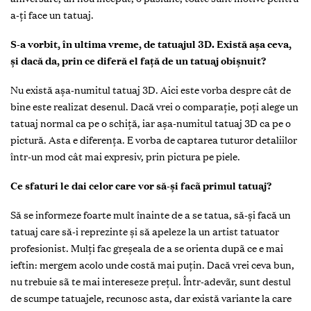
a-ţi face un tatuaj.
S-a vorbit, în ultima vreme, de tatuajul 3D. Există aşa ceva,
şi dacă da, prin ce diferă el faţă de un tatuaj obişnuit?
Nu există aşa-numitul tatuaj 3D. Aici este vorba despre cât de
bine este realizat desenul. Dacă vrei o comparaţie, poţi alege un
tatuaj normal ca pe o schiţă, iar aşa-numitul tatuaj 3D ca pe o
pictură. Asta e diferenţa. E vorba de captarea tuturor detaliilor
într-un mod cât mai expresiv, prin pictura pe piele.
Ce sfaturi le dai celor care vor să-şi facã primul tatuaj?
Să se informeze foarte mult înainte de a se tatua, să-şi facă un
tatuaj care să-i reprezinte și să apeleze la un artist tatuator
profesionist. Mulţi fac greșeala de a se orienta dupã ce e mai
ieftin: mergem acolo unde costă mai puţin. Dacă vrei ceva bun,
nu trebuie sã te mai intereseze preţul. Într-adevãr, sunt destul
de scumpe tatuajele, recunosc asta, dar există variante la care