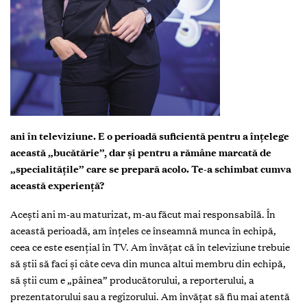
ani în televiziune. E o perioadă suficientă pentru a înţelege
această „bucătărie”, dar şi pentru a rămâne marcată de
„specialităţile” care se prepară acolo. Te-a schimbat cumva
această experienţă?
Aceşti ani m-au maturizat, m-au făcut mai responsabilă. În
această perioadă, am înţeles ce înseamnă munca în echipă,
ceea ce este esenţial în TV. Am învăţat că în televiziune trebuie
să ştii să faci şi câte ceva din munca altui membru din echipă,
să ştii cum e „pâinea” producătorului, a reporterului, a
prezentatorului sau a regizorului. Am învăţat să fiu mai atentă