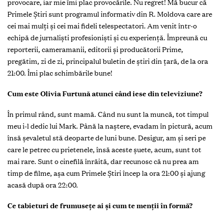
provocare, iar mie îmi plac provocările. Nu regret! Mă bucur că
Primele Ştiri sunt programul informativ din R. Moldova care are
cei mai mulţi şi cei mai fideli telespectatori. Am venit într-o
echipă de jurnalişti profesionişti şi cu experienţă. Împreună cu
reporterii, cameramanii, editorii şi producătorii Prime,
pregătim, zi de zi, principalul buletin de ştiri din ţară, de la ora
21:00. Îmi plac schimbările bune!
Cum este Olivia Furtună atunci când iese din televiziune?
În primul rând, sunt mamă. Când nu sunt la muncă, tot timpul
meu i-l dedic lui Mark. Până la naştere, evadam în pictură, acum
însă şevaletul stă deoparte de luni bune. Desigur, am şi seri pe
care le petrec cu prietenele, însă aceste șuete, acum, sunt tot
mai rare. Sunt o cinefilă înrăită, dar recunosc că nu prea am
timp de filme, aşa cum Primele Ştiri încep la ora 21:00 şi ajung
acasă după ora 22:00.
Ce tabieturi de frumuseţe ai şi cum te menţii în formă?