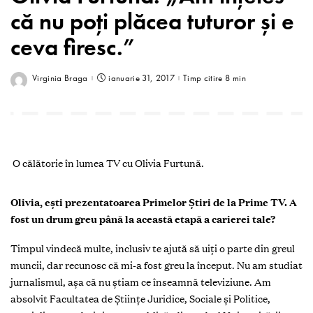
că nu poţi plăcea tuturor şi e
ceva firesc.”
Virginia Braga
ianuarie 31, 2017
Timp citire 8 min
O călătorie în lumea TV cu Olivia Furtună.
O
livia, eşti prezentatoarea Primelor Ştiri de la Prime TV. A
fost un drum greu până la această etapă a carierei tale?
Timpul vindecă multe, inclusiv te ajută să uiţi o parte din greul
muncii, dar recunosc că mi-a fost greu la început. Nu am studiat
jurnalismul, aşa că nu ştiam ce înseamnă televiziune. Am
absolvit Facultatea de Ştiinţe Juridice, Sociale şi Politice,