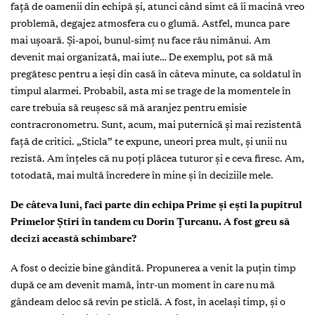
faţă de oamenii din echipă şi, atunci când simt că îi macină vreo
problemă, degajez atmosfera cu o glumă. Astfel, munca pare
mai uşoară. Şi-apoi, bunul-simţ nu face rău nimănui. Am
devenit mai organizată, mai iute… De exemplu, pot să mă
pregătesc pentru a ieşi din casă în câteva minute, ca soldatul în
timpul alarmei. Probabil, asta mi se trage de la momentele în
care trebuia să reuşesc să mă aranjez pentru emisie
contracronometru. Sunt, acum, mai puternică şi mai rezistentă
faţă de critici. „Sticla” te expune, uneori prea mult, şi unii nu
rezistă. Am înţeles că nu poţi plăcea tuturor şi e ceva firesc. Am,
totodată, mai multă încredere în mine şi în deciziile mele.
De câteva luni, faci parte din echipa Prime şi eşti la pupitrul
Primelor Ştiri în tandem cu Dorin Ţurcanu. A fost greu să
decizi această schimbare?
A fost o decizie bine gândită. Propunerea a venit la puţin timp
după ce am devenit mamă, într-un moment în care nu mă
gândeam deloc să revin pe sticlă. A fost, în acelaşi timp, şi o