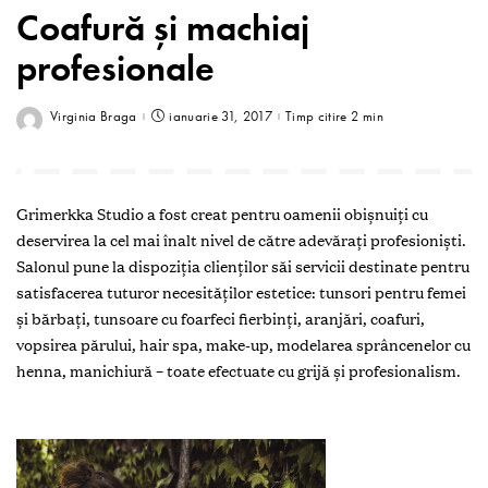
Coafură și machiaj
profesionale
Virginia Braga
ianuarie 31, 2017
Timp citire 2 min
G
rimerkka Studio a fost creat pentru oamenii obișnuiţi cu
deservirea la cel mai înalt nivel de către adevăraţi profesioniști.
Salonul pune la dispoziţia clienţilor săi servicii destinate pentru
satisfacerea tuturor necesităţilor estetice: tunsori pentru femei
și bărbaţi, tunsoare cu foarfeci fierbinţi, aranjări, coafuri,
vopsirea părului, hair spa, ­make-up, modelarea sprâncenelor cu
henna, manichiură – toate efectuate cu grijă și profesionalism.