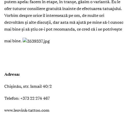
putem apela: facem în etape, în tranșe, găsim o variantă. Eu le
ofer tuturor consiliere gratuită înainte de efectuarea tatuajului.
Vorbim despre orice îl intereseazã pe om, de multe ori
dezvoltăm și alte discuţii, dar asta mă ajută pe mine să-l cunosc
mai bine și să știu ce-i pot recomanda, ce cred că i se potrivește
mai bine.
Adresa:
Chișinău, str. Ismail 40/2
Telefon: +373 22 274 467
www.leovink-tattoo.com