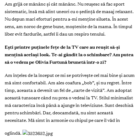
Am grijă ce mănânc şi cât mănânc. Nu reuşesc să fac sport
sistematic, însă mă alint uneori cu o şedinţă de masaj relaxant.
Nu depun mari eforturi pentru a-mi menţine silueta. În acest
sens, am noroc de gene bune, moştenite de la mama. În timpul
liber evit fardurile, astfel îi dau un respiro tenului.
Eşti printre puţinele feţe de la TV care au reuşit să-şi
menţină acelaşi look. Te-ai gândit la o schimbare? Am putea
să o vedem pe Olivia Furtună brunetă într-o zi?
Am înţeles de la început ce mi se potriveşte cel mai bine şi acum
mă simt confortabil. Am ales coafura „bob”, şi nu regret. Între
timp, aceasta a devenit un fel de „carte de vizită”. Am adoptat
această tunsoare când nu prea o vedeai la TV. Stilul minimalist
mă caracteriza încă până a ajunge în televiziune. Sunt deschisă
pentru schimbări. Dar, deocamdată, nu simt această
necesitate. Mă simt în armonie cu chipul pe care îl văd în
oglindă.