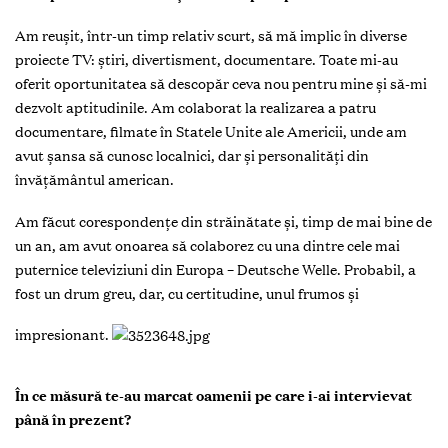
Am reuşit, într-un timp relativ scurt, să mă implic în diverse
proiecte TV: ştiri, divertisment, documentare. Toate mi-au
oferit oportunitatea să descopăr ceva nou pentru mine şi să-mi
dezvolt aptitudinile. Am colaborat la realizarea a patru
documentare, filmate în Statele Unite ale Americii, unde am
avut şansa să cunosc localnici, dar şi personalităţi din
învăţământul american.
Am făcut corespondenţe din străinătate şi, timp de mai bine de
un an, am avut onoarea să colaborez cu una dintre cele mai
puternice televiziuni din Europa – Deutsche Welle. Probabil, a
fost un drum greu, dar, cu certitudine, unul frumos şi
impresionant.
În ce măsură te-au marcat oamenii pe care i-ai intervievat
până în prezent?