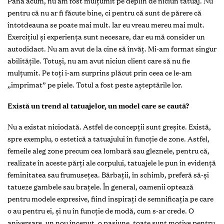
Până acum, nu am fost mulţumit pe deplin de niciun tatuaj. Nu
pentru că nu ar fi făcute bine, ci pentru că sunt de părere că
întotdeauna se poate mai mult. Iar eu vreau mereu mai mult.
Exerciţiul și experienţa sunt necesare, dar eu mă consider un
autodidact. Nu am avut de la cine să învăţ. Mi-am format singur
abilităţile. Totuşi, nu am avut niciun client care să nu fie
mulţumit. Pe toţi i-am surprins plăcut prin ceea ce le-am
„imprimat” pe piele. Totul a fost peste așteptările lor.
Există un trend al tatuajelor, un model care se caută?
Nu a existat niciodată. Astfel de concepţii sunt greşite. Există,
spre exemplu, o estetică a tatuajului în funcţie de zone. Astfel,
femeile aleg zone precum cea lombară sau gleznele, pentru că,
realizate în aceste părţi ale corpului, tatuajele le pun în evidenţă
feminitatea sau frumuseţea. Bărbaţii, în schimb, preferă să-și
tatueze gambele sau braţele. În general, oamenii optează
pentru modele expresive, fiind inspiraţi de semnificaţia pe care
o au pentru ei, şi nu în funcţie de modă, cum s-ar crede. O
aniversare, un nou început, o pasiune, toate sunt motive pentru