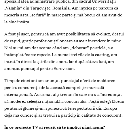
specialitatea administrare publică, din cadrul Universităţii
„Valahia” din Târgovişte, România. Am înţeles pe parcurs că
meseria asta „se fură” în mare parte şi mă bucur că am avut de
la cine învăţa.
A fost şi uşor, pentru că am avut posibilitatea să evoluez, destul
de rapid, graţie profesioniştilor care au avut încredere în mine.
Nici nu mi-am dat seama când am „debutat” pe sticlă, s-a
întâmplat foarte repede. La numai trei zile de la casting, am
intrat în direct la ştirile din sport. Iar după câteva luni, am
anunţat punctajul pentru Eurovision.
Timp de cinci ani am anunţat punctajul oferit de moldoveni
pentru concurenţii de la această competiţie muzicală
internaţională. Au urmat alţi trei ani în care mi s-a încredinţat
să moderez selecţia naţională a concursului. Foştii colegi făceau
pe atunci glume şi-mi spuneau că telespectatorii din Europa
deja mă cunosc şi ar trebui să particip în calitate de concurent.
În ce proiecte TV ai reușit să te implici până acum?