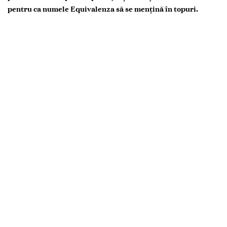
pentru ca numele Equivalenza să se mențină în topuri.
Dan Paniș
Confondator, brandul spaniol Equivalenza în Moldova
Vârsta:
35 de ani
Originar din or. Bender
Studii: Relații Internaționale și Studii Europene,
Universitatea „Babeș-Bolyai”, Cluj, România
Marina Paniș
Antreprenoare, fondatoarea brandului spaniol Equivalenza
în Moldova
Vârsta: 34 de ani
Originară din or. Bender