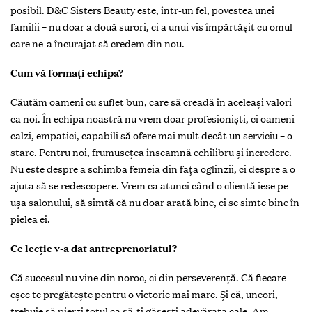
posibil. D&C Sisters Beauty este, într-un fel, povestea unei
familii – nu doar a două surori, ci a unui vis împărtășit cu omul
care ne-a încurajat să credem din nou.
Cum vă formați echipa?
Căutăm oameni cu suflet bun, care să creadă în aceleași valori
ca noi. În echipa noastră nu vrem doar profesioniști, ci oameni
calzi, empatici, capabili să ofere mai mult decât un serviciu – o
stare. Pentru noi, frumusețea înseamnă echilibru și încredere.
Nu este despre a schimba femeia din fața oglinzii, ci despre a o
ajuta să se redescopere. Vrem ca atunci când o clientă iese pe
ușa salonului, să simtă că nu doar arată bine, ci se simte bine în
pielea ei.
Ce lecție v-a dat antreprenoriatul?
Că succesul nu vine din noroc, ci din perseverență. Că fiecare
eșec te pregătește pentru o victorie mai mare. Și că, uneori,
trebuie să pierzi totul ca să-ți găsești adevărata cale. Am