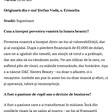
Originară din r-nul Ștefan Vodă, s. Ermoclia
Studii:
Superioare
Cum a început povestea voastră în lumea beauty?
Povestea noastră a început dintr-un loc al vulnerabilității, dar
și al curajului. După o pierdere financiară de 82.000 de dolari,
care ne-a zguduit din temelii, am simțit că totul s-a prăbușit,
dar am ales să nu rămânem acolo. Ne-am ridicat de la zero, cu
sufletul plin de visuri, cu mâinile tremurânde, dar hotărâte. Așa
s-a născut D&C Sisters Beauty – nu doar o afacere, ci o
renaștere. Ambele am pus în acest loc nu doar muncă și efort, ci
și speranță, iubire și recunoștință.
A fost o pasiune de copil sau o decizie de business?
A fost o pasiune care s-a transformat în misiune. Încă din
copilărie visam la un salon al nostru – un loc al frumuseții