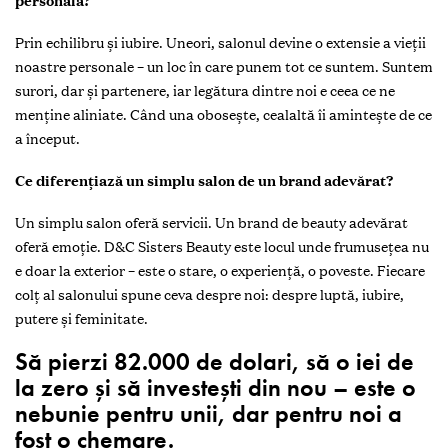
personală?
Prin echilibru și iubire. Uneori, salonul devine o extensie a vieții
noastre personale – un loc în care punem tot ce suntem. Suntem
surori, dar și partenere, iar legătura dintre noi e ceea ce ne
menține aliniate. Când una obosește, cealaltă îi amintește de ce
a început.
Ce diferențiază un simplu salon de un brand adevărat?
Un simplu salon oferă servicii. Un brand de beauty adevărat
oferă emoție. D&C Sisters Beauty este locul unde frumusețea nu
e doar la exterior – este o stare, o experiență, o poveste. Fiecare
colț al salonului spune ceva despre noi: despre luptă, iubire,
putere și feminitate.
Să pierzi 82.000 de dolari, să o iei de
la zero și să investești din nou – este o
nebunie pentru unii, dar pentru noi a
fost o chemare.