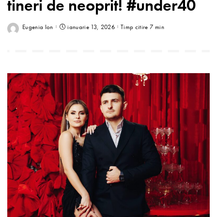
tineri de neoprit! #under40
Eugenia Ion
ianuarie 13, 2026
Timp citire 7 min