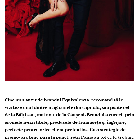
Cine nu a auzit de brandul Equivalenza, recomand să le
viziteze unul dintre magazinele din capitală, sau poate cel
de la Bălți sau, mai nou, de la Căușeni. Brandul a cucerit prin
aromele irezistibile, produsele de frumusețe și îngrijire,
perfecte pentru orice client pretențios. Cu o strategie de
promovare bine pusă la punct, soții Paniș au tot ce le trebuie