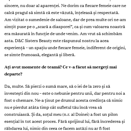
sincere, nu doar al aparenței. Ne dorim ca fiecare femeie care ne
calcă pragul să simtă că este văzută, înțeleasă și respectată.
Am vizitat o sumedenie de saloane, dar de prea multe ori ne-am
simțit puse pe o „scară a diasporei”, ca și cum valoarea noastră
era măsurată în funcție de unde venim. Am vrut să schimbăm
asta. D&C Sisters Beauty este răspunsul nostru la acea
experiență – un spațiu unde fiecare femeie, indiferent de origini,
se simte frumoasă, elegantă și liberă.
Ați avut momente de teamă? Ce v-a făcut să mergeți mai
departe?
Da, multe. Să pierzi o sumă mare, să o iei de la zero și să
investești din nou – este o nebunie pentru unii, dar pentru noi a
fost o chemare. Ne-a ținut pe drumul acesta credința că nimic
nu e pierdut atâta timp cât sufletul tău încă vrea să
construiască. Și da, soțul meu (n.r. al Doinei) a fost un pilon
esențial în tot acest proces. Fără sprijinul lui, fără încrederea și
răbdarea lui, nimic din ceea ce facem astăzi nu ar fi fost