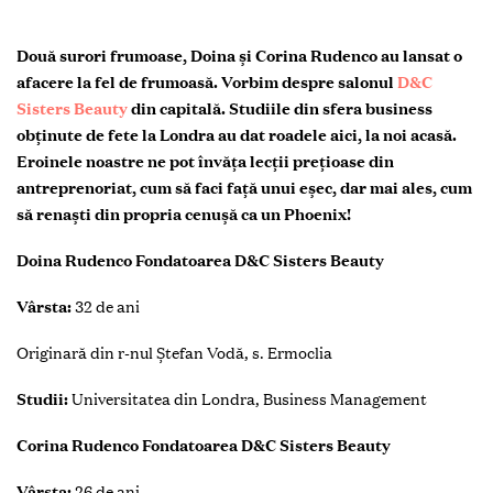
Două surori frumoase, Doina și Corina Rudenco au lansat o
afacere la fel de frumoasă. Vorbim despre salonul
D&C
Sisters Beauty
din capitală. Studiile din sfera business
obținute de fete la Londra au dat roadele aici, la noi acasă.
Eroinele noastre ne pot învăța lecții prețioase din
antreprenoriat, cum să faci față unui eșec, dar mai ales, cum
să renaști din propria cenușă ca un Phoenix!
Doina Rudenco Fondatoarea D&C Sisters Beauty
Vârsta:
32 de ani
Originară din r-nul Ștefan Vodă, s. Ermoclia
Studii:
Universitatea din Londra, Business Management
Corina Rudenco Fondatoarea D&C Sisters Beauty
Vârsta:
26 de ani