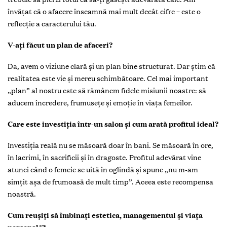
învățat că o afacere înseamnă mai mult decât cifre – este o
reflecție a caracterului tău.
V-ați făcut un plan de afaceri?
Da, avem o viziune clară și un plan bine structurat. Dar știm că
realitatea este vie și mereu schimbătoare. Cel mai important
„plan” al nostru este să rămânem fidele misiunii noastre: să
aducem încredere, frumusețe și emoție în viața femeilor.
Care este investiția într-un salon și cum arată profitul ideal?
Investiția reală nu se măsoară doar în bani. Se măsoară în ore,
în lacrimi, în sacrificii și în dragoste. Profitul adevărat vine
atunci când o femeie se uită în oglindă și spune „nu m-am
simțit așa de frumoasă de mult timp”. Aceea este recompensa
noastră.
Cum reușiți să îmbinați estetica, managementul și viața