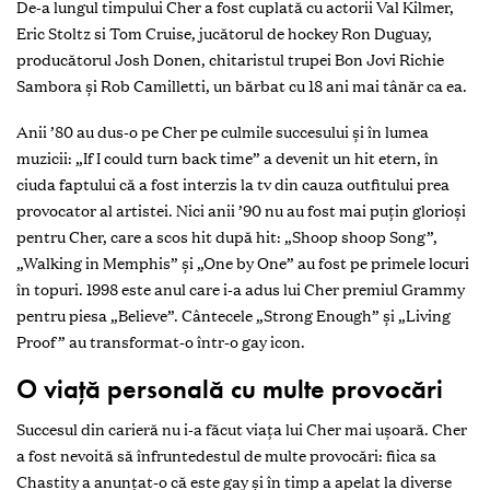
De-a lungul timpului Cher a fost cuplată cu actorii Val Kilmer,
Eric Stoltz si Tom Cruise, jucătorul de hockey Ron Duguay,
producătorul Josh Donen, chitaristul trupei Bon Jovi Richie
Sambora și Rob Camilletti, un bărbat cu 18 ani mai tânăr ca ea.
Anii ’80 au dus-o pe Cher pe culmile succesului și în lumea
muzicii: „If I could turn back time” a devenit un hit etern, în
ciuda faptului că a fost interzis la tv din cauza outfitului prea
provocator al artistei. Nici anii ’90 nu au fost mai puțin glorioși
pentru Cher, care a scos hit după hit: „Shoop shoop Song”,
„Walking in Memphis” și „One by One” au fost pe primele locuri
în topuri. 1998 este anul care i-a adus lui Cher premiul Grammy
pentru piesa „Believe”. Cântecele „Strong Enough” și „Living
Proof” au transformat-o într-o gay icon.
O viață personală cu multe provocări
Succesul din carieră nu i-a făcut viața lui Cher mai ușoară. Cher
a fost nevoită să înfruntedestul de multe provocări: fiica sa
Chastity a anunțat-o că este gay și în timp a apelat la diverse