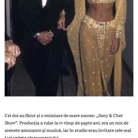
Cei doi au făcut și o emisiune de mare succes: „Sony & Cher
Show”. Producția a rulat la tv timp de șapte ani: era un mix de
scenete amuzante și muzică, iar în studio erau invitate cele mai
tari vedete ale momentului.