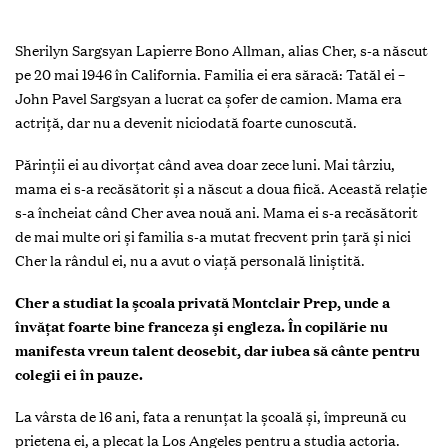
Sherilyn Sargsyan Lapierre Bono Allman, alias Cher, s-a născut
pe 20 mai 1946 în California. Familia ei era săracă: Tatăl ei –
John Pavel Sargsyan a lucrat ca șofer de camion. Mama era
actriță, dar nu a devenit niciodată foarte cunoscută.
Părinții ei au divorțat când avea doar zece luni. Mai târziu,
mama ei s-a recăsătorit și a născut a doua fiică. Această relație
s-a încheiat când Cher avea nouă ani. Mama ei s-a recăsătorit
de mai multe ori și familia s-a mutat frecvent prin țară și nici
Cher la rândul ei, nu a avut o viață personală liniștită.
Cher a studiat la școala privată Montclair Prep, unde a
învățat foarte bine franceza și engleza. În copilărie nu
manifesta vreun talent deosebit, dar iubea să cânte pentru
colegii ei în pauze.
La vârsta de 16 ani, fata a renunțat la școală și, împreună cu
prietena ei, a plecat la Los Angeles pentru a studia actoria.