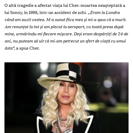
O altă tragedie a afectat viața lui Cher: moartea neașteptată a
lui Sonny, în 1998, într-un accident de schi.
„Eram la Londra
când am auzit vestea. M-a sunat fiica mea și mi-a spus că a murit.
Am renunțat la tot și am plecat la aeroport, cu toată presa după
mine, urmărindu-mi fiecare mișcare. Deși eram despărțiți de 24 de
ani, nu puteam să uit că mi-am petrecut un sfert de viață cu omul
ăsta”,
a spus Cher.