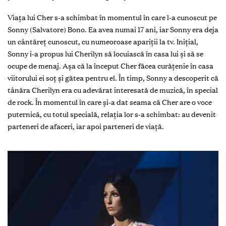
Viața lui Cher s-a schimbat în momentul în care l-a cunoscut pe
Sonny (Salvatore) Bono. Ea avea numai 17 ani, iar Sonny era deja
un cântăreț cunoscut, cu numeoroase apariții la tv. Inițial,
Sonny i-a propus lui Cherilyn să locuiască în casa lui și să se
ocupe de menaj. Așa că la început Cher făcea curățenie în casa
viitorului ei soț și gătea pentru el. În timp, Sonny a descoperit că
tânăra Cherilyn era cu adevărat interesată de muzică, în special
de rock. În momentul în care și-a dat seama că Cher are o voce
puternică, cu totul specială, relația lor s-a schimbat: au devenit
parteneri de afaceri, iar apoi parteneri de viață.