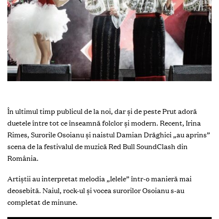
În ultimul timp publicul de la noi, dar și de peste Prut adoră
duetele între tot ce înseamnă folclor și modern. Recent, Irina
Rimes, Surorile Osoianu și naistul Damian Drăghici „au aprins”
scena de la festivalul de muzică Red Bull SoundClash din
România.
Artiștii au interpretat melodia „Ielele” într-o manieră mai
deosebită. Naiul, rock-ul și vocea surorilor Osoianu s-au
completat de minune.