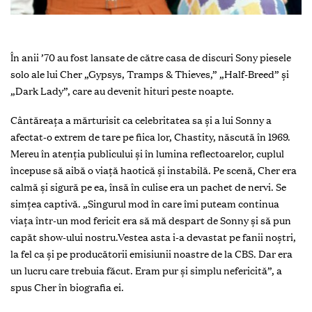
În anii ’70 au fost lansate de către casa de discuri Sony piesele
solo ale lui Cher „Gypsys, Tramps & Thieves,” „Half-Breed” și
„Dark Lady”, care au devenit hituri peste noapte.
Cântăreața a mărturisit ca celebritatea sa și a lui Sonny a
afectat-o extrem de tare pe fiica lor, Chastity, născută în 1969.
Mereu în atenția publicului și în lumina reflectoarelor, cuplul
începuse să aibă o viață haotică și instabilă. Pe scenă, Cher era
calmă și sigură pe ea, însă în culise era un pachet de nervi. Se
simțea captivă. „Singurul mod în care îmi puteam continua
viața într-un mod fericit era să mă despart de Sonny și să pun
capăt show-ului nostru.Vestea asta i-a devastat pe fanii noștri,
la fel ca și pe producătorii emisiunii noastre de la CBS. Dar era
un lucru care trebuia făcut. Eram pur și simplu nefericită”, a
spus Cher în biografia ei.