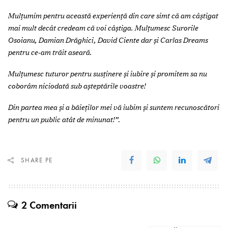
Mulțumim pentru această experiență din care simt că am câștigat
mai mult decât credeam că voi câștiga. Mulțumesc Surorile
Osoianu, Damian Drăghici, David Ciente dar și Carlas Dreams
pentru ce-am trăit aseară.
Mulțumesc tuturor pentru susținere și iubire și promitem sa nu
coborâm niciodată sub așteptările voastre!
Din partea mea și a băieților mei vă iubim și suntem recunoscători
pentru un public atât de minunat!”
.
SHARE PE
2 Comentarii