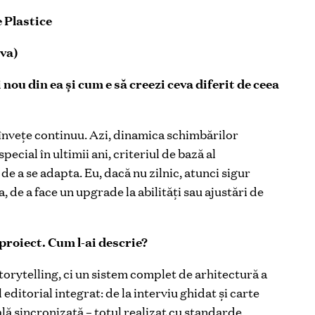
 Plastice
va)
 nou din ea și cum e să creezi ceva diferit de ceea
 învețe continuu. Azi, dinamica schimbărilor
ecial în ultimii ani, criteriul de bază al
de a se adapta. Eu, dacă nu zilnic, atunci sigur
 de a face un upgrade la abilități sau ajustări de
proiect. Cum l-ai descrie?
torytelling, ci un sistem complet de arhitectură a
ditorial integrat: de la interviu ghidat și carte
tală sincronizată – totul realizat cu standarde