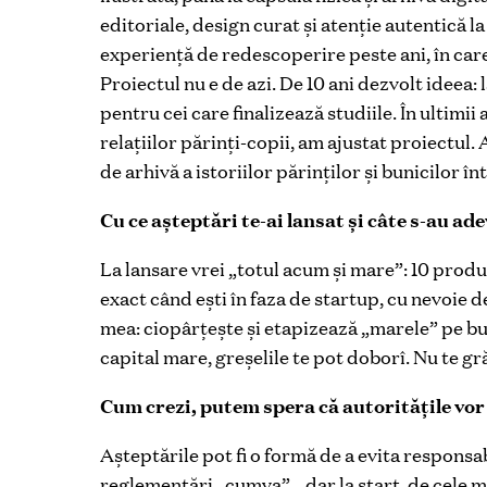
editoriale, design curat și atenție autentică 
experiență de redescoperire peste ani, în care
Proiectul nu e de azi. De 10 ani dezvolt ideea:
pentru cei care finalizează studiile. În ultimii
relațiilor părinți-copii, am ajustat proiectul
de arhivă a istoriilor părinților și bunicilor î
Cu ce așteptări te-ai lansat și câte s-au ad
La lansare vrei „totul acum și mare”: 10 produse,
exact când ești în faza de startup, cu nevoie de
mea: ciopârțește și etapizează „marele” pe bucă
capital mare, greșelile te pot doborî. Nu te grăb
Cum crezi, putem spera că autoritățile vor 
Așteptările pot fi o formă de a evita responsab
reglementări „cumva”… dar la start, de cele mai