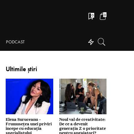
0
0
PODCAST
Ultimile știri
Elena Suruceanu –
Noul val de creativitate:
Frumusețea unei priviri
De ce a devenit
începe cu educația
generația Z o prioritate
specialistului
pentru angajatori?