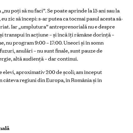
„nu poți să nu faci”. Se poate aprinde la 15 ani sau la
, eu zic să începi: s-ar putea ca tocmai pasul acesta să-
riat. Iar „umplutura” antreprenorială nu e despre
i transpui în acțiune – și încă îți rămâne dorință –
ne, nu program 9:00 – 17:00. Uneori și în somn
fuzuri, anulări – nu sunt finale, sunt pauze de
rgie, altă audiență – dar continui.
 elevi, aproximativ 200 de școli; am început
 câteva regiuni din Europa, în România și în
nală