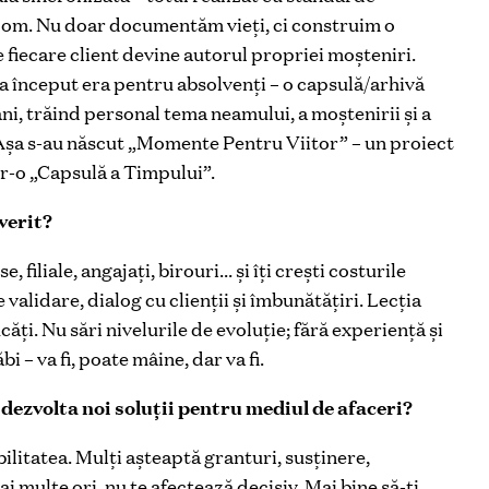
la om. Nu doar documentăm vieți, ci construim o
 fiecare client devine autorul propriei moșteniri.
 la început era pentru absolvenți – o capsulă/arhivă
 ani, trăind personal tema neamului, a moștenirii și a
. Așa s-au născut „Momente Pentru Viitor” – un proiect
ntr-o „Capsulă a Timpului”.
everit?
 filiale, angajați, birouri… și îți crești costurile
 validare, dialog cu clienții și îmbunătățiri. Lecția
ți. Nu sări nivelurile de evoluție; fără experiență și
i – va fi, poate mâine, dar va fi.
dezvolta noi soluții pentru mediul de afaceri?
ilitatea. Mulți așteaptă granturi, susținere,
 multe ori, nu te afectează decisiv. Mai bine să-ți