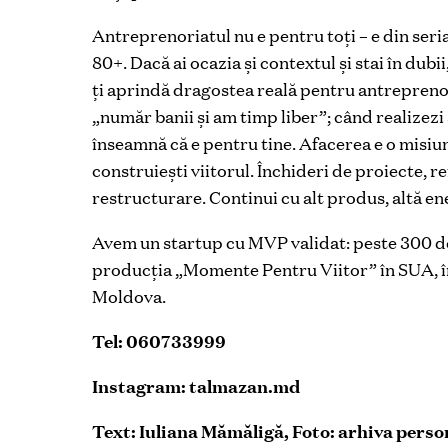
Antreprenoriatul nu e pentru toți – e din seria 
80+. Dacă ai ocazia și contextul și stai în dubii
ți aprindă dragostea reală pentru antrepreno
„număr banii și am timp liber”; când realizezi ș
înseamnă că e pentru tine. Afacerea e o misiu
construiești viitorul. Închideri de proiecte, re
restructurare. Continui cu alt produs, altă ene
Avem un startup cu MVP validat: peste 300 de
producția „Momente Pentru Viitor” în SUA, în
Moldova.
Tel: 060733999
Instagram: talmazan.md
Text: Iuliana Mămăligă, Foto: arhiva perso