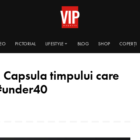
DEO
PICTORIAL
LIFESTYLE
BLOG
SHOP
COPERȚI
Capsula timpului care
 #under40