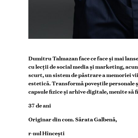
Dumitru Talmazan face ce face și mai lanse
cu lecții de social media și marketing, ac
scurt, un sistem de păstrare a memoriei vii
estetică. Transformă poveștile personale și 
capsule fizice și arhive digitale, menite să f
37 de ani
Originar din com. Sărata Galbenă,
r-nul Hîncești