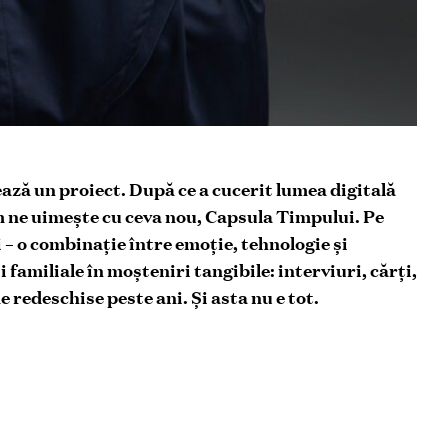
ază un proiect. După ce a cucerit lumea digitală
um ne uimește cu ceva nou, Capsula Timpului. Pe
 – o combinație între emoție, tehnologie și
familiale în moșteniri tangibile: interviuri, cărți,
ie redeschise peste ani. Și asta nu e tot.