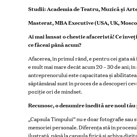
Studii: Academia de Teatru, Muzică și Arte
Masterat, MBA Executive (USA, UK, Mosco
Ai mai lansat o chestie afaceristă! Ce înveți
ce făceai până acum?
Afacerea, în primul rând, e pentru cei gata să
e mult mai mare decât acum 20 – 30 de ani; în sp
antreprenorului este capacitatea și abilitatea 
săptămânal sunt în proces de a descoperi ceva,
poziție ori de mindset.
Recunosc, o denumire inedită are noul tău 
„Capsula Timpului” nu e doar fotografie sau s
memoriei personale. Diferența stă în procesul e
ilustrată, până la capsula fizică și arhiva digi