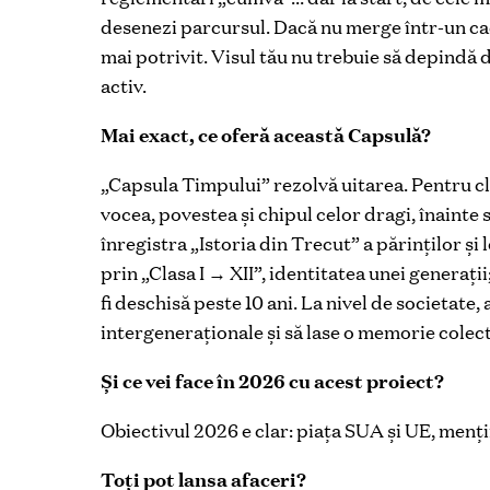
desenezi parcursul. Dacă nu merge într-un cadru
mai potrivit. Visul tău nu trebuie să depindă 
activ.
Mai exact, ce oferă această Capsulă?
„Capsula Timpului” rezolvă uitarea. Pentru cl
vocea, povestea și chipul celor dragi, înainte
înregistra „Istoria din Trecut” a părinților și 
prin „Clasa I → XII”, identitatea unei generații
fi deschisă peste 10 ani. La nivel de societate
intergeneraționale și să lase o memorie colect
Și ce vei face în 2026 cu acest proiect?
Obiectivul 2026 e clar: piața SUA și UE, menț
Toți pot lansa afaceri?