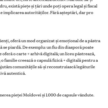
, există piețe și țări unde poți opera legal și fiscal
de implicarea autorităților. Fără așteptări, dar pro
ienți, oferă un mod organizat și emoțional de a păstra
 să se piardă. De exemplu: un fiu din diasporă poate
le oferă o carte + arhivă digitală; un liceu păstrează,
; o familie creează o capsulă fizică + digitală pentru a
, ajutăm comunitățile să-și reconstruiască legăturile
ivă autentică.
inerea pieței Moldovei și 1.000 de capsule vândute.