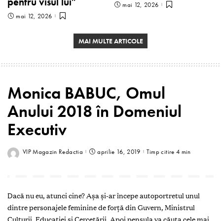
pentru visul lui”
mai 12, 2026
mai 12, 2026
MAI MULTE ARTICOLE
Monica BABUC, Omul
Anului 2018 în Domeniul
Executiv
VIP Magazin Redactia
aprilie 16, 2019
Timp citire 4 min
Dacă nu eu, atunci cine? Aşa şi-ar începe autoportretul unul
dintre personajele feminine de forţă din Guvern, Ministrul
Culturii, Educaţiei şi Cercetării. Apoi pensula va căuta cele mai