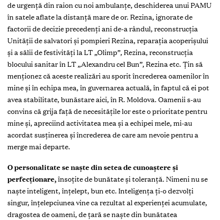
de urgență din raion cu noi ambulanțe, deschiderea unui PAMU
în satele aflate la distanță mare de or. Rezina, ignorate de
factorii de decizie precedenți ani de-a rândul, reconstrucția
Unității de salvatori și pompieri Rezina, reparația acoperișului
și a sălii de festivități la LT „Olimp”, Rezina, reconstrucția
blocului sanitar în LT „Alexandru cel Bun”, Rezina etc. Țin să
menționez că aceste realizări au sporit încrederea oamenilor în
mine și în echipa mea, în guvernarea actuală, în faptul că ei pot
avea stabilitate, bunăstare aici, în R. Moldova. Oamenii s-au
convins că grija față de necesitățile lor este o prioritate pentru
mine și, apreciind activitatea mea și a echipei mele, mi-au
acordat susținerea și încrederea de care am nevoie pentru a
merge mai departe.
O personalitate se naște din setea de cunoaștere și
perfecționare,
însoțite de bunătate și toleranță. Nimeni nu se
naște inteligent, înțelept, bun etc. Inteligența ți-o dezvolți
singur, înțelepciunea vine ca rezultat al experienței acumulate,
dragostea de oameni, de țară se naște din bunătatea