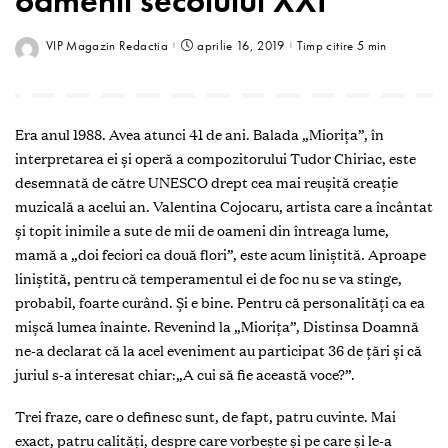
oamenii secolului XXI
VIP Magazin Redactia
aprilie 16, 2019
Timp citire 5 min
Era anul 1988. Avea atunci 41 de ani. Balada „Miorița”, în
interpretarea ei și operă a compozitorului Tudor Chiriac, este
desemnată de către UNESCO drept cea mai reușită creație
muzicală a acelui an. Valentina Cojocaru, artista care a încântat
și topit inimile a sute de mii de oameni din întreaga lume,
mamă a „doi feciori ca două flori”, este acum liniștită. Aproape
liniștită, pentru că temperamentul ei de foc nu se va stinge,
probabil, foarte curând. Și e bine. Pentru că personalități ca ea
mișcă lumea înainte. Revenind la „Miorița”, Distinsa Doamnă
ne-a declarat că la acel eveniment au participat 36 de țări și că
juriul s-a interesat chiar:„A cui să fie această voce?”.
T
rei fraze, care o definesc sunt, de fapt, patru cuvinte. Mai
exact, patru calități, despre care vorbește și pe care și le-a