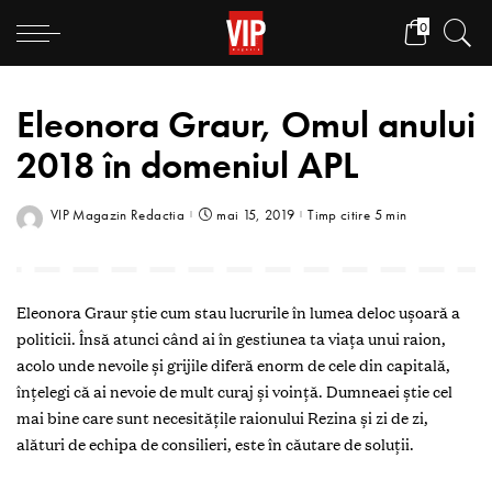
0
Eleonora Graur, Omul anului
2018 în domeniul APL
VIP Magazin Redactia
mai 15, 2019
Timp citire 5 min
Eleonora Graur știe cum stau lucrurile în lumea deloc ușoară a
politicii. Însă atunci când ai în gestiunea ta viața unui raion,
acolo unde nevoile și grijile diferă enorm de cele din capitală,
înțelegi că ai nevoie de mult curaj și voință. Dumneaei știe cel
mai bine care sunt necesitățile raionului Rezina și zi de zi,
alături de echipa de consilieri, este în căutare de soluții.