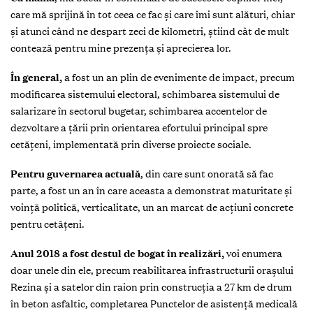
care mă sprijină în tot ceea ce fac și care îmi sunt alături, chiar
și atunci când ne despart zeci de kilometri, știind cât de mult
contează pentru mine prezența și aprecierea lor.
În general,
a fost un an plin de evenimente de impact, precum
modificarea sistemului electoral, schimbarea sistemului de
salarizare în sectorul bugetar, schimbarea accentelor de
dezvoltare a țării prin orientarea efortului principal spre
cetățeni, implementată prin diverse proiecte sociale.
Pentru guvernarea actuală
, din care sunt onorată să fac
parte, a fost un an în care aceasta a demonstrat maturitate şi
voinţă politică, verticalitate, un an marcat de acțiuni concrete
pentru cetățeni.
Anul 2018 a fost destul de bogat în realizări,
voi enumera
doar unele din ele, precum reabilitarea infrastructurii orașului
Rezina și a satelor din raion prin construcția a 27 km de drum
în beton asfaltic, completarea Punctelor de asistență medicală