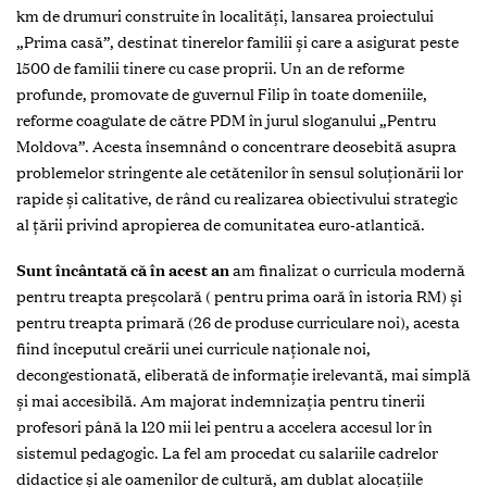
km de drumuri construite în localităţi, lansarea proiectului
„Prima casă”, destinat tinerelor familii şi care a asigurat peste
1500 de familii tinere cu case proprii. Un an de reforme
profunde, promovate de guvernul Filip în toate domeniile,
reforme coagulate de către PDM în jurul sloganului „Pentru
Moldova”. Acesta însemnând o concentrare deosebită asupra
problemelor stringente ale cetătenilor în sensul soluţionării lor
rapide şi calitative, de rând cu realizarea obiectivului strategic
al ţării privind apropierea de comunitatea euro-atlantică.
Sunt încântată că în acest an
am finalizat o curricula modernă
pentru treapta preşcolară ( pentru prima oară în istoria RM) şi
pentru treapta primară (26 de produse curriculare noi), acesta
fiind începutul creării unei curricule naţionale noi,
decongestionată, eliberată de informaţie irelevantă, mai simplă
şi mai accesibilă. Am majorat indemnizaţia pentru tinerii
profesori până la 120 mii lei pentru a accelera accesul lor în
sistemul pedagogic. La fel am procedat cu salariile cadrelor
didactice şi ale oamenilor de cultură, am dublat alocaţiile