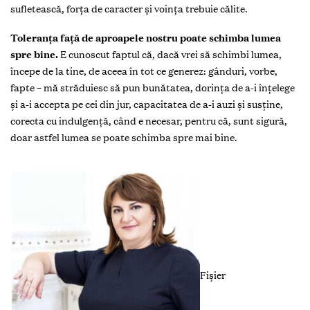
sufletească, forța de caracter și voința trebuie călite.
Toleranța față de aproapele nostru poate schimba lumea
spre bine.
E cunoscut faptul că, dacă vrei să schimbi lumea,
începe de la tine, de aceea în tot ce generez: gânduri, vorbe,
fapte – mă străduiesc să pun bunătatea, dorința de a-i înțelege
și a-i accepta pe cei din jur, capacitatea de a-i auzi și susține,
corecta cu indulgență, când e necesar, pentru că, sunt sigură,
doar astfel lumea se poate schimba spre mai bine.
Fişier