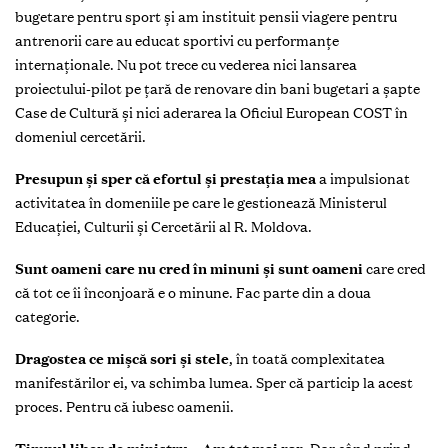
bugetare pentru sport şi am instituit pensii viagere pentru
antrenorii care au educat sportivi cu performanţe
internaţionale. Nu pot trece cu vederea nici lansarea
proiectului-pilot pe ţară de renovare din bani bugetari a şapte
Case de Cultură şi nici aderarea la Oficiul European COST în
domeniul cercetării.
Presupun şi sper că efortul şi prestaţia mea
a impulsionat
activitatea în domeniile pe care le gestionează Ministerul
Educaţiei, Culturii şi Cercetării al R. Moldova.
Sunt oameni care nu cred în minuni şi sunt oameni
care cred
că tot ce îi înconjoară e o minune. Fac parte din a doua
categorie.
Dragostea ce mişcă sori şi stele
, în toată complexitatea
manifestărilor ei, va schimba lumea. Sper că particip la acest
proces. Pentru că iubesc oamenii.