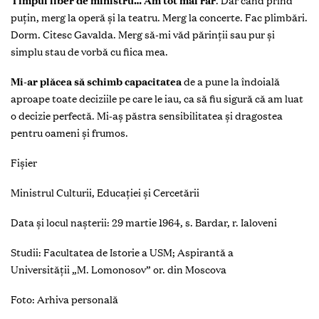
Timpul liber de ministru… Am tot mai rar
. Dar când prind
puţin, merg la operă şi la teatru. Merg la concerte. Fac plimbări.
Dorm. Citesc Gavalda. Merg să-mi văd părinţii sau pur şi
simplu stau de vorbă cu fiica mea.
Mi-ar plăcea să schimb capacitatea
de a pune la îndoială
aproape toate deciziile pe care le iau, ca să fiu sigură că am luat
o decizie perfectă. Mi-aş păstra sensibilitatea şi dragostea
pentru oameni şi frumos.
Fişier
Ministrul Culturii, Educaţiei şi Cercetării
Data şi locul naşterii: 29 martie 1964, s. Bardar, r. Ialoveni
Studii: Facultatea de Istorie a USM; Aspirantă a
Universităţii „M. Lomonosov” or. din Moscova
Foto: Arhiva personală