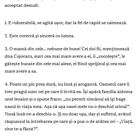
acceptat demult.
1. E vulnerabilă, se agită ușor, dar la fel de rapid se calmează.
2. Este corectă și sinceră cu lumea.
3. O mamă din cele… nebune de bune! Cei doi fii, menționează
dna Cojocaru, sunt cea mai mare avere a ei, îi „cocolește”, le
gătește bucate din cele mai alese, ei fiind sprijinul și cea mai
mare avere a sa.
4. Poate un pic prea dură, nu însă și arogantă. Oamenii care îi
trec pragul sunt cei pe care îi învită ea. Își apără familia aidoma
unei leoaice și o spune franc: „nu permit nimănui să își bage
nasul în viața mea. Așa că ușa casei mele nu o deschid oricui!”.
Nouă însă ne-a deschis-o. Și nu doar ușa, dar și sufletul, având
răspunsul la întrebarea pe care și-a pus-o de atâtea ori – „Viață,
cine te-a făcut?”.