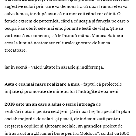
sugestive culori prin care va demonstra că doar frumusetea va
salva lumea, iar după asta că nu mor caii când vor câinii. O
femeie extrem de puternică, căreia educaţia şi funcţia pe care o
ocupă i-au oferit cele mai emoţionante lecţii de viaţă. Ştie să
vorbească cu oamenii şi să le întindă mâna. Monica Babuc a
scos la lumină nestemate culturale ignorate de lumea
trecătoare,
iar în scenă – valori uitate în sărăcie şi indiferenţă.
Asta e cea mai mare realizare a mea
– faptul că proiectele
iniţiate şi promovate de mine au fost îndrăgite de oameni.
2018 este un an care a adus o serie întreagă
de
realizări notorii pentru cetăţenii ţării noastre, în special în plan
social: majorări de salarii şi pensii, de indemnizaţii pentru
creşterea copiilor şi ajutoare sociale; un grandios proiect de
infrastructură „Drumuri bune pentru Moldova”, soldat cu 1600