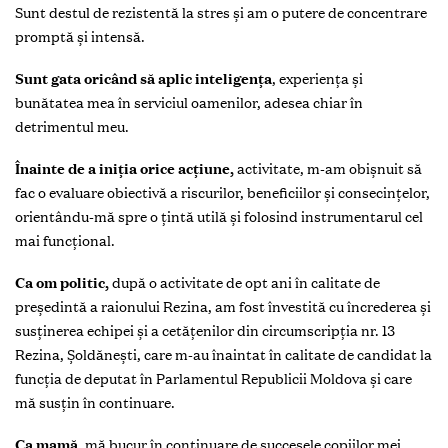
S
unt destul de rezistentă la stres și am o putere de concentrare
promptă şi intensă.
Sunt gata oricând să aplic inteligența
, experiența și
bunătatea mea în serviciul oamenilor, adesea chiar în
detrimentul meu.
Înainte de a iniția orice acțiune,
activitate, m-am obișnuit să
fac o evaluare obiectivă a riscurilor, beneficiilor și consecințelor,
orientându-mă spre o ţintă utilă şi folosind instrumentarul cel
mai funcţional.
Ca om politic,
după o activitate de opt ani în calitate de
președintă a raionului Rezina, am fost învestită cu încrederea și
susținerea echipei și a cetățenilor din circumscripția nr. 13
Rezina, Șoldănești, care m-au înaintat în calitate de candidat la
funcția de deputat în Parlamentul Republicii Moldova și care
mă susțin în continuare.
Ca mamă
, mă bucur în continuare de succesele copiilor mei,