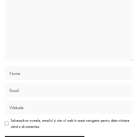
Salvează-mi numele, emailul și site-ul web în acest navigator pentru data viitoare
când o să comentez.