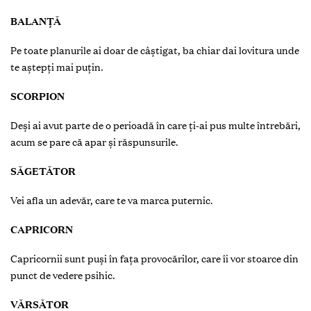
BALANȚĂ
Pe toate planurile ai doar de câștigat, ba chiar dai lovitura unde
te aștepți mai puțin.
SCORPION
Deși ai avut parte de o perioadă în care ți-ai pus multe întrebări,
acum se pare că apar și răspunsurile.
SĂGETĂTOR
Vei afla un adevăr, care te va marca puternic.
CAPRICORN
Capricornii sunt puși în fața provocărilor, care îi vor stoarce din
punct de vedere psihic.
VĂRSĂTOR