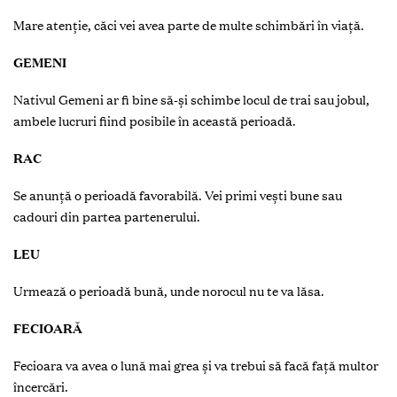
Mare atenție, căci vei avea parte de multe schimbări în viață.
GEMENI
Nativul Gemeni ar fi bine să-și schimbe locul de trai sau jobul,
ambele lucruri fiind posibile în această perioadă.
RAC
Se anunță o perioadă favorabilă. Vei primi vești bune sau
cadouri din partea partenerului.
LEU
Urmează o perioadă bună, unde norocul nu te va lăsa.
FECIOARĂ
Fecioara va avea o lună mai grea și va trebui să facă față multor
încercări.