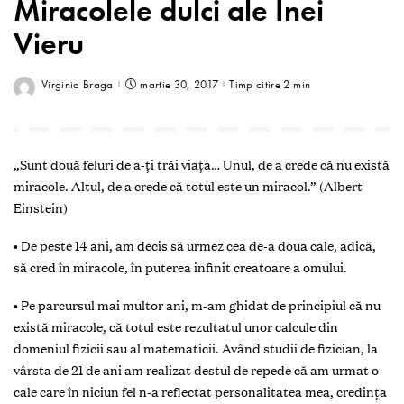
Miracolele dulci ale Inei
Vieru
Virginia Braga
martie 30, 2017
Timp citire 2 min
„Sunt două feluri de a-ţi trăi viaţa… Unul, de a crede că nu există
miracole. Altul, de a crede că totul este un miracol.” (Albert
Einstein)
• De peste 14 ani, am decis să urmez cea de-a doua cale, adică,
să cred în miracole, în puterea infinit creatoare a omului.
• Pe parcursul mai multor ani, m-am ghidat de principiul că nu
există miracole, că totul este rezultatul unor calcule din
domeniul fizicii sau al matematicii. Având studii de fizician, la
vârsta de 21 de ani am realizat destul de repede că am urmat o
cale care în niciun fel n-a reflectat personalitatea mea, credinţa