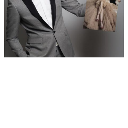
Gingaşă. Specială. Fermecătoare.Unică. Frumoasă. Suavă.
Glumeaţă. Misterioasă. Iubită. Sinceră. Blândă.
Adrian Lazarencu