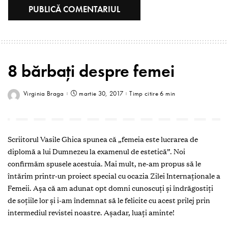
8 bărbaţi despre femei
Virginia Braga
martie 30, 2017
Timp citire 6 min
Scriitorul Vasile Ghica spunea că „femeia este lucrarea de
diplomă a lui Dumnezeu la examenul de estetică”. Noi
confirmăm spusele acestuia. Mai mult, ne-am propus să le
întărim printr-un proiect special cu ocazia Zilei Internaţionale a
Femeii. Aşa că am adunat opt domni cunoscuţi şi îndrăgostiţi
de soţiile lor şi i-am îndemnat să le felicite cu acest prilej prin
intermediul revistei noastre. Aşadar, luaţi aminte!