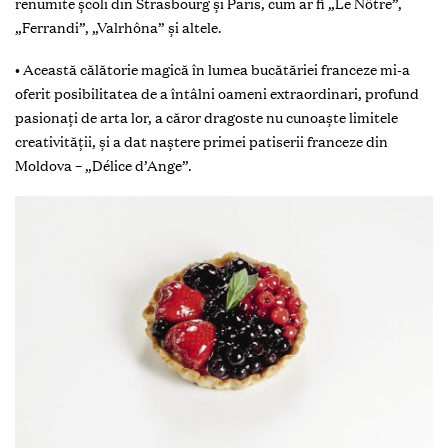
renumite şcoli din Strasbourg şi Paris, cum ar fi „Le Nôtre”,
„Ferrandi”, „Valrhôna” şi altele.
• Această călătorie magică în lumea bucătăriei franceze mi-a
oferit posibilitatea de a întâlni oameni extraordinari, profund
pasionaţi de arta lor, a căror dragoste nu cunoaşte limitele
creativităţii, și a dat naștere primei patiserii franceze din
Moldova – „Délice d’Ange”.