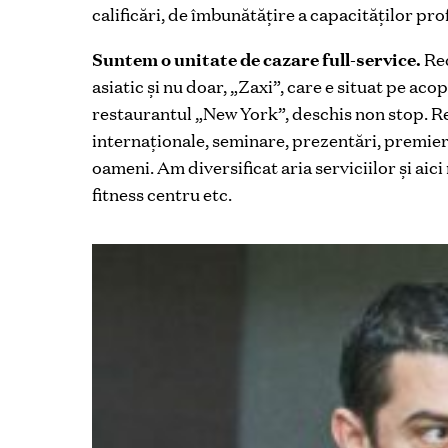
calificări, de îmbunătățire a capacităților pr
Suntem o unitate de cazare full-service.
Rec
asiatic și nu doar, „Zaxi”, care e situat pe aco
restaurantul „New York”, deschis non stop. 
internaționale, seminare, prezentări, premier
oameni. Am diversificat aria serviciilor și aic
fitness centru etc.