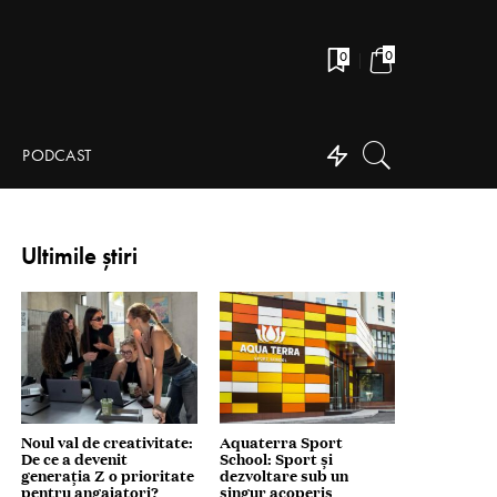
0
0
PODCAST
Ultimile știri
Noul val de creativitate:
Aquaterra Sport
De ce a devenit
School: Sport și
generația Z o prioritate
dezvoltare sub un
pentru angajatori?
singur acoperiș