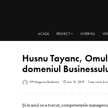
ACASĂ
PROIECT
INTERVIU
VI
Husnu Tayanc, Omul 
domeniul Businessulu
VIP Magazin Redactia
mai 15, 2019
Timp citire 4 m
Și în anul ce a trecut, competențele manageri