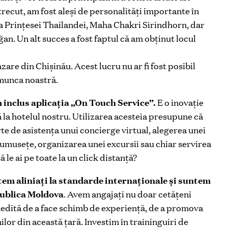
recut, am fost aleși de personalități importante în
ta Prințesei Thailandei, Maha Chakri Sirindhorn, dar
an. Un alt succes a fost faptul că am obținut locul
are din Chișinău. Acest lucru nu ar fi fost posibil
i munca noastră.
 inclus aplicația „On Touch Service”.
E o inovație
ă la hotelul nostru. Utilizarea acesteia presupune că
e de asistența unui concierge virtual, alegerea unei
umusețe, organizarea unei excursii sau chiar servirea
 le ai pe toate la un click distanță?
tem aliniați la standarde internaționale și suntem
publica Moldova
. Avem angajați nu doar cetățeni
inedită de a face schimb de experiență, de a promova
lor din această țară. Investim în traininguiri de