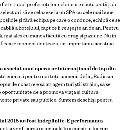
ie în topul preferințelor celor care caută unități de
select ori să se relaxeze la un SPA cu cele mai bune
posibile și fără echipa pe care o conduce, echipă ce se
bilă a hotelului, fapt ce îi reușește an de an. Pentru
, mai ales cu munca făcută cu drag și pasiune. Nu în
că fiecare moment contează, iar importanța acestuia
va
asociat unui operator internațional de top din
ate enormă pentru noi toți, oamenii de la „Radisson
purile noastre e să atragem turiștii străini, să se
o oportunitate de a promova viața și cultura
mente private sau publice. Suntem deschiși pentru
lui 2018 au fost îndeplinite.
E performanța
unt și vor fi sursa principală în a construi lucruri