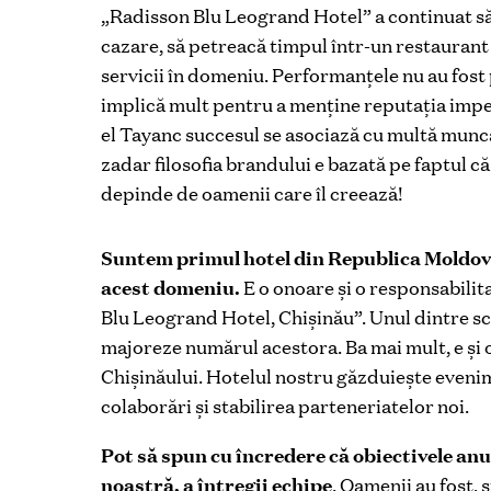
„Radisson Blu Leogrand Hotel” a continuat să f
cazare, să petreacă timpul într-un restaurant 
servicii în domeniu. Performanțele nu au fost 
implică mult pentru a menține reputația impeca
el Tayanc succesul se asociază cu multă muncă
zadar filosofia brandului e bazată pe faptul 
depinde de oamenii care îl creează!
S
untem primul hotel din Republica Moldo
acest domeniu.
E o onoare și o responsabilit
Blu Leogrand Hotel, Chişinău”. Unul dintre sco
majoreze numărul acestora. Ba mai mult, e și 
Chișinăului. Hotelul nostru găzduiește eveni
colaborări și stabilirea parteneriatelor noi.
Pot să spun cu încredere că obiectivele anu
noastră, a întregii echipe
. Oamenii au fost, s