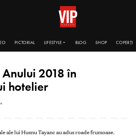
DEO
PICTORIAL
LIFESTYLE
BLOG
SHOP
COPERȚI
Anului 2018 în
i hotelier
in
ale ale lui Husnu Tayanc au adus roade frumoase.