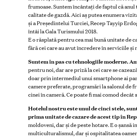
frumoase. Suntem încântați de faptul că anul t
calitate de gazdă. Aici aș putea enumera vizi
și a Președintelui Turciei, Recep Tayyip Erdoğ
întâi la Gala Turismului 2018.
E o răsplată pentru cea mai bună unitate de caz
fără cei care au avut încredere în serviciile ș
Suntem în pas cu tehnologiile moderne.
Am
pentru noi, dar are priză la cei care se cazeaz
doar prin intermediul unui smartphone ai part
camere preferate, programări la salonul de fr
cinei în cameră. Ce poate fi mai comod decât să
Hotelul nostru este unul de cinci stele
, sun
prima unitate de cazare de acest tip în Re
moldoveni, dar și de peste hotare. E o șansă 
multiculturalismul, dar și ospitalitatea oameni