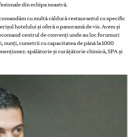
ofesionale din echipa noastră.
omandăm cu multă căldură restaurantul cu specific
perișul hotelului și oferă o panoramă de vis. Avem și
Recomand centrul de convenți unde au loc forumuri
i, nunți, cumetrii cu capacitatea de până la 1000
i menționez: spălătorie și curățătorie chimică, SPA și