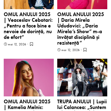
OMUL ANULUI 2025
OMUL ANULUI 2025
| Veaceslav Cebotari:
| Daria Mirela
„Pentru a face bine e
Ududovici: „Daria
nevoie de dorință, nu
Mirela’s Show” m-a
de efort”
învățat disciplină și
rezistență”
mai 12, 2026
mai 12, 2026
OMUL ANULUI 2025
TRUPA ANULUI | Lupii
| Kamelia Melnic:
lui Calancea: „Suntem