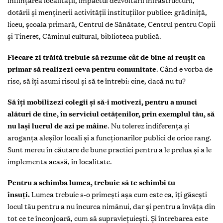
înființarea localității, impactul dezvoltării infrastructurii,
dotării și menținerii activității instituțiilor publice: grădiniță,
liceu, școala primară, Centrul de Sănătate, Centrul pentru Copii
și Tineret, Căminul cultural, biblioteca publică.
Fiecare zi trăită trebuie să rezume cât de bine ai reușit ca
primar să realizezi ceva pentru comunitate
. Când e vorba de
risc, să îți asumi riscul și să te întrebi: cine, dacă nu tu?
Să îți mobilizezi colegii și să-i motivezi, pentru a munci
alături de tine, în serviciul cetățenilor, prin exemplul tău, să
nu lași lucrul de azi pe mâine
. Nu tolerez indiferența și
aroganța aleșilor locali și a funcționarilor publici de orice rang.
Sunt mereu în căutare de bune practici pentru a le prelua și a le
implementa acasă, în localitate.
Pentru a schimba lumea, trebuie să te schimbi tu
însuți.
Lumea trebuie s-o primești așa cum este ea, îți găsești
locul tău pentru a nu încurca nimănui, dar și pentru a învăța din
tot ce te înconjoară, cum să supraviețuiești. Și întrebarea este