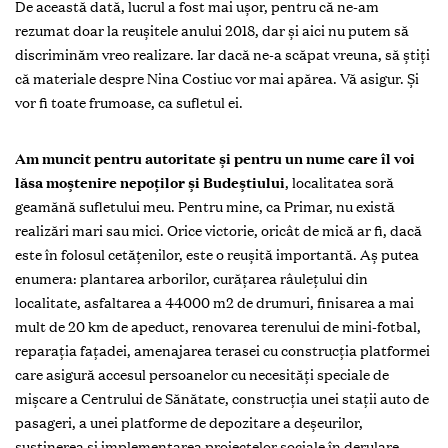
De această dată, lucrul a fost mai ușor, pentru că ne-am
rezumat doar la reușitele anului 2018, dar și aici nu putem să
discriminăm vreo realizare. Iar dacă ne-a scăpat vreuna, să știți
că materiale despre Nina Costiuc vor mai apărea. Vă asigur. Și
vor fi toate frumoase, ca sufletul ei.
A
m muncit pentru autoritate și pentru un nume care îl voi
lăsa moștenire nepoților și Budeștiului
, localitatea soră
geamănă sufletului meu. Pentru mine, ca Primar, nu există
realizări mari sau mici. Orice victorie, oricât de mică ar fi, dacă
este în folosul cetățenilor, este o reușită importantă. Aș putea
enumera: plantarea arborilor, curățarea râulețului din
localitate, asfaltarea a 44000 m2 de drumuri, finisarea a mai
mult de 20 km de apeduct, renovarea terenului de mini-fotbal,
reparația fațadei, amenajarea terasei cu construcția platformei
care asigură accesul persoanelor cu necesități speciale de
mișcare a Centrului de Sănătate, construcția unei stații auto de
pasageri, a unei platforme de depozitare a deșeurilor,
susținerea și implementarea proiectelor sociale în derulare,