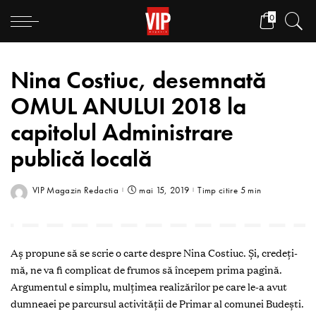
0
Nina Costiuc, desemnată
OMUL ANULUI 2018 la
capitolul Administrare
publică locală
VIP Magazin Redactia
mai 15, 2019
Timp citire 5 min
Aș propune să se scrie o carte despre Nina Costiuc. Și, credeți-
mă, ne va fi complicat de frumos să începem prima pagină.
Argumentul e simplu, mulțimea realizărilor pe care le-a avut
dumneaei pe parcursul activității de Primar al comunei Budești.