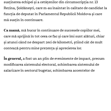
susținerea echipei și a cetățenilor din circumscripția nr. 13
Rezina, Șoldănești, care m-au înaintat în calitate de candidat la
funcția de deputat în Parlamentul Republicii Moldova și care
mă susțin în continuare.
Ca mamă
, mă bucur în continuare de succesele copiilor mei,
care mă sprijină în tot ceea ce fac și care îmi sunt alături, chiar
și atunci când ne despart zeci de kilometri, știind cât de mult
contează pentru mine prezența și aprecierea lor.
În general,
a fost un an plin de evenimente de impact, precum
modificarea sistemului electoral, schimbarea sistemului de
salarizare în sectorul bugetar, schimbarea accentelor de
dezvoltare a țării prin orientarea efortului principal spre
cetățeni, implementată prin diverse proiecte sociale.
Pentru guvernarea actuală
, din care sunt onorată să fac
parte, a fost un an în care aceasta a demonstrat maturitate şi
voinţă politică, verticalitate, un an marcat de acțiuni concrete
pentru cetățeni.