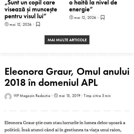
„Sunt un copil care
o haită la nivel de
visează și muncește
energie”
pentru visul lui”
mai 12, 2026
mai 12, 2026
MAI MULTE ARTICOLE
Eleonora Graur, Omul anului
2018 în domeniul APL
VIP Magazin Redactia
mai 15, 2019
Timp citire 5 min
Eleonora Graur știe cum stau lucrurile în lumea deloc ușoară a
politicii. Însă atunci când ai în gestiunea ta viața unui raion,