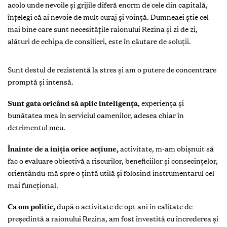
acolo unde nevoile și grijile diferă enorm de cele din capitală,
înțelegi că ai nevoie de mult curaj și voință. Dumneaei știe cel
mai bine care sunt necesitățile raionului Rezina și zi de zi,
alături de echipa de consilieri, este în căutare de soluții.
S
unt destul de rezistentă la stres și am o putere de concentrare
promptă şi intensă.
Sunt gata oricând să aplic inteligența
, experiența și
bunătatea mea în serviciul oamenilor, adesea chiar în
detrimentul meu.
Înainte de a iniția orice acțiune,
activitate, m-am obișnuit să
fac o evaluare obiectivă a riscurilor, beneficiilor și consecințelor,
orientându-mă spre o ţintă utilă şi folosind instrumentarul cel
mai funcţional.
Ca om politic,
după o activitate de opt ani în calitate de
președintă a raionului Rezina, am fost învestită cu încrederea și