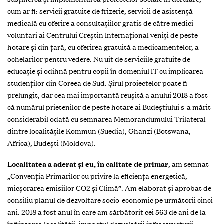
cum ar fi: servicii gratuite de frizerie, servicii de asistență
medicală cu oferire a consultațiilor gratis de către medici
voluntari ai Centrului Creștin Internațional veniți de peste
hotare și din țară, cu oferirea gratuită a medicamentelor, a
ochelarilor pentru vedere. Nu uit de serviciile gratuite de
educație și odihnă pentru copii în domeniul IT cu implicarea
studenților din Coreea de Sud. Șirul proiectelor poate fi
prelungit, dar cea mai importantă reușită a anului 2018 a fost
că numărul prietenilor de peste hotare ai Budeștiului s-a mărit
considerabil odată cu semnarea Memorandumului Trilateral
dintre localitățile Kommun (Suedia), Ghanzi (Botswana,
Africa), Budești (Moldova).
Localitatea a aderat și eu, în calitate de primar
, am semnat
„Convenția Primarilor cu privire la eficiența energetică,
micșorarea emisiilor CO2 și Climă”. Am elaborat și aprobat de
consiliu planul de dezvoltare socio-economic pe următorii cinci
ani. 2018 a fost anul în care am sărbătorit cei 563 de ani de la