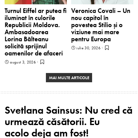
Turnul Eiffel ar putea fi
Veronica Covali – Un
iluminat în culorile
nou capitol în
Republicii Moldova.
povestea Stilio și o
Ambasadoarea
viziune mai mare
Lorina Bălteanu
pentru Europa
solicită sprijinul
iulie 30, 2026
oamenilor de afaceri
august 3, 2026
MAI MULTE ARTICOLE
Svetlana Sainsus: Nu cred că
urmează căsătorii. Eu
acolo deja am fost!