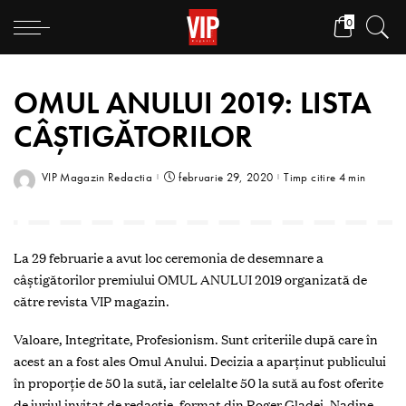
0
OMUL ANULUI 2019: LISTA
CÂȘTIGĂTORILOR
VIP Magazin Redactia
februarie 29, 2020
Timp citire 4 min
La 29 februarie a avut loc ceremonia de desemnare a
câștigătorilor premiului OMUL ANULUI 2019 organizată de
către revista VIP magazin.
Valoare, Integritate, Profesionism. Sunt criteriile după care în
acest an a fost ales Omul Anului. Decizia a aparținut publicului
în proporție de 50 la sută, iar celelalte 50 la sută au fost oferite
de juriul invitat de redacție, format din Roger Gladei, Nadine