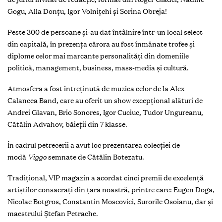
Gogu, Alla Donțu, Igor Volnițchi și Sorina Obreja!
Peste 300 de persoane și-au dat întâlnire într-un local select
din capitală, în prezența cărora au fost înmânate trofee și
diplome celor mai marcante personalități din domeniile
politică, management, business, mass-media și cultură.
Atmosfera a fost întreținută de muzica celor de la Alex
Calancea Band, care au oferit un show excepțional alături de
Andrei Glavan, Brio Sonores, Igor Cuciuc, Tudor Ungureanu,
Cătălin Advahov, băieții din 7 klasse.
În cadrul petrecerii a avut loc prezentarea colecției de
modă
Viggo
semnate de Cătălin Botezatu.
Tradițional, VIP magazin a acordat cinci premii de excelență
artiștilor consacrați din țara noastră, printre care: Eugen Doga,
Nicolae Botgros, Constantin Moscovici, Surorile Osoianu, dar și
maestrului Ștefan Petrache.