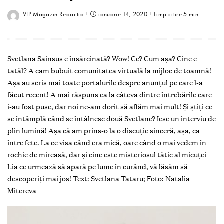
VIP Magazin Redactia
ianuarie 14, 2020
Timp citire 5 min
Svetlana Sainsus e însărcinată? Wow! Ce? Cum aşa? Cine e
tatăl? A cam bubuit comunitatea virtuală la mijloc de toamnă!
Așa au scris mai toate portalurile despre anunțul pe care l-a
făcut recent! A mai răspuns ea la câteva dintre întrebările care
i-au fost puse, dar noi ne-am dorit să aflăm mai mult! Și știți ce
se întâmplă când se întâlnesc două Svetlane? Iese un interviu de
plin lumină! Așa că am prins-o la o discuție sinceră, așa, ca
între fete. La ce visa când era mică, oare când o mai vedem în
rochie de mireasă, dar și cine este misteriosul tătic al micuței
Lia ce urmează să apară pe lume în curând, vă lăsăm să
descoperiți mai jos!
Text: Svetlana Tataru;
Foto: Natalia
Mitereva