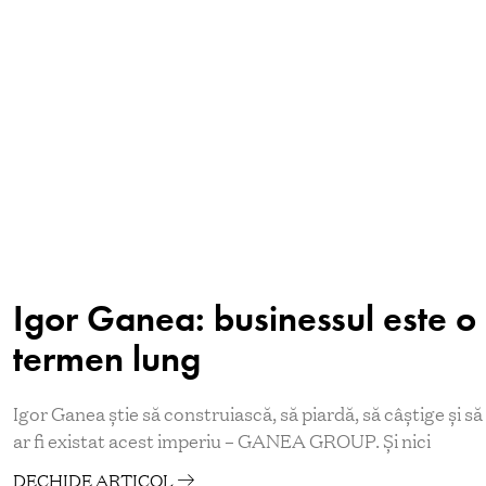
Igor Ganea: businessul este o 
termen lung
Igor Ganea ştie să construiască, să piardă, să câştige şi să
ar fi existat acest imperiu – GANEA GROUP. Şi nici
DECHIDE ARTICOL