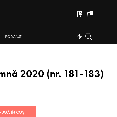
0
0
PODCAST
amnă 2020 (nr. 181-183)
AUGĂ ÎN COȘ