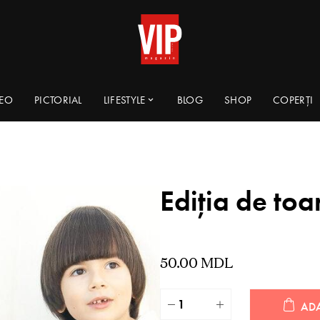
DEO
PICTORIAL
LIFESTYLE
BLOG
SHOP
COPERȚI
Ediția de to
50.00
MDL
AD