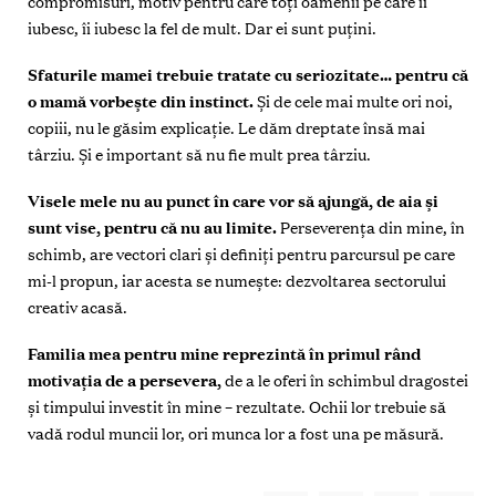
compromisuri, motiv pentru care toţi oamenii pe care îi
iubesc, îi iubesc la fel de mult. Dar ei sunt puţini.
Sfaturile mamei trebuie tratate cu seriozitate…
pentru că
o mamă vorbește din instinct.
Și de cele mai multe ori noi,
copiii, nu le găsim explicaţie. Le dăm dreptate însă mai
târziu. Și e important să nu fie mult prea târziu.
Visele mele nu au punct în care vor să ajungă, de aia și
sunt vise, pentru că nu au limite.
Perseverenţa din mine, în
schimb, are vectori clari și definiţi pentru parcursul pe care
mi-l propun, iar acesta se numește: dezvoltarea sectorului
creativ acasă.
Familia mea pentru mine reprezintă în primul rând
motivaţia de a persevera,
de a le oferi în schimbul dragostei
și timpului investit în mine – rezultate. Ochii lor trebuie să
vadă rodul muncii lor, ori munca lor a fost una pe măsură.