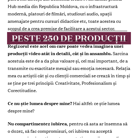
Hub media din Republica Moldova, cu o infrastructură
modernă, platouri de filmări, studiouri audio, spaţii
amenajate pentru cursuri didactice etc, toate acestea cu
scopul de a crea premise de facilitare a acestui sector.
PESTE 250 DE PRODUCȚII
Regizorul este acel om care poate vedea imaginea unei
producţii video atât în detalii, cât și în ansamblu.
Sarcina
acestuia este de a da plus valoare și, cel mai important, de a
transmite cu exactitate mesajul sau emoţia necesară. Relaţia
mea cu artiștii cât și cu clienţii comerciali se crează în timp și
se ţine pe trei principii: Creativitate, Profesionalism și
Corectitudine.
Ce nu știe lumea despre mine?
Hai altfel: ce știe lumea
despre mine?
Nu compartimentez iubirea
, pentru că asta ar însemna să
o dozez, să fac compromisuri,
ori iubirea nu acceptă