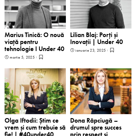
Marius Tinică: O nouă
Lilian Blaj: Porți și
viață pentru
Inovații | Under 40
tehnologie I Under 40
ianuarie 23, 2025
martie 5, 2025
Olga Iftodii: Știm ce
Dona Răpciugă –
vrem și cum trebuie să
drumul spre succes
fie! | #40under40
prin respect și