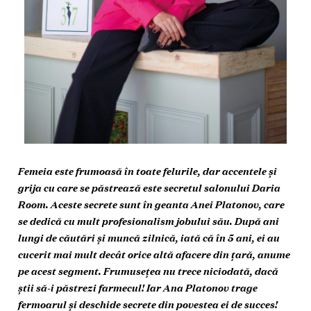
Femeia este frumoasă în toate felurile, dar accentele și
grija cu care se păstrează este secretul salonului Daria
Room. Aceste secrete sunt în geanta Anei Platonov, care
se dedică cu mult profesionalism jobului său. După ani
lungi de căutări și muncă zilnică, iată că în 5 ani, ei au
cucerit mai mult decât orice altă afacere din ţară, anume
pe acest segment. Frumuseţea nu trece niciodată, dacă
știi să-i păstrezi farmecul! Iar Ana Platonov trage
fermoarul și deschide secrete din povestea ei de succes!