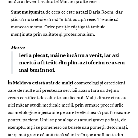
astăzi a devenit realitate! Mai am și alte vise…
Sunt mulţumită
de ceea ce este astăzi
Daria Room, dar
știu că nu trebuie să mă îmbăt cu apă rece. Trebuie să
muncesc mereu. Orice poziţie câștigată trebuie
menţinută prin calitate și profesionalism.
Motto:
ieri a plecat, mâine încă nu a venit, iar azi
merită a fi trăit din plin. azi oferim ce avem
mai bun în noi.
În Moldova există atât de mulţi
cosmetologi și esteticieni
care de multe ori prestează servicii acasă fără să deţină
vreun certificat de calitate sau licenţă. Mulţi dintre ei nu au
nici măcar studii medicale medii, prin urmare procedurile
cosmetologice injectabile pe care le efectuează pot fi riscante
pentru pacient. Unii se pot alege cu arsuri grave pe faţă, de
exemplu, alţii se pomenesc cu buzele sau pomeţii deformaţi,
iar și mai grav e că unii riscă să intre în șoc anafilactic din