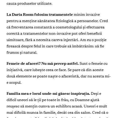
cauza produselor utilizate.
La Daria Room folosim tratamentele
minim invazive
pentru a menţine sănătatea fiziologică a persoanelor. Cred
că frecventarea constantă a cosmetologului și efectuarea
corectă a tratamentelor non-invazive pot oferi beneficii
uimitoare, fără a necesita careva injectări. Am eu o poziţie
firească despre felul în care trebuie să îmbătrânim: să fie
frumos și natural.
Femeie de afaceri?
Nu mă percep astfel.
Sunt o femeie cu
iniţiativă, care iubește ceea ce face. Se pare că din aceste
două elemente se poate naște o afaceristă, dar nu acesta mi-
e scopul.
Familia mea e locul unde-mi găsesc inspiraţia.
Deși e
dificil uneori să le ţii pe toate în frâu, cu Doamne ajută
reușesc să menţin cumva un echilibru acasă. Uneori e mult
mai dificilă munca în familie, decât cea din salon. Cred că o