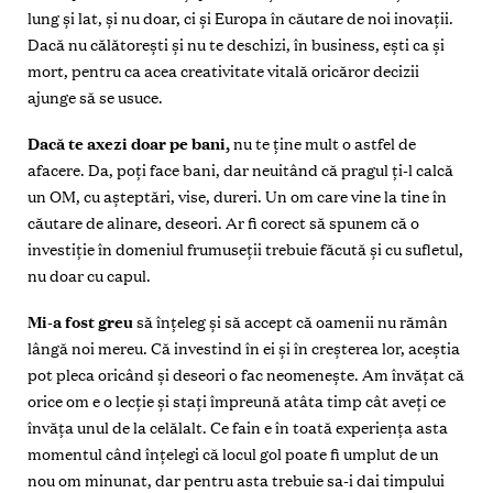
lung și lat, și nu doar, ci și Europa în căutare de noi inovaţii.
Dacă nu călătorești și nu te deschizi, în business, ești ca și
mort, pentru ca acea creativitate vitală oricăror decizii
ajunge să se usuce.
Dacă te axezi doar pe bani,
nu te ţine mult o astfel de
afacere.
Da, poţi face bani, dar neuitând că pragul ţi-l calcă
un OM, cu așteptări, vise, dureri. Un om care vine la tine în
căutare de alinare, deseori. Ar fi corect să spunem că o
investiţie în domeniul frumuseţii trebuie făcută și cu sufletul,
nu doar cu capul.
Mi-a fost greu
să înţeleg
și să accept că oamenii nu rămân
lângă noi mereu. Că investind în ei și în creșterea lor, aceștia
pot pleca oricând și deseori o fac neomenește. Am învăţat că
orice om e o lecţie și staţi împreună atâta timp cât aveţi ce
învăţa unul de la celălalt. Ce fain e în toată experienţa asta
momentul când înţelegi că locul gol poate fi umplut de un
nou om minunat, dar pentru asta trebuie sa-i dai timpului