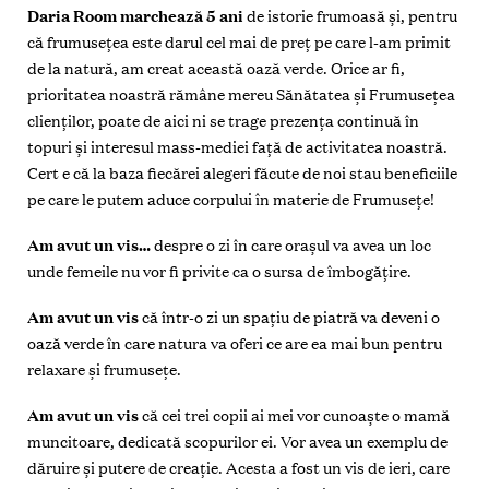
Daria Room marchează 5 ani
de istorie frumoasă
și, pentru
că frumuseţea este darul cel mai de preţ pe care l-am primit
de la natură, am creat această oază verde. Orice ar fi,
prioritatea noastră rămâne mereu Sănătatea și Frumuseţea
clienţilor, poate de aici ni se trage prezenţa continuă în
topuri și interesul mass-mediei faţă de activitatea noastră.
Cert e că la baza fiecărei alegeri făcute de noi stau beneficiile
pe care le putem aduce corpului în materie de Frumuseţe!
Am avut un vis…
despre o zi în care orașul
va avea un loc
unde femeile nu vor fi privite ca o sursa de îmbogăţire.
Am avut un vis
că într-o zi
un spaţiu de piatră va deveni o
oază verde în care natura va oferi ce are ea mai bun pentru
relaxare și frumuseţe.
Am avut un vis
că cei trei copii ai mei
vor cunoaște o mamă
muncitoare, dedicată scopurilor ei. Vor avea un exemplu de
dăruire și putere de creaţie. Acesta a fost un vis de ieri, care