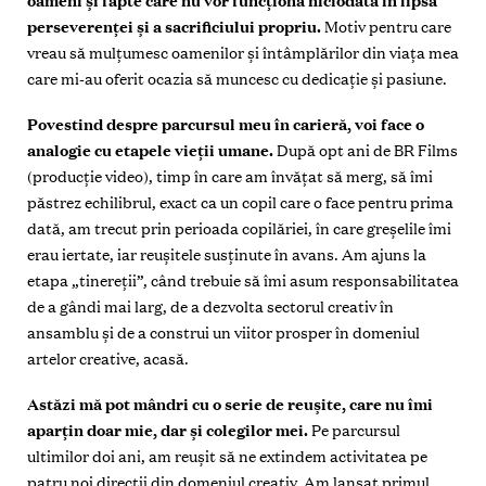
oameni și fapte care nu vor
funcţiona niciodată în lipsa
perseverenţei și a sacrificiului propriu.
Motiv pentru care
vreau să mulţumesc oamenilor și întâmplărilor din viaţa mea
care mi-au oferit ocazia să muncesc cu dedicaţie și pasiune.
Povestind despre parcursul meu în carieră, voi face o
analogie cu etapele vieţii umane.
După opt ani de BR Films
(producţie video), timp în care am învăţat să merg, să îmi
păstrez echilibrul, exact ca un copil care o face pentru prima
dată, am trecut prin perioada copilăriei, în care greșelile îmi
erau iertate, iar reușitele susţinute în avans. Am ajuns la
etapa „tinereţii”, când trebuie să îmi asum responsabilitatea
de a gândi mai larg, de a dezvolta sectorul creativ în
ansamblu și de a construi un viitor prosper în domeniul
artelor creative, acasă.
Astăzi mă pot mândri cu o serie de reușite, care nu îmi
aparţin doar mie, dar și colegilor mei.
Pe parcursul
ultimilor doi ani, am reușit să ne extindem activitatea pe
patru noi direcţii din domeniul creativ. Am lansat primul