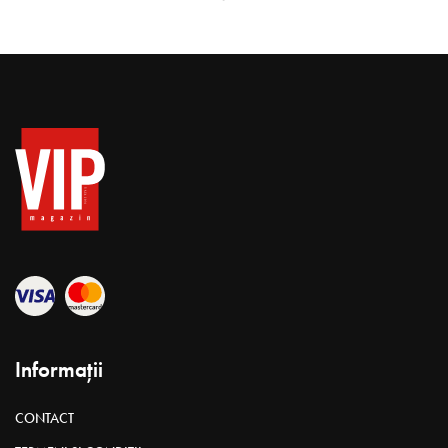
Profesionalism în mantie de
avocat – Ludmila
Goncearenco | #40under40
VIP Admin
noiembrie 16, 2021
Timp citire 5 min
LUDMILA GONCEARENCO
Avocat, Cabinetul Avocatului “Ludmila Gonearenco”