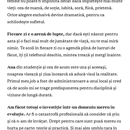
femeie nu poate fi împlinită decât dacă împletește mai multe
vieţi: cea de mamă, de soţie, iubită, soră, fiică, prietenă.
Orice alegere exclusivă devine dramatică, pentru ca
schilodește sufletul.
Fiecare zi e o arenă de lupte,
dar dacă ești născut pentru
asta și o faci mai mult de jumătate de viaţă, nu te mai miră
nimic. Te scoli în fiecare zi cu o agendă plină de lucruri de
făcut, îţi ţii telefonul deschis, mintea trează și mergi înainte.
Ana
din studenţie și cea de acum este una și aceeași,
noaptea visează și ziua încearcă să aducă visul la realitate.
Primul meu job a fost de administratoare a unui local și cred
că de acolo mi se trage predispunerea pentru disciplină și
viziune de lungă durată.
Am făcut totuși o investiţie
într-un domeniu mereu în
evoluţie.
Ar fi o catastrofă profesională să consider că știu
și că n-am de învăţat. Drept pentru care sunt pusă mereu cu
burta pe carte: teorie și practică. Și mai ales umblu ţara în