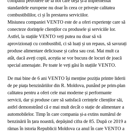
companii petroliere de la noi care deja și-a implementat
standardele europene nu doar în ceea ce privește calitatea
combustibililor, ci și în prestarea serviciilor.
Misiunea companiei VENTO este de a oferi experienţe care să
conecteze dorinţele clienților cu produsele şi serviciile lor.
Astfel, la stațiile VENTO veți putea nu doar să vă
aprovizionați cu combustibil, ci să luați și un repaus, să savurați
produse alimentare delicioase și cafea sau ceai. Mai mult ca
atât, dacă aveți copii, aceștia se vor bucura de locuri de joacă
special amenajate. Pe toate le veți găsi în stațiile VENTO.
D
e mai bine de 6 ani VENTO își menține poziția printre liderii
de pe piața benzinăriilor din R. Moldova, punând pe prim-plan
calitatea pentru a oferi cele mai moderne și performante
servicii, dar și produse care să satisfacă cerințele clienților săi,
astfel demonstrând că e mai mult decât o stație de alimentare a
automobilelor. Timp în care compania și-a extins numărul de
benzinării în țara noastră, depășind cifra de 85.
După ce 2019 a
rămas în istoria Republicii Moldova ca anul în care VENTO a