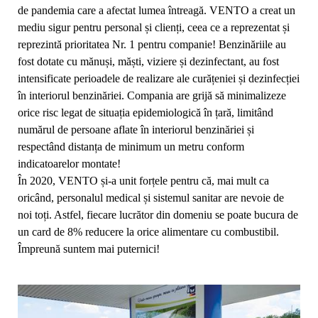
de pandemia care a afectat lumea întreagă. VENTO a creat un
mediu sigur pentru personal și clienți, ceea ce a reprezentat și
reprezintă prioritatea Nr. 1 pentru companie! Benzinăriile au
fost dotate cu mănuși, măști, viziere și dezinfectant, au fost
intensificate perioadele de realizare ale curățeniei și dezinfecției
în interiorul benzinăriei. Compania are grijă să minimalizeze
orice risc legat de situația epidemiologică în țară, limitând
numărul de persoane aflate în interiorul benzinăriei și
respectând distanța de minimum un metru conform
indicatoarelor montate!
În 2020, VENTO și-a unit forțele pentru că, mai mult ca
oricând, personalul medical și sistemul sanitar are nevoie de
noi toți. Astfel, fiecare lucrător din domeniu se poate bucura de
un card de 8% reducere la orice alimentare cu combustibil.
Împreună suntem mai puternici!