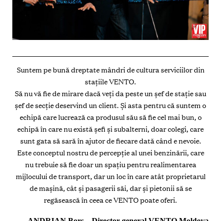
Suntem pe bună dreptate mândri de cultura serviciilor din
stațiile VENTO.
Să nu vă fie de mirare dacă veți da peste un șef de stație sau
șef de secție deservind un client. Și asta pentru că suntem o
echipă care lucrează ca produsul său să fie cel mai bun, o
echipă în care nu există șefi și subalterni, doar colegi, care
sunt gata să sară în ajutor de fiecare dată când e nevoie.
Este conceptul nostru de percepție al unei benzinării, care
nu trebuie să fie doar un spațiu pentru realimentarea
mijlocului de transport, dar un loc în care atât proprietarul
de mașină, cât și pasagerii săi, dar și pietonii să se
regăsească în ceea ce VENTO poate oferi.
ANDRIAN Borș –
Director general VENTO Moldova