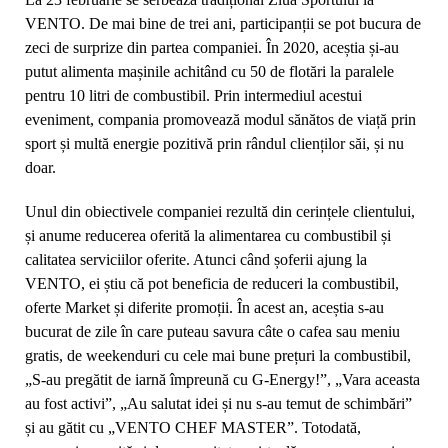
VENTO. De mai bine de trei ani, participanții se pot bucura de
zeci de surprize din partea companiei. În 2020, aceștia și-au
putut alimenta mașinile achitând cu
50 de flotări la paralele
pentru 10 litri de combustibil. Prin intermediul acestui
eveniment, compania promovează modul sănătos de viață prin
sport și multă energie pozitivă prin rândul clienților săi, și nu
doar.
Unul din obiectivele companiei rezultă din cerințele clientului,
și anume reducerea oferită la alimentarea cu combustibil și
calitatea serviciilor oferite. Atunci când șoferii ajung la
VENTO, ei știu că pot beneficia de reduceri la combustibil,
oferte Market și diferite promoții. În acest an, aceștia s-au
bucurat de zile în care puteau savura câte o cafea sau meniu
gratis, de weekenduri cu cele mai bune prețuri la combustibil,
„S-au pregătit de iarnă împreună cu G-Energy!”, „Vara aceasta
au fost activi”, „Au salutat idei și nu s-au temut de schimbări”
și au gătit cu „VENTO CHEF MASTER”.
Totodată,