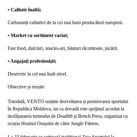
• Calitate înaltă;
Carburanți calitativi de la cei mai buni producători europeni.
• Market cu sortiment variat;
Fast food, dulciuri, snacks-uri, băuturi răcoritoare, jucării.
• Angajați profesioniști;
Deservire la cel mai înalt nivel.
Obiective și reușite
Totodată, VENTO susține dezvoltarea și promovarea sportului
în Republica Moldova, iar ca dovadă este sprijinul acordat la
desfășurarea turneului de Deadlift și Bench Press, organizat cu
ocazia Hramul Orașului de către Jungle Fitness.
La 23 februarie se serbează tradițional Ziua Sportului la