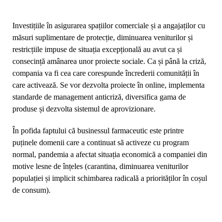
Moldova, îndrăgit și apreciat încă de la începuturi. Fondat în
2005 de către compania Dita EstFarm, rețeaua continuă cu
brio misiunea ce o are – oferirea produselor farmaceutice de
top, servicii și consultații profesioniste, branduri de renume,
dispozitive medicale etc.
Ajunsă la vârsta de 15 ani,
FARMACIA FAMILIEI
pune
accent pe calitate, accesibilitate și se poate mândri cu o
echipă ce demonstrează în fiecare zi că succesul poate fi
construit și la noi în țară.
Investițiile în asigurarea spațiilor comerciale și a angajaților cu
măsuri suplimentare de protecție, diminuarea veniturilor și
restricțiile impuse de situația excepțională au avut ca și
consecință amânarea unor proiecte sociale. Ca și până la criză,
compania va fi cea care corespunde încrederii comunității în
care activează. Se vor dezvolta proiecte în online, implementa
standarde de management anticriză, diversifica gama de
produse și dezvolta sistemul de aprovizionare.