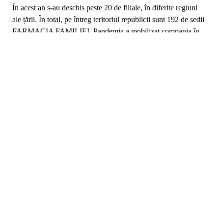
În pofida faptului că businessul farmaceutic este printre
puținele domenii care a continuat să activeze cu program
normal, pandemia a afectat situația economică a companiei din
motive lesne de înțeles (carantina, diminuarea veniturilor
populației și implicit schimbarea radicală a priorităților în coșul
de consum).