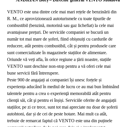
VENTO este una dintre cele mai mari rețele de benzinării din
R. M., ce aprovizionează autoturismele cu toate tipurile de
combustibil (benzină, motorină sau gaz lichefiat) la cele mai
avantajoase prețuri. De serviciile companiei se bucură un
număr tot mai mare de șoferi, fiind obișnuiți cu cardurile de
reducere, atât pentru combustibil, cât și pentru produsele care
sunt comercializate în magazinele stațiilor de alimentare.
Oriunde vă veți afla, în orice regiune a țării noastre, stațiile
VENTO sunt deschise non-stop pentru a vă oferi cele mai
bune servicii fără întrerupere.
Peste 900 de angajați ai companiei își unesc forțele și
experiența aducând în mediul de lucru ce au mai bun îmbinând
talentele pentru a crea o experienţă memorabilă atât pentru
clienţii săi, cât şi pentru ei înșiși. Serviciile oferite de angajații
stațiilor, pe zi ce trece, sunt tot mai apreciate nu doar de șoferii
autohtoni, dar și de cei de peste hotare. Mai mult ca atât,
trebuie de remarcat faptul că VENTO este una din puținele