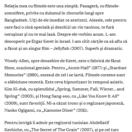
Relația mea cu filmele este una simplă. Pasageră, cu filmele-
somnifere, privite cu duiumul în zborurile lungi spre
Bangladesh. Uiți de ele imediat ce aterizezi. Alesele, cele pentru
care faci o cină specială și deschizi un vin taninos, te fură
nerușinat și nu te mai lasă. Despre ele vorbim acum. L-am
descoperit pe Etgar Keret în Israel. I-am citit cărțile ca să aflu că
a făcut și un singur film – Jellyfish (2007). Superb și dramatic.
Woody Allen, spre deosebire de Keret, este o fabrică de făcut
filme, ocazional geniale. Pentru „Annie Hall” (1977) și „Stardust
Memories” (1980), excesul de zel i se iartă. Filmele coreene sunt
o slăbiciune recentă. Este ceva hipnotizant în tempoul asiatic.
Kim Ki-duk, cu splendidul „Spring, Summer, Fall, Winter… and
Spring” (2003), și Hong Sang-soo, cu „Like You Know It All”
(2009), sunt favoriții. Mi-a căzut tronc și o regizoare japoneză,
Naoko Ogigami, cu „Kamome Diner” (2011).
Pentru intrigă îi admir pe regizorul tunisian Abdellatif
Kechiche, cu „The Secret of The Grain” (2007), și pe cel turc