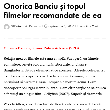
Onorica Banciu și topul
filmelor recomandate de ea
VIP Magazin Redactia
septembrie 3, 2016
Timp citire 2 min
Onorica Banciu,
Senior Policy Advisor (SPO)
Relația mea cu filmele este una simplă. Pasageră, cu filmele-
somnifere, privite cu duiumul în zborurile lungi spre
Bangladesh. Uiți de ele imediat ce aterizezi. Alesele, cele pentru
care faci o cină specială și deschizi un vin taninos, te fură
nerușinat și nu te mai lasă. Despre ele vorbim acum. L-am
descoperit pe Etgar Keret în Israel. I-am citit cărțile ca să aflu că
a făcut și un singur film – Jellyfish (2007). Superb și dramatic.
Woody Allen, spre deosebire de Keret, este o fabrică de făcut
filme, ocazional geniale. Pentru „Annie Hall” (1977) și „Stardust