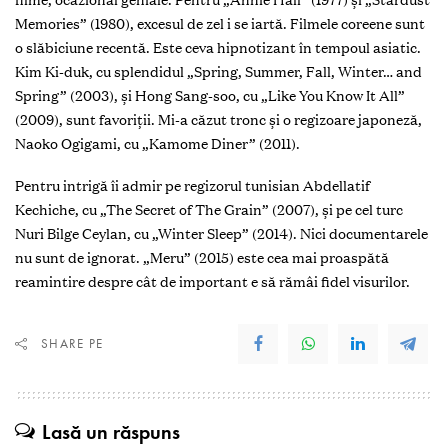
Memories” (1980), excesul de zel i se iartă. Filmele coreene sunt
o slăbiciune recentă. Este ceva hipnotizant în tempoul asiatic.
Kim Ki-duk, cu splendidul „Spring, Summer, Fall, Winter… and
Spring” (2003), și Hong Sang-soo, cu „Like You Know It All”
(2009), sunt favoriții. Mi-a căzut tronc și o regizoare japoneză,
Naoko Ogigami, cu „Kamome Diner” (2011).
Pentru intrigă îi admir pe regizorul tunisian Abdellatif
Kechiche, cu „The Secret of The Grain” (2007), și pe cel turc
Nuri Bilge Ceylan, cu „Winter Sleep” (2014). Nici documentarele
nu sunt de ignorat. „Meru” (2015) este cea mai proaspătă
reamintire despre cât de important e să rămâi fidel visurilor.
SHARE PE
Lasă un răspuns