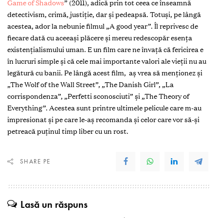
Game of Shadows
” (2011), adică prin tot ceea ce înseamnă
detectivism, crimă, justiție, dar și pedeapsă. Totuși, pe lângă
acestea, ador la nebunie filmul „A good year”. Îl reprivesc de
fiecare dată cu aceeași plăcere și mereu redescopăr esența
existențialismului uman. E un film care ne învață că fericirea e
în lucruri simple și că cele mai importante valori ale vieții nu au
legătură cu banii. Pe lângă acest film, aș vrea să menționez și
„The Wolf of the Wall Street”, „The Danish Girl”, „La
corrispondenza”, „Perfetti sconosciuti” și „The Theory of
Everything”. Acestea sunt printre ultimele pelicule care m-au
impresionat și pe care le-aș recomanda și celor care vor să-și
petreacă puținul timp liber cu un rost.
SHARE PE
Lasă un răspuns