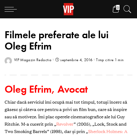
0
Filmele preferate ale lui
Oleg Efrim
VIP Magazin Redactia
septembrie 4, 2016
Timp citire 1 min
Oleg Efrim,
Avocat
Chiar dacă serviciul îmi ocupă mai tot timpul, totuși încerc să
găsesc și câteva ore pentru a privi un film bun, care să inspire
sau să motiveze. Îmi plac operele cinematografice ale lui Guy
Ritchie. M-a cucerit prin „
Revolver
” (2005), „Lock, Stock and
Two Smoking Barrels” (1998), dar și prin „
Sherlock Holmes: A