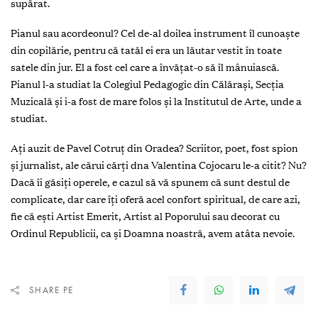
supărat.
Pianul sau acordeonul? Cel de-al doilea instrument îl cunoaște
din copilărie, pentru că tatăl ei era un lăutar vestit în toate
satele din jur. El a fost cel care a învățat-o să îl mânuiască.
Pianul l-a studiat la Colegiul Pedagogic din Călărași, Secția
Muzicală și i-a fost de mare folos și la Institutul de Arte, unde a
studiat.
Ați auzit de Pavel Cotruț din Oradea? Scriitor, poet, fost spion
și jurnalist, ale cărui cărți dna Valentina Cojocaru le-a citit? Nu?
Dacă îi găsiți operele, e cazul să vă spunem că sunt destul de
complicate, dar care îți oferă acel confort spiritual, de care azi,
fie că ești Artist Emerit, Artist al Poporului sau decorat cu
Ordinul Republicii, ca și Doamna noastră, avem atâta nevoie.
SHARE PE