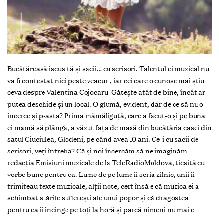
Bucătăreasă iscusită și sacii… cu scrisori. Talentul ei muzical nu
va fi contestat nici peste veacuri, iar cei care o cunosc mai știu
ceva despre Valentina Cojocaru. Gătește atât de bine, încât ar
putea deschide și un local. O glumă, evident, dar de ce să nu o
încerce și p-asta? Prima mămăliguță, care a făcut-o și pe buna
ei mamă să plângă, a văzut fața de masă din bucătăria casei din
satul Ciuciulea, Glodeni, pe când avea 10 ani. Ce-i cu sacii de
scrisori, veți întreba? Că și noi încercăm să ne imaginăm
redacția Emisiuni muzicale de la TeleRadioMoldova, ticsită cu
vorbe bune pentru ea. Lume de pe lume îi scria zilnic, unii îi
trimiteau texte muzicale, alții note, cert însă e că muzica ei a
schimbat stările sufletești ale unui popor și că dragostea
pentru ea îi încinge pe toți la horă și parcă nimeni nu mai e