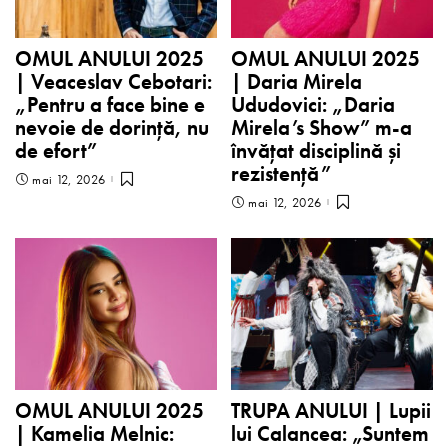
OMUL ANULUI 2025
OMUL ANULUI 2025
| Veaceslav Cebotari:
| Daria Mirela
„Pentru a face bine e
Ududovici: „Daria
nevoie de dorință, nu
Mirela’s Show” m-a
de efort”
învățat disciplină și
rezistență”
mai 12, 2026
mai 12, 2026
OMUL ANULUI 2025
TRUPA ANULUI | Lupii
| Kamelia Melnic:
lui Calancea: „Suntem