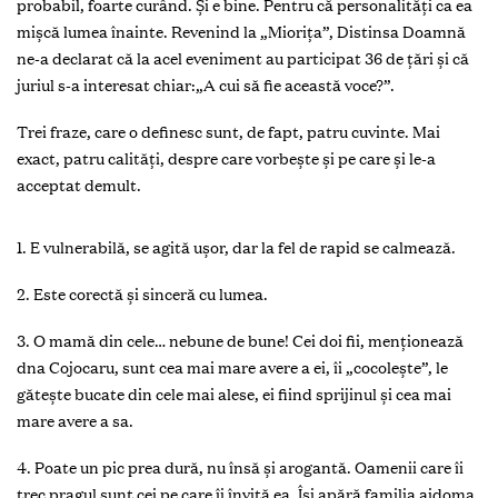
probabil, foarte curând. Și e bine. Pentru că personalități ca ea
mișcă lumea înainte. Revenind la „Miorița”, Distinsa Doamnă
ne-a declarat că la acel eveniment au participat 36 de țări și că
juriul s-a interesat chiar:„A cui să fie această voce?”.
T
rei fraze, care o definesc sunt, de fapt, patru cuvinte. Mai
exact, patru calități, despre care vorbește și pe care și le-a
acceptat demult.
1. E vulnerabilă, se agită ușor, dar la fel de rapid se calmează.
2. Este corectă și sinceră cu lumea.
3. O mamă din cele… nebune de bune! Cei doi fii, menționează
dna Cojocaru, sunt cea mai mare avere a ei, îi „cocolește”, le
gătește bucate din cele mai alese, ei fiind sprijinul și cea mai
mare avere a sa.
4. Poate un pic prea dură, nu însă și arogantă. Oamenii care îi
trec pragul sunt cei pe care îi învită ea. Își apără familia aidoma