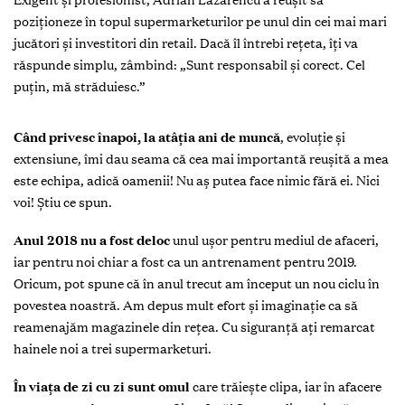
poziţioneze în topul supermarketurilor pe unul din cei mai mari
jucători şi investitori din retail. Dacă îl întrebi reţeta, îţi va
răspunde simplu, zâmbind: „Sunt responsabil şi corect. Cel
puţin, mă străduiesc.”
C
ând privesc înapoi
, la atâţia ani de muncă
, evoluţie şi
extensiune, îmi dau seama că cea mai importantă reuşită a mea
este echipa, adică oamenii! Nu aş putea face nimic fără ei. Nici
voi! Ştiu ce spun.
Anul 2018 nu a fost deloc
unul uşor
pentru mediul de afaceri,
iar pentru noi chiar a fost ca un antrenament pentru 2019.
Oricum, pot spune că în anul trecut am început un nou ciclu în
povestea noastră. Am depus mult efort şi imaginaţie ca să
reamenajăm magazinele din reţea. Cu siguranţă aţi remarcat
hainele noi a trei supermarketuri.
În viaţa de zi cu zi sunt omul
care trăieşte clipa
, iar în afacere