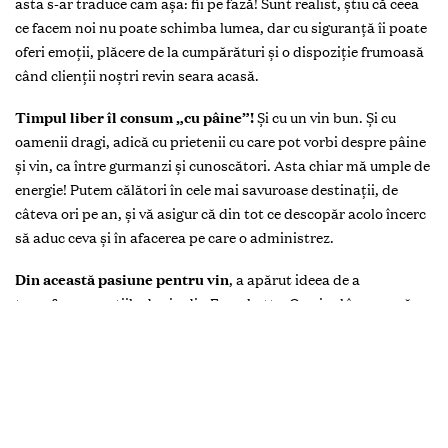
asta s-ar traduce cam aşa: fii pe fază! Sunt realist, ştiu că ceea
ce facem noi nu poate schimba lumea, dar cu siguranţă îi poate
oferi emoţii, plăcere de la cumpărături şi o dispoziţie frumoasă
când clienţii noştri revin seara acasă.
Timpul liber îl consum „cu pâine”!
Şi cu un vin bun. Şi cu
oamenii dragi, adică cu prietenii cu care pot vorbi despre pâine
și vin, ca între gurmanzi și cunoscători. Asta chiar mă umple de
energie! Putem călători în cele mai savuroase destinații, de
câteva ori pe an, și vă asigur că din tot ce descopăr acolo încerc
să aduc ceva și în afacerea pe care o administrez.
Din această pasiune pentru vin
, a apărut ideea de a
transforma secțiile de vin din Fourchette. Or, vinul înseamnă
emoție, povești care urmează a fi spuse la cină sau însuși vinul
își spune propria sa poveste „made in Moldova”, de cele mai
dese ori. Ne-am propus ca o dată ce se apropie de zona de
vinuri, clienții noștri să trăiască o adevărată evadare, o gamă
largă de emoții care încep cu eticheta și se termină undeva
alături de cei dragi. Sunt foarte mândru de sortiment și ne