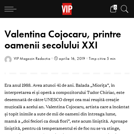
0
Valentina Cojocaru, printre
oamenii secolului XXI
VIP Magazin Redactia
aprilie 16, 2019
Timp citire 5 min
Era anul 1988. Avea atunci 41 de ani. Balada „Miorița”, în
interpretarea ei și operă a compozitorului Tudor Chiriac, este
desemnată de către UNESCO drept cea mai reușită creație
muzicală a acelui an. Valentina Cojocaru, artista care a încântat
și topit inimile a sute de mii de oameni din întreaga lume,
mamă a „doi feciori ca două flori”, este acum liniștită. Aproape
liniștită, pentru că temperamentul ei de foc nu se va stinge,