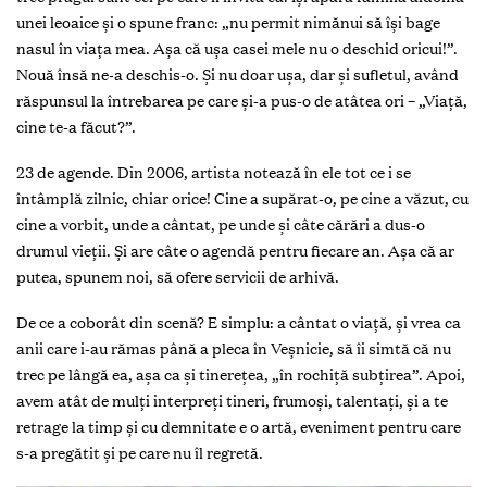
unei leoaice și o spune franc: „nu permit nimănui să își bage
nasul în viața mea. Așa că ușa casei mele nu o deschid oricui!”.
Nouă însă ne-a deschis-o. Și nu doar ușa, dar și sufletul, având
răspunsul la întrebarea pe care și-a pus-o de atâtea ori – „Viață,
cine te-a făcut?”.
23 de agende. Din 2006, artista notează în ele tot ce i se
întâmplă zilnic, chiar orice! Cine a supărat-o, pe cine a văzut, cu
cine a vorbit, unde a cântat, pe unde și câte cărări a dus-o
drumul vieții. Și are câte o agendă pentru fiecare an. Așa că ar
putea, spunem noi, să ofere servicii de arhivă.
De ce a coborât din scenă? E simplu: a cântat o viață, și vrea ca
anii care i-au rămas până a pleca în Veșnicie, să îi simtă că nu
trec pe lângă ea, așa ca și tinerețea, „în rochiță subțirea”. Apoi,
avem atât de mulți interpreți tineri, frumoși, talentați, și a te
retrage la timp și cu demnitate e o artă, eveniment pentru care
s-a pregătit și pe care nu îl regretă.