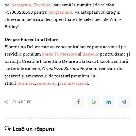
pe
Instagram
,
Facebook
sau sună la numărul de telefon
+37360261538 pentru
programare
. Vă așteptăm cu drag în
showroom pentru a descoperi toate ofertele speciale White
Friday!
Despre Florentino Delure
Florentino Delure este un concept italian ce pune accentul pe
serviciile premium
Made To Measure
si
Bespoke
pentru dame și
bărbați. Creatiile Florentino Delure au la baza filosofia culturii
sartoriale italiene,
Grandezza Sartoriale
și sunt realizate din
țesături și amestecuri de țesături premium, în
stiluri
business
,
ceremony
și
smart-casual
.
SHARE PE
Lasă un răspuns