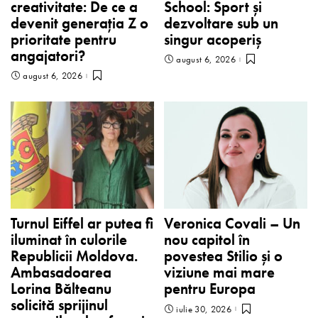
creativitate: De ce a
School: Sport și
devenit generația Z o
dezvoltare sub un
prioritate pentru
singur acoperiș
angajatori?
august 6, 2026
august 6, 2026
Turnul Eiffel ar putea fi
Veronica Covali – Un
iluminat în culorile
nou capitol în
Republicii Moldova.
povestea Stilio și o
Ambasadoarea
viziune mai mare
Lorina Bălteanu
pentru Europa
solicită sprijinul
iulie 30, 2026