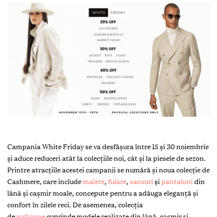
Campania White Friday se va desfășura între 15 și 30 noiembrie
și aduce reduceri atât la colecțiile noi, cât și la piesele de sezon.
Printre atracțiile acestei campanii se numără și noua colecție de
Cashmere, care include
malete
,
fulare
,
sacouri
și
pantaloni
din
lână și cașmir moale, concepute pentru a adăuga eleganță și
confort în zilele reci. De asemenea, colecția
de
paltoane
cuprinde modele realizate din lână, cașmir și