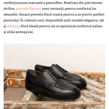
confecționarea manuală a pantofilor. Realizați din piei extrem
de fine,
pantofii Barrett
sunt renumiți pentru confortul lor
deosebit, fiecare pereche fiind creată pentru a se potrivi perfect
piciorului. În colecție sunt disponibile atât modele elegante, cât
și
adidași
, fiind ideale pentru cei ce apreciază confortul italian
și stilul atemporal.