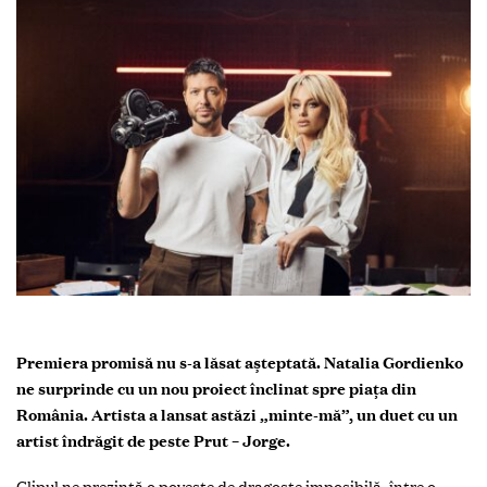
Premiera promisă nu s-a lăsat așteptată. Natalia Gordienko
ne surprinde cu un nou proiect înclinat spre piața din
România. Artista a lansat astăzi „minte-mă”, un duet cu un
artist îndrăgit de peste Prut – Jorge.
Clipul ne prezintă o poveste de dragoste imposibilă, între o