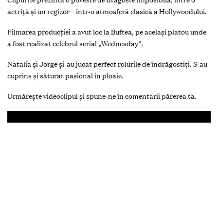
actriță și un regizor – într-o atmosferă clasică a Hollywoodului.
Filmarea producției a avut loc la Buftea, pe același platou unde
a fost realizat celebrul serial „Wednesday”.
Natalia și Jorge și-au jucat perfect rolurile de îndrăgostiți. S-au
cuprins și săturat pasional în ploaie.
Urmărește videoclipul și spune-ne în comentarii părerea ta.