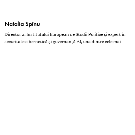
Elena Naumenko
General Manager Philip Morris Moldova, o lideră care
promovează diversitatea și un mediu de lucru în care fiecare
angajat să se simtă auzit și motivat. În 2025 Elena și echipa sa
au continuat parcursul spre „un viitor fără fum” al companiei,
integrând inovațiile, tehnologiile și sustenabilitatea în fiecare
aspect al activității Philip Morris Moldova.