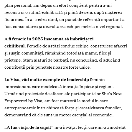
plan personal, am depus un efort conștient pentru a-mi
reconstrui o rutină echilibrată și plină de sens după nașterea
fiului meu. În al treilea rând, un punct de referință important a
fost consolidarea și dezvoltarea echipei mele la nivel regional.
A fi femeie în 2025 înseamnă să îmbrățișezi
echilibrul
. Femeile de astăzi conduc echipe, construiesc afaceri
și susțin comunități, rămânând totodată mame, fiice și
prietene. Stăm alături de bărbați, nu concurând, ci aducând
contribuții prin punctele noastre forte unice.
La Visa, văd multe exemple de leadership
feminin
impresionant care modelează inovația în piețe și regiuni.
Urmărind proiectele de afaceri ale participantelor She’s Next
Empowered by Visa, am fost martoră la modul în care
antreprenoarele întruchipează forța și creativitatea femeilor,
demonstrând că ele sunt un motor esențial al economiei.
„A lua viața de la capăt”
m-a învățat lecții care mi-au modelat