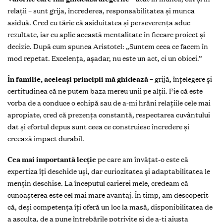
relații – sunt grija, încrederea, responsabilitatea și munca
asiduă. Cred cu tărie că asiduitatea și perseverența aduc
rezultate, iar eu aplic această mentalitate în fiecare proiect și
decizie. După cum spunea Aristotel: „Suntem ceea ce facem în
mod repetat. Excelența, așadar, nu este un act, ci un obicei.”
În familie, aceleași principii mă ghidează
– grijă, înțelegere și
certitudinea că ne putem baza mereu unii pe alții. Fie că este
vorba de a conduce o echipă sau de a-mi hrăni relațiile cele mai
apropiate, cred că prezența constantă, respectarea cuvântului
dat și efortul depus sunt ceea ce construiesc încredere și
creează impact durabil.
Cea mai importantă lecție
pe care am învățat-o este că
expertiza îți deschide uși, dar curiozitatea și adaptabilitatea le
mențin deschise. La începutul carierei mele, credeam că
cunoașterea este cel mai mare avantaj. În timp, am descoperit
că, deși competența îți oferă un loc la masă, disponibilitatea de
a asculta, de a pune întrebările potrivite și de a-ți ajusta