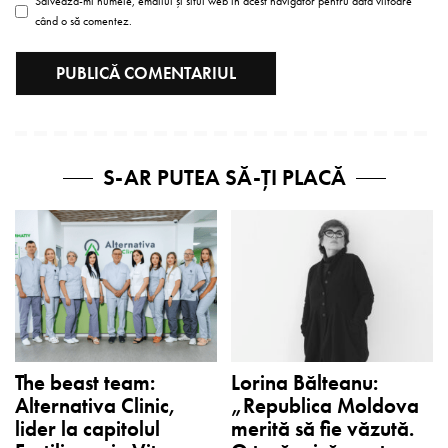
Salvează-mi numele, emailul și situl web în acest navigator pentru data viitoare
când o să comentez.
S-AR PUTEA SĂ-ȚI PLACĂ
The beast team:
Lorina Bălteanu:
Alternativa Clinic,
„Republica Moldova
lider la capitolul
merită să fie văzută.