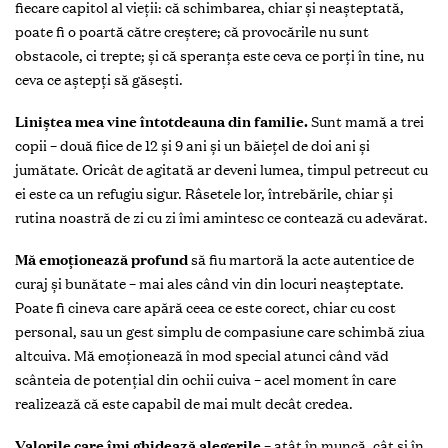
fiecare capitol al vieții: că schimbarea, chiar și neașteptată,
poate fi o poartă către creștere; că provocările nu sunt
obstacole, ci trepte; și că speranța este ceva ce porți în tine, nu
ceva ce aștepți să găsești.
Liniștea mea vine întotdeauna din familie.
Sunt mamă a trei
copii – două fiice de 12 și 9 ani și un băiețel de doi ani și
jumătate. Oricât de agitată ar deveni lumea, timpul petrecut cu
ei este ca un refugiu sigur. Râsetele lor, întrebările, chiar și
rutina noastră de zi cu zi îmi amintesc ce contează cu adevărat.
Mă emoționează profund
să fiu martoră la acte autentice de
curaj și bunătate – mai ales când vin din locuri neașteptate.
Poate fi cineva care apără ceea ce este corect, chiar cu cost
personal, sau un gest simplu de compasiune care schimbă ziua
altcuiva. Mă emoționează în mod special atunci când văd
scânteia de potențial din ochii cuiva – acel moment în care
realizează că este capabil de mai mult decât credea.
Valorile care îmi ghidează alegerile
– atât în muncă, cât și în