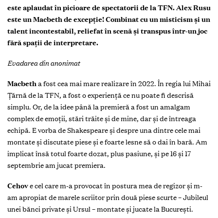
este aplaudat în picioare de spectatorii de la TFN. Alex Rusu
este un Macbeth de excepție! Combinat cu un misticism și un
talent incontestabil, reliefat în scenă și transpus într-un joc
fără spații de interpretare.
Evadarea din anonimat
Macbeth
a fost cea mai mare realizare în 2022. În regia lui Mihai
Țărnă de la TFN, a fost o experiență ce nu poate fi descrisă
simplu. Or, de la idee până la premieră a fost un amalgam
complex de emoții, stări trăite și de mine, dar și de întreaga
echipă. E vorba de Shakespeare și despre una dintre cele mai
montate și discutate piese și e foarte lesne să o dai în bară. Am
implicat însă totul foarte dozat, plus pasiune, și pe 16 și 17
septembrie am jucat premiera.
Cehov
e cel care m-a provocat în postura mea de regizor și m-
am apropiat de marele scriitor prin două piese scurte – Jubileul
unei bănci private și Ursul – montate și jucate la București.