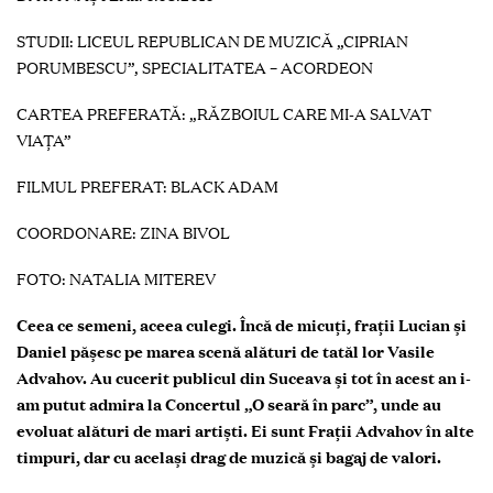
STUDII: LICEUL REPUBLICAN DE MUZICĂ „CIPRIAN
PORUMBESCU”, SPECIALITATEA – ACORDEON
CARTEA PREFERATĂ: „RĂZBOIUL CARE MI-A SALVAT
VIAȚA”
FILMUL PREFERAT: BLACK ADAM
COORDONARE: ZINA BIVOL
FOTO:
NATALIA MITEREV
Ceea ce semeni, aceea culegi. Încă de micuți, frații Lucian și
Daniel pășesc pe marea scenă alături de tatăl lor Vasile
Advahov. Au cucerit publicul din Suceava și tot în acest an i-
am putut admira la Concertul „O seară în parc”, unde au
evoluat alături de mari artiști. Ei sunt Frații Advahov în alte
timpuri, dar cu același drag de muzică și bagaj de valori.