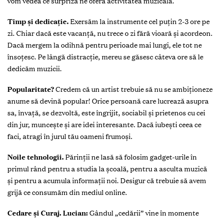
vom vedea ce surpriză ne oferă activitatea muzicală.
Timp și dedicație.
Exersăm la instrumente cel puțin 2-3 ore pe
zi. Chiar dacă este vacanță, nu trece o zi fără vioară și acordeon.
Dacă mergem la odihnă pentru perioade mai lungi, ele tot ne
însoțesc. Pe lângă distracție, mereu se găsesc câteva ore să le
dedicăm muzicii.
Popularitate?
Credem că un artist trebuie să nu se ambiționeze
anume să devină popular! Orice persoană care lucrează asupra
sa, învață, se dezvoltă, este îngrijit, sociabil și prietenos cu cei
din jur, muncește și are idei interesante. Dacă iubești ceea ce
faci, atragi în jurul tău oameni frumoși.
Noile tehnologii.
Părinții ne lasă să folosim gadget-urile în
primul rând pentru a studia la școală, pentru a asculta muzică
și pentru a acumula informații noi. Desigur că trebuie să avem
grijă ce consumăm din mediul online.
Cedare și Curaj.
Lucian:
Gândul „cedării” vine în momente