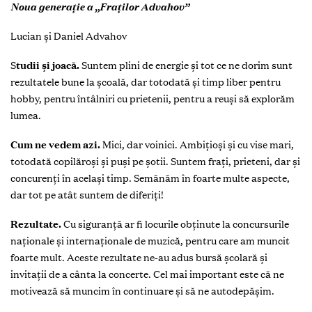
Noua generație a „Fraților Advahov”
Lucian și Daniel Advahov
S
tudii și joacă.
Suntem plini de energie și tot ce ne dorim sunt
rezultatele bune la școală, dar totodată și timp liber pentru
hobby, pentru întâlniri cu prietenii, pentru a reuși să explorăm
lumea.
Cum ne vedem azi.
Mici, dar voinici. Ambițioși și cu vise mari,
totodată copilăroși și puși pe șotii. Suntem frați, prieteni, dar și
concurenți în același timp. Semănăm în foarte multe aspecte,
dar tot pe atât suntem de diferiți!
Rezultate.
Cu siguranță ar fi locurile obținute la concursurile
naționale și internaționale de muzică, pentru care am muncit
foarte mult. Aceste rezultate ne-au adus bursă școlară și
invitații de a cânta la concerte. Cel mai important este că ne
motivează să muncim în continuare și să ne autodepășim.