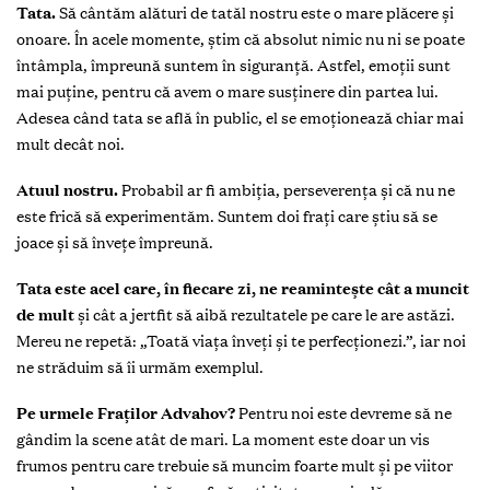
Tata.
Să cântăm alături de tatăl nostru este o mare plăcere și
onoare. În acele momente, știm că absolut nimic nu ni se poate
întâmpla, împreună suntem în siguranță. Astfel, emoții sunt
mai puține, pentru că avem o mare susținere din partea lui.
Adesea când tata se află în public, el se emoționează chiar mai
mult decât noi.
Atuul nostru.
Probabil ar fi ambiția, perseverența și că nu ne
este frică să experimentăm. Suntem doi frați care știu să se
joace și să învețe împreună.
Tata este acel care, în fiecare zi, ne reamintește cât a muncit
de mult
și cât a jertfit să aibă rezultatele pe care le are astăzi.
Mereu ne repetă: „Toată viața înveți și te perfecționezi.”, iar noi
ne străduim să îi urmăm exemplul.
Pe urmele Fraților Advahov?
Pentru noi este devreme să ne
gândim la scene atât de mari. La moment este doar un vis
frumos pentru care trebuie să muncim foarte mult și pe viitor