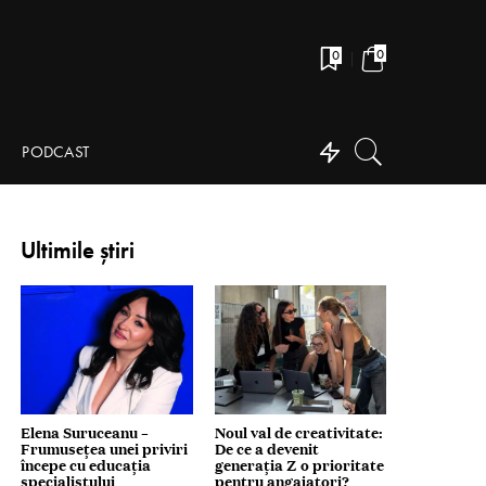
0
0
PODCAST
Ultimile știri
Elena Suruceanu –
Noul val de creativitate:
Frumusețea unei priviri
De ce a devenit
începe cu educația
generația Z o prioritate
specialistului
pentru angajatori?