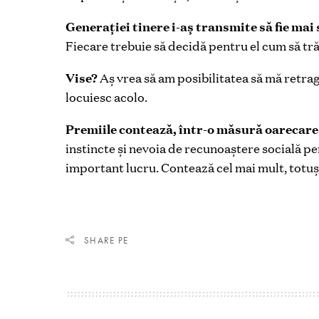
Generației tinere i-aș transmite să fie mai
Fiecare trebuie să decidă pentru el cum să tră
Vise?
Aș vrea să am posibilitatea să mă retra
locuiesc acolo.
Premiile contează, într-o măsură oarecare
instincte și nevoia de recunoaștere socială pers
important lucru. Contează cel mai mult, totuși
SHARE PE