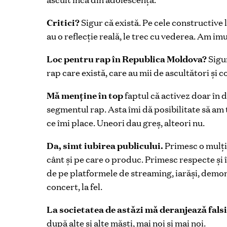
Critici?
Sigur că există. Pe cele constructive l
au o reflecție reală, le trec cu vederea. Am im
Loc pentru rap în Republica Moldova?
Sigu
rap care există, care au mii de ascultători și co
Mă menține în top
faptul că activez doar în 
segmentul rap. Asta îmi dă posibilitate să am 
ce îmi place. Uneori dau greș, alteori nu.
Da, simt iubirea publicului.
Primesc o mulți
cânt și pe care o produc. Primesc respecte și în
de pe platformele de streaming, iarăși, demo
concert, la fel.
La societatea de astăzi mă deranjează fals
după alte și alte măști, mai noi și mai noi.