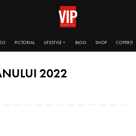
DEO
PICTORIAL
LIFESTYLE
BLOG
SHOP
COPERȚI
ANULUI 2022