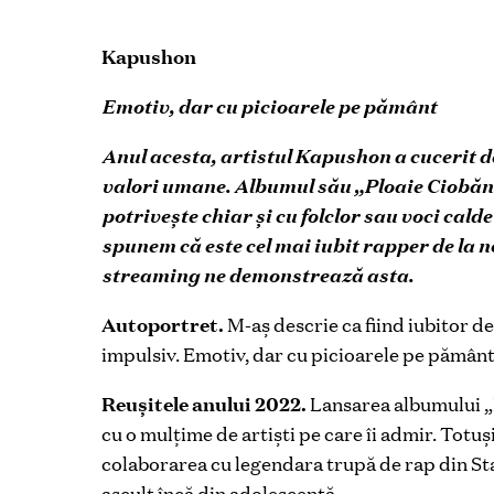
Kapushon
Emotiv, dar cu picioarele pe pământ
Anul acesta, artistul Kapushon a cucerit de
valori umane. Albumul său „Ploaie Ciobăne
potrivește chiar și cu folclor sau voci cald
spunem că este cel mai iubit rapper de la no
streaming ne demonstrează asta.
Autoportret.
M-aș descrie ca fiind iubitor de
impulsiv. Emotiv, dar cu picioarele pe pământ
Reușitele anului 2022.
Lansarea albumului „P
cu o mulțime de artiști pe care îi admir. Totu
colaborarea cu legendara trupă de rap din Sta
ascult încă din adolescență.