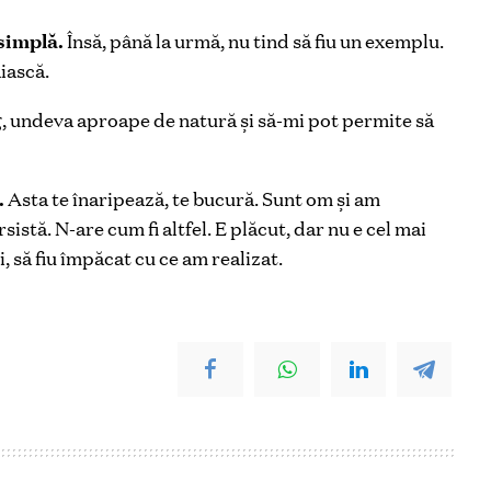
 simplă.
Însă, până la urmă, nu tind să fiu un exemplu.
iască.
g, undeva aproape de natură și să-mi pot permite să
.
Asta te înaripează, te bucură. Sunt om și am
istă. N-are cum fi altfel. E plăcut, dar nu e cel mai
, să fiu împăcat cu ce am realizat.