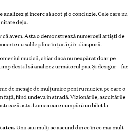
e analizez și încerc să scot și o concluzie. Cele care nu
unitate deja.
r că avem. Asta o demonstrează numeroșii artiști de
ncerte cu sălile pline în țară și în diasporă.
domeniul muzicii, chiar dacă nu neapărat doar pe
timp destul să analizez următorul pas. Și desigur – fac
me de mesaje de mulțumire pentru muzica pe care o
 față, fiind undeva în stradă. Vizionările, ascultările
nstrează asta. Lumea care cumpără un bilet la
itatea.
Unii sau mulți se ascund din ce în ce mai mult