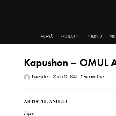
ACASĂ
PROIECT
INTERVIU
VI
Kapushon – OMUL 
Eugenia Ion
iulie 10, 2023
Timp citire 3 min
ARTISTUL ANULUI
Fişier