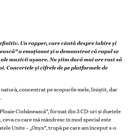
finitiv. Un rapper, care cântă despre iubire și
ască” a emoționat și a demonstrat că rapul se
e ale muzicii ușoare. Nu știm dacă mai are rost să
i. Concertele și cifrele de pe platformele de
 natură, concentrat pe scopurile mele, liniștit, dar
.
loaie Ciobănească”, format din 3 CD-uri și duetele
și, ceva cu care mă mândresc în mod special este
tele Unite – „Onyx”, trupă pe care am început s-o