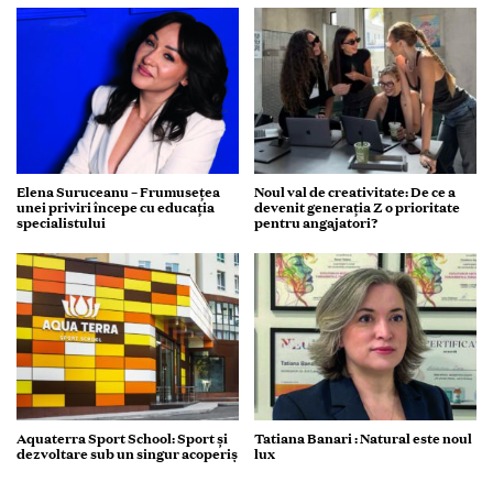
Elena Suruceanu – Frumusețea
Noul val de creativitate: De ce a
unei priviri începe cu educația
devenit generația Z o prioritate
specialistului
pentru angajatori?
Aquaterra Sport School: Sport și
Tatiana Banari : Natural este noul
dezvoltare sub un singur acoperiș
lux