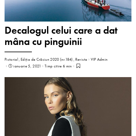
Decalogul celui care a dat
mâna cu pinguinii
Pictorial
Ediția de Crăciun 2020 (nr.184)
Revista
VIP Admin
ianuarie 5, 2021
Timp citire 6 min