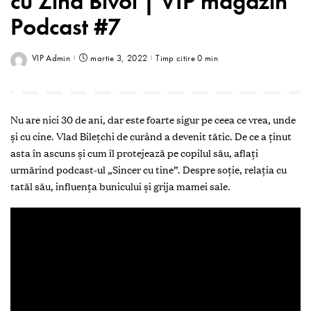
cu Zina Bivol | VIP magazin
Podcast #7
VIP Admin
martie 3, 2022
Timp citire 0 min
Nu are nici 30 de ani, dar este foarte sigur pe ceea ce vrea, unde
și cu cine. Vlad Bilețchi de curând a devenit tătic. De ce a ținut
asta în ascuns și cum îl protejează pe copilul său, aflați
urmărind podcast-ul „Sincer cu tine”. Despre soție, relația cu
tatăl său, influența bunicului și grija mamei sale.