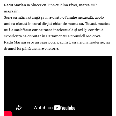
Radu Marian la Sincer cu Tine cu Zina Bivol, marca VIP
magazin.
Scrie cu mâna stângă și vine dintr-o familie muzicală, acolo
unde a cântat în corul dirijat chiar de mama sa. Totuși, muzica
nu i-a satisfăcut curiozitatea intelectuală și azi își continuă
experiența ca deputat în Parlamentul Republicii Moldova.
Radu Marian este un capricorn pacifist, cu viziuni moderne, iar
drumul lui până aici are o istorie.