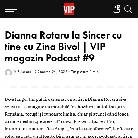
0
Dianna Rotaru la Sincer cu
tine cu Zina Bivol | VIP
magazin Podcast #9
VIP Admin
martie 24, 2022
Timp citire 1 min
De-a lungul timpului, carismatica artistă Dianna Rotaru şi-a
construit o imagine memorabilă în showbizul autohton și în
România, totuși își cunoaște limita, chiar și atunci când joacă
ca un Arlechin „pe creierul” cuiva. Prezentatoarea TV și
interpreta se autentifică drept „femeia transformer”, iar fiecare
rol al său este unul foarte bine asumat.În acest podcast, artista