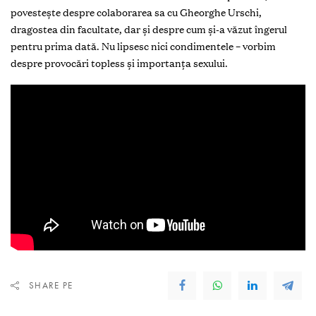
povestește despre colaborarea sa cu Gheorghe Urschi,
dragostea din facultate, dar și despre cum și-a văzut îngerul
pentru prima dată. Nu lipsesc nici condimentele – vorbim
despre provocări topless și importanța sexului.
SHARE PE