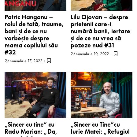
Patric Hanganu –
Lilu Ojovan – despre
rolul de tată, traume,
prietenii care-i
bani și de ce nu
numără banii, iertare
vorbește despre
și de ce nu vrea să
mama copilului său
pozeze nud #31
#32
noiembrie 10, 2022
noiembrie 17, 2022
„Sincer cu tine” cu
„Sincer cu Tine”cu
Radu Marian: „Da,
Iurie Matei: „Refugiul