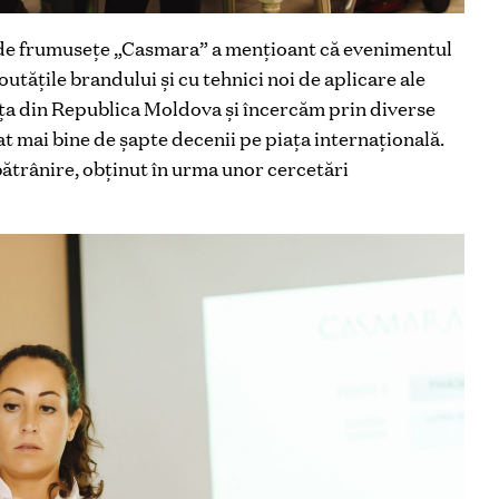
 de frumuseţe „Casmara” a menţioant că evenimentul
outăţile brandului şi cu tehnici noi de aplicare ale
aţa din Republica Moldova şi încercăm prin diverse
 mai bine de şapte decenii pe piaţa internaţională.
bătrânire, obţinut în urma unor cercetări