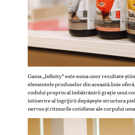
Gama „Infinity” este suma unor rezultate ştiin
elementele produselor din această linie oferă 
codului propriu al îmbătrânirii graţie unui con
întinerire al îngrijirii depăşeşte structura pi
nervos şi ritmurile cotidiene ale corpului uma