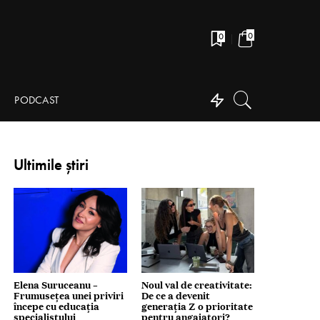
0
0
PODCAST
Ultimile știri
Elena Suruceanu –
Noul val de creativitate:
Frumusețea unei priviri
De ce a devenit
începe cu educația
generația Z o prioritate
specialistului
pentru angajatori?