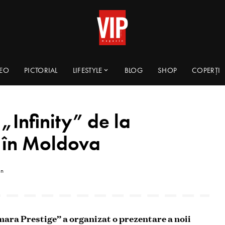
DEO
PICTORIAL
LIFESTYLE
BLOG
SHOP
COPERȚI
Infinity” de la
 în Moldova
in
ara Prestige” a organizat o prezentare a noii