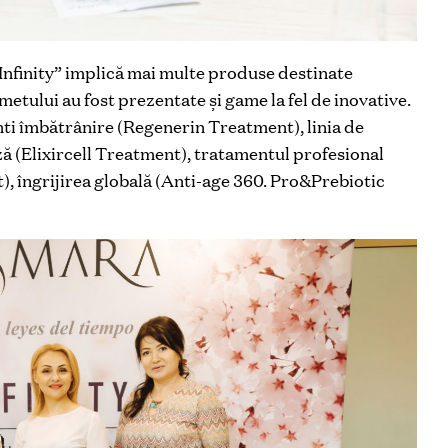
„Infinity” implică mai multe produse destinate
imetului au fost prezentate şi game la fel de inovative.
nti îmbătrânire (Regenerin Treatment), linia de
ă (Elixircell Treatment), tratamentul profesional
), îngrijirea globală (Anti-age 360. Pro&Prebiotic