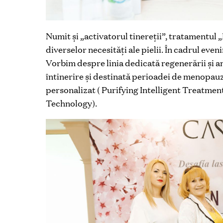
Numit şi „activatorul tinereţii”, tratamentul 
diverselor necesităţi ale pielii. În cadrul even
Vorbim despre linia dedicată regenerării şi a
întinerire şi destinată perioadei de menopauz
personalizat ( Purifying Intelligent Treatment
Technology).