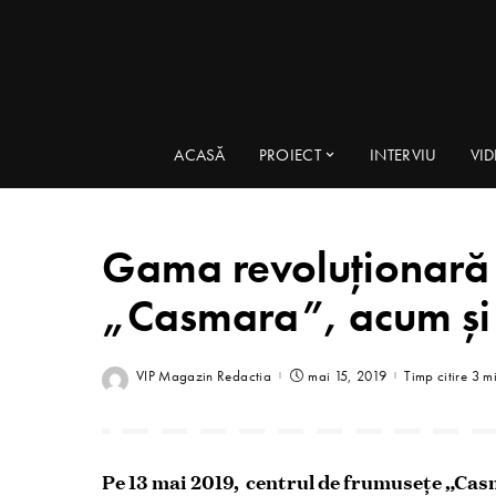
ACASĂ
PROIECT
INTERVIU
VI
Gama revoluţionară „
„Casmara”, acum şi
VIP Magazin Redactia
mai 15, 2019
Timp citire 3 m
Pe 13 mai 2019, centrul de frumuseţe „Casm