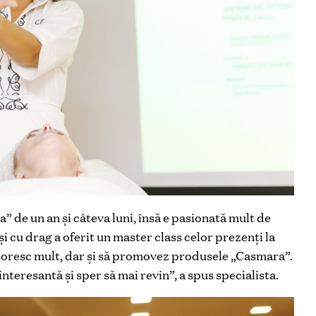
 de un an şi câteva luni, însă e pasionată mult de
şi cu drag a oferit un master class celor prezenţi la
toresc mult, dar şi să promovez produsele „Casmara”.
interesantă şi sper să mai revin”, a spus specialista.