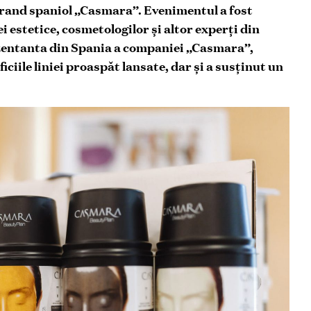
rand spaniol „Casmara”. Evenimentul a fost
i estetice, cosmetologilor şi altor experţi din
rezentanta din Spania a companiei „Casmara”,
ciile liniei proaspăt lansate, dar şi a susţinut un