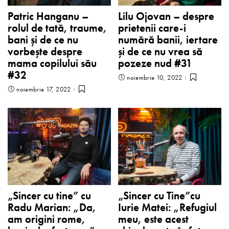
Patric Hanganu –
Lilu Ojovan – despre
rolul de tată, traume,
prietenii care-i
bani și de ce nu
numără banii, iertare
vorbește despre
și de ce nu vrea să
mama copilului său
pozeze nud #31
#32
noiembrie 10, 2022
noiembrie 17, 2022
„Sincer cu tine” cu
„Sincer cu Tine”cu
Radu Marian: „Da,
Iurie Matei: „Refugiul
am origini rome,
meu, este acest