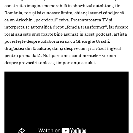
construit o imagine memorabilă în showbizul autohton și în
România, totuși își cunoaște limita, chiar și atunci când joacă
ca un Arlechin „pe creierul” cuiva. Prezentatoarea TV și
interpreta se autentifică drept „femeia transformer”, iar fiecare
rol al său este unul foarte bine asumat.În acest podcast, artista
povestește despre colaborarea sa cu Gheorghe Urschi,
dragostea din facultate, dar și despre cum și-a văzut îngerul
pentru prima dată. Nu lipsesc nici condimentele – vorbim
despre provocări topless și importanța sexului.