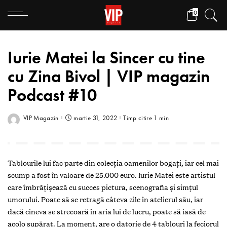
0
Iurie Matei la Sincer cu tine
cu Zina Bivol | VIP magazin
Podcast #10
VIP Magazin
martie 31, 2022
Timp citire 1 min
Tablourile lui fac parte din colecția oamenilor bogați, iar cel mai
scump a fost în valoare de 25.000 euro. Iurie Matei este artistul
care îmbrățișează cu succes pictura, scenografia și simțul
umorului. Poate să se retragă câteva zile în atelierul său, iar
dacă cineva se strecoară în aria lui de lucru, poate să iasă de
acolo supărat. La moment, are o datorie de 4 tablouri la feciorul