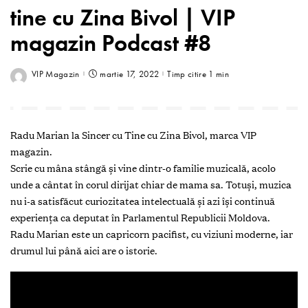
tine cu Zina Bivol | VIP
magazin Podcast #8
VIP Magazin
martie 17, 2022
Timp citire 1 min
Radu Marian la Sincer cu Tine cu Zina Bivol, marca VIP
magazin.
Scrie cu mâna stângă și vine dintr-o familie muzicală, acolo
unde a cântat în corul dirijat chiar de mama sa. Totuși, muzica
nu i-a satisfăcut curiozitatea intelectuală și azi își continuă
experiența ca deputat în Parlamentul Republicii Moldova.
Radu Marian este un capricorn pacifist, cu viziuni moderne, iar
drumul lui până aici are o istorie.