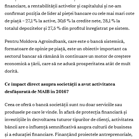
financiare, a rentabilităţii activelor şi capitalului şi ne-am
confirmat poziția de lider al pieţei bancare cu cele mai mari cote
de piață – 27,1 % la active, 30,6 % la credite nete, 28,1 % la
totalul depozitelor şi 27,5 % din profitul înregistrat pe sistem.
Pentru Moldova Agroindbank, care este o bancă sistemică,
formatoare de opinie pe piaţă, este un obiectiv important ca
sectorul bancar să rămână în continuare un motor de creştere
economică a ţării, care să ne aducă prosperitatea atât de mult
dorită.
Ce impact direct asupra societăţii a avut activitatea
desfăşurată de MAIB în 2016?
Ceea ce oferă o bancă societăţii sunt nu doar serviciile sau
produsele pe care le vinde. În afară de protecţia financiară şi
investiţiile în dezvoltarea tuturor tipurilor de clienţi, activitatea
băncii are o influenţă semnificativă asupra culturii de business
şi a educaţiei financiare. Finanţând proiectele antreprenoriale,