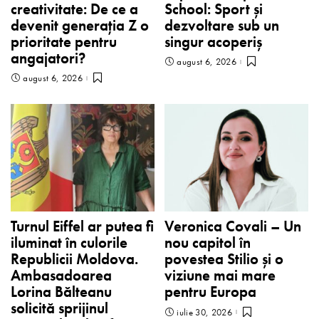
creativitate: De ce a
School: Sport și
devenit generația Z o
dezvoltare sub un
prioritate pentru
singur acoperiș
angajatori?
august 6, 2026
august 6, 2026
Turnul Eiffel ar putea fi
Veronica Covali – Un
iluminat în culorile
nou capitol în
Republicii Moldova.
povestea Stilio și o
Ambasadoarea
viziune mai mare
Lorina Bălteanu
pentru Europa
solicită sprijinul
iulie 30, 2026