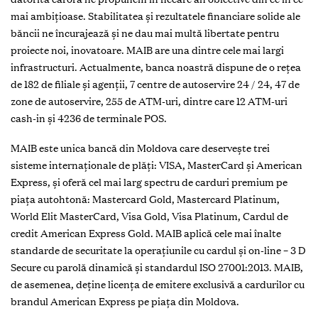
mai ambițioase. Stabilitatea şi rezultatele financiare solide ale
băncii ne încurajează şi ne dau mai multă libertate pentru
proiecte noi, inovatoare. MAIB are una dintre cele mai largi
infrastructuri. Actualmente, banca noastră dispune de o rețea
de 182 de filiale și agenții, 7 centre de autoservire 24 / 24, 47 de
zone de autoservire, 255 de ATM-uri, dintre care 12 ATM-uri
cash-in și 4236 de terminale POS.
MAIB este unica bancă din Moldova care deserveşte trei
sisteme internaţionale de plăţi: VISA, MasterCard şi American
Express, şi oferă cel mai larg spectru de carduri premium pe
piaţa autohtonă: Mastercard Gold, Mastercard Platinum,
World Elit MasterCard, Visa Gold, Visa Platinum, Cardul de
credit American Express Gold. MAIB aplică cele mai înalte
standarde de securitate la operațiunile cu cardul și on-line – 3 D
Secure cu parolă dinamică şi standardul ISO 27001:2013. MAIB,
de asemenea, deţine licenţa de emitere exclusivă a cardurilor cu
brandul American Express pe piaţa din Moldova.