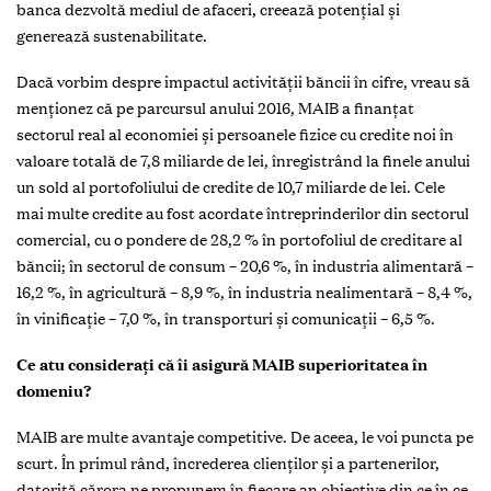
banca dezvoltă mediul de afaceri, creează potenţial şi
generează sustenabilitate.
Dacă vorbim despre impactul activităţii băncii în cifre, vreau să
menţionez că pe parcursul anului 2016, MAIB a finanţat
sectorul real al economiei şi persoanele fizice cu credite noi în
valoare totală de 7,8 miliarde de lei, înregistrând la finele anului
un sold al portofoliului de credite de 10,7 miliarde de lei. Cele
mai multe credite au fost acordate întreprinderilor din sectorul
comercial, cu o pondere de 28,2 % în portofoliul de creditare al
băncii; în sectorul de consum – 20,6 %, în industria alimentară –
16,2 %, în agricultură – 8,9 %, în industria nealimentară – 8,4 %,
în vinificaţie – 7,0 %, în transporturi şi comunicaţii – 6,5 %.
Ce atu consideraţi că îi asigură MAIB superioritatea în
domeniu?
MAIB are multe avantaje competitive. De aceea, le voi puncta pe
scurt. În primul rând, încrederea clienților şi a partenerilor,
datorită cărora ne propunem în fiecare an obiective din ce în ce