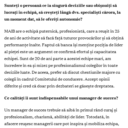
Sunteți o persoană ce ia singură deciziile sau obișnuiți să
lucrați în echipă, să creșteți lângă dvs. specialiști cărora, la
un moment dat, să le oferiți autonomie?
MAIB are o echipă puternică, profesionistă, care a reuşit în 25
de ani de activitate să facă faţă tuturor provocărilor şi să obţină
performanţe înalte. Faptul că banca îşi menţine poziţia de lider
al pieţei este un argument ce confirmă efortul şi capacitatea
echipei. Sunt de 20 de ani parte a acestei echipe mari, am
încredere în ea şi mizez pe profesionalismul colegilor în toate
deciziile luate. De aceea, prefer să discut chestiunile majore cu
colegii în cadrul Comitetului de conducere. Accept opinii
diferite şi cred că doar prin dezbateri se găseşte dreptatea.
Ce calităţi îi sunt indispensabile unui manager de succes?
Un manager de succes trebuie să aibă în primul rând curaj şi
profesionalism, charismă, abilităţi de lider. Totodată, în
afacere reuşesc managerii care pot inspira şi mobiliza echipa,