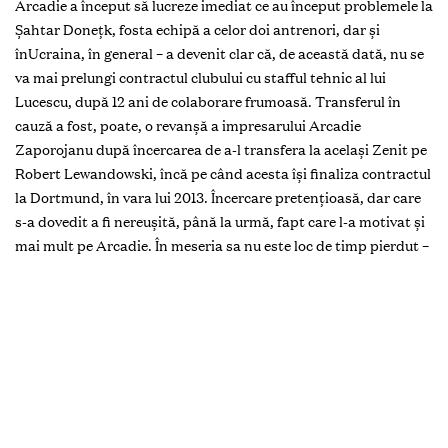
Arcadie a început să lucreze imediat ce au început problemele la
Şahtar Doneţk, fosta echipă a celor doi antrenori, dar şi
înUcraina, în general – a devenit clar că, de această dată, nu se
va mai prelungi contractul clubului cu stafful tehnic al lui
Lucescu, după 12 ani de colaborare frumoasă. Transferul în
cauză a fost, poate, o revanşă a impresarului Arcadie
Zaporojanu după încercarea de a-l transfera la acelaşi Zenit pe
Robert Lewandowski, încă pe când acesta îşi finaliza contractul
la Dortmund, în vara lui 2013. Încercare pretenţioasă, dar care
s-a dovedit a fi nereuşită, până la urmă, fapt care l-a motivat şi
mai mult pe Arcadie. În meseria sa nu este loc de timp pierdut –
eşecurile se digeră rapid şi se uită cu alt transfer de care trebuie
să te apuci – altfel te mănâncă rechinii. Alţii, mai mari, că şi
Arcadie Zaporojanu este un rechin afirmat în domeniul
respectiv, deşi el preferă să i se spună delfin, care ştie să
manevreze şi care, până la urmă, este considerat mamiferul cel
mai inteligent.