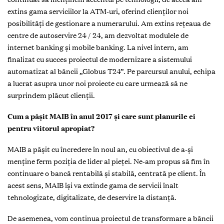
extins gama serviciilor la ATM-uri, oferind clienţilor noi
posibilităţi de gestionare a numerarului. Am extins reţeaua de
centre de autoservire 24 / 24, am dezvoltat modulele de
internet banking şi mobile banking. La nivel intern, am
finalizat cu succes proiectul de modernizare a sistemului
automatizat al băncii „Globus T24”. Pe parcursul anului, echipa
a lucrat asupra unor noi proiecte cu care urmează să ne
surprindem plăcut clienţii.
Cum a pășit MAIB în anul 2017 și care sunt planurile ei
pentru viitorul apropiat?
MAIB a păşit cu încredere în noul an, cu obiectivul de a-şi
menţine ferm poziţia de lider al pieţei. Ne-am propus să fim în
continuare o bancă rentabilă şi stabilă, centrată pe client. În
acest sens, MAIB îşi va extinde gama de servicii înalt
tehnologizate, digitalizate, de deservire la distanţă.
De asemenea, vom continua proiectul de transformare a băncii