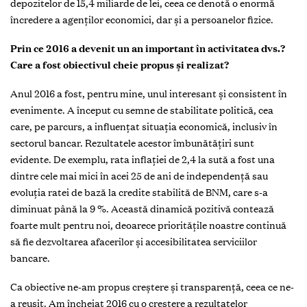
depozitelor de 15,4 miliarde de lei, ceea ce denotă o enormă
încredere a agenţilor economici, dar şi a persoanelor fizice.
P
rin ce 2016 a devenit un an important în activitatea dvs.?
Care a fost obiectivul cheie propus și realizat?
Anul 2016 a fost, pentru mine, unul interesant și consistent în
evenimente. A început cu semne de stabilitate politică, cea
care, pe parcurs, a influenţat situaţia economică, inclusiv în
sectorul bancar. Rezultatele acestor îmbunătăţiri sunt
evidente. De exemplu, rata inflației de 2,4 la sută a fost una
dintre cele mai mici în acei 25 de ani de independenţă sau
evoluția ratei de bază la credite stabilită de BNM, care s-a
diminuat până la 9 %. Această dinamică pozitivă contează
foarte mult pentru noi, deoarece priorităţile noastre continuă
să fie dezvoltarea afacerilor şi accesibilitatea serviciilor
bancare.
Ca obiective ne-am propus creştere şi transparenţă, ceea ce ne-
a reuşit. Am încheiat 2016 cu o creştere a rezultatelor