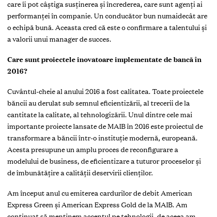
care îi pot câştiga susţinerea şi încrederea, care sunt agenţi ai
performanţei în companie. Un conducător bun numaidecât are
o echipă bună. Aceasta cred că este o confirmare a talentului şi
a valorii unui manager de succes.
Care sunt proiectele inovatoare implementate de bancă în
2016?
Cuvântul-cheie al anului 2016 a fost calitatea. Toate proiectele
băncii au derulat sub semnul eficientizării, al trecerii de la
cantitate la calitate, al tehnologizării. Unul dintre cele mai
importante proiecte lansate de MAIB în 2016 este proiectul de
transformare a băncii într-o instituţie modernă, europeană.
Acesta presupune un amplu proces de reconfigurare a
modelului de business, de eficientizare a tuturor proceselor şi
de îmbunătăţire a calităţii deservirii clienţilor.
Am început anul cu emiterea cardurilor de debit American
Express Green şi American Express Gold de la MAIB. Am
continuat să menţinem accentul pe tehnologii, de aceea am