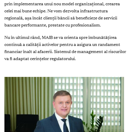
prin implementarea unui nou model organizaţional, crearea
celei mai bune echipe. Ne vom dezvolta infrastructura
regională, aşa încât clienţii băncii să beneficieze de servicii
bancare performante, prestate cu profesionalism.
Nu în ultimul rând, MAIB se va orienta spre îmbunătăţirea
continuă a calităţii activelor pentru a asigura un randament
financiar înalt al afacerii. Sistemul de management al riscurilor
va fi adaptat cerinţelor regulatorului.