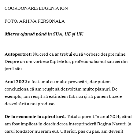
COORDONARE: EUGENIA ION
FOTO:
ARHIVA PERSONALĂ
Mierea ajunsă până în SUA, UE și UK
Autoportret:
Nu cred că ar trebui eu să vorbesc despre mine.
Despre un om vorbesc faptele lui, profesionalismul sau cei din
jurul său.
Anul 2022
a fost unul cu multe provocări, dar putem
concluziona că am reușit să dezvoltăm multe planuri. De
exemplu, am reușit să extindem fabrica și să punem bazele
dezvoltării a noi produse.
De la economie la apicultură.
Totul a pornit în anul 2014, când
am fost implicat în deschiderea întreprinderii Regina Naturii (a
cărui fondator nu eram eu). Ulterior, pas cu pas, am devenit