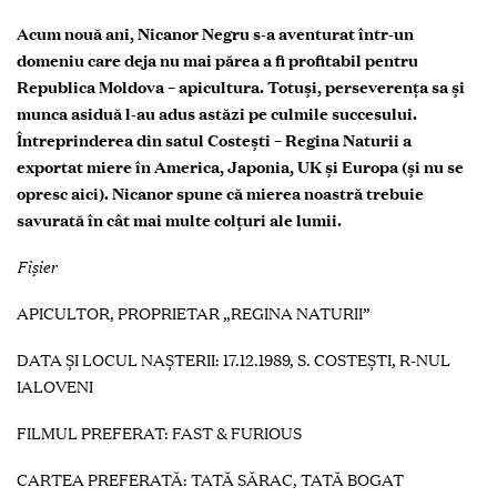
Acum nouă ani, Nicanor Negru s-a aventurat într-un
domeniu care deja nu mai părea a fi profitabil pentru
Republica Moldova – apicultura. Totuși, perseverența sa și
munca asiduă l-au adus astăzi pe culmile succesului.
Întreprinderea din satul Costești – Regina Naturii a
exportat miere în America, Japonia, UK și Europa (și nu se
opresc aici). Nicanor spune că mierea noastră trebuie
savurată în cât mai multe colțuri ale lumii.
Fişier
APICULTOR, PROPRIETAR „REGINA NATURII”
DATA ŞI LOCUL NAŞTERII: 17.12.1989, S. COSTEȘTI, R-NUL
IALOVENI
FILMUL PREFERAT: FAST & FURIOUS
CARTEA PREFERATĂ:
TATĂ SĂRAC, TATĂ BOGAT