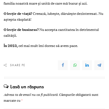
familia noastră mare și unită de care mă bucur și azi.
O lecție de viață?
Creează, iubește, dăruiește dezinteresat. Nu
aștepta răsplată!
O lecție de business?
Nu accepta cantitatea în detrimentul
calității.
În 2023,
cel mai mult îmi doresc să avem pace.
SHARE PE
Lasă un răspuns
Adresa ta de email nu va fi publicată.
Câmpurile obligatorii sunt
marcate cu
*