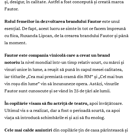
și, desigur, în calitate. Astfel a fost concepută și creată marca
Fautor.
Rolul femeilor în dezvoltarea brandului Fautor
este unul
esențial. De fapt, acest lucru se simte în tot ce facem împreună
cu fiica, Ruxanda Lipcan, de la crearea brandului Fautor și până
la moment.
Fautor este compania vinicolă care a creat un brand
notoriu
la nivel mondial într-un timp relativ scurt, cu mărci și
vinuri unice în lume, a reușit să pună în capul mesei calitatea,
iar titlurile „Cea mai premiată cramă din RM” și „Cel mai bun
vin roșu din lume” vin să încununeze opera. Astăzi, vinurile
Fautor sunt cunoscute și se vând în 25 de țări ale lumii.
În copilărie visam să fiu actriță de teatru,
apoi învățătoare.
Ultimul vis s-a realizat, dar a fost o perioadă scurtă, ca apoi
viața să introducă schimbările ei și azi să fiu enolog.
Cele mai calde amintiri
din copilărie țin de casa părintească și