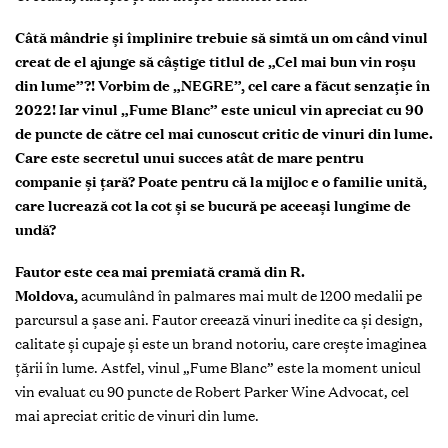
Câtă mândrie și împlinire trebuie să simtă un om când vinul
creat de el ajunge să câștige titlul de „Cel mai bun vin roșu
din lume”?! Vorbim de „NEGRE”, cel care a făcut senzație în
2022! Iar vinul „Fume Blanc” este unicul vin apreciat cu 90
de puncte de către cel mai cunoscut critic de vinuri din lume.
Care este secretul unui succes atât de mare pentru
companie și țară? Poate pentru că la mijloc e o familie unită,
care lucrează cot la cot și se bucură pe aceeași lungime de
undă?
Fautor este cea mai premiată cramă din R.
Moldova,
acumulând în palmares mai mult de 1200 medalii pe
parcursul a șase ani. Fautor creează vinuri inedite ca și design,
calitate și cupaje și este un brand notoriu, care crește imaginea
țării în lume. Astfel, vinul „Fume Blanc” este la moment unicul
vin evaluat cu 90 puncte de Robert Parker Wine Advocat, cel
mai apreciat critic de vinuri din lume.