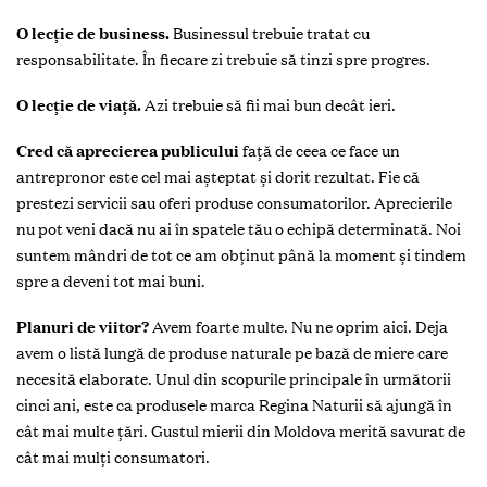
O lecție de business.
Businessul trebuie tratat cu
responsabilitate. În fiecare zi trebuie să tinzi spre progres.
O lecție de viață.
Azi trebuie să fii mai bun decât ieri.
Cred că aprecierea publicului
față de ceea ce face un
antrepronor este cel mai așteptat și dorit rezultat. Fie că
prestezi servicii sau oferi produse consumatorilor. Aprecierile
nu pot veni dacă nu ai în spatele tău o echipă determinată. Noi
suntem mândri de tot ce am obținut până la moment și tindem
spre a deveni tot mai buni.
Planuri de viitor?
Avem foarte multe. Nu ne oprim aici. Deja
avem o listă lungă de produse naturale pe bază de miere care
necesită elaborate. Unul din scopurile principale în următorii
cinci ani, este ca produsele marca Regina Naturii să ajungă în
cât mai multe țări. Gustul mierii din Moldova merită savurat de
cât mai mulți consumatori.