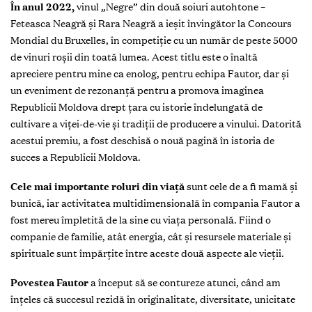
În anul 2022,
vinul „Negre” din două soiuri autohtone –
Feteasca Neagră și Rara Neagră a ieșit învingător la Concours
Mondial du Bruxelles, în competiție cu un număr de peste 5000
de vinuri roșii din toată lumea. Acest titlu este o înaltă
apreciere pentru mine ca enolog, pentru echipa Fautor, dar și
un eveniment de rezonanță pentru a promova imaginea
Republicii Moldova drept țara cu istorie îndelungată de
cultivare a viței-de-vie și tradiții de producere a vinului. Datorită
acestui premiu, a fost deschisă o nouă pagină în istoria de
succes a Republicii Moldova.
Cele mai importante roluri din viață
sunt cele de a fi mamă și
bunică, iar activitatea multidimensională în compania Fautor a
fost mereu împletită de la sine cu viața personală. Fiind o
companie de familie, atât energia, cât și resursele materiale și
spirituale sunt împărțite între aceste două aspecte ale vieții.
Povestea Fautor
a început să se contureze atunci, când am
înțeles că succesul rezidă în originalitate, diversitate, unicitate