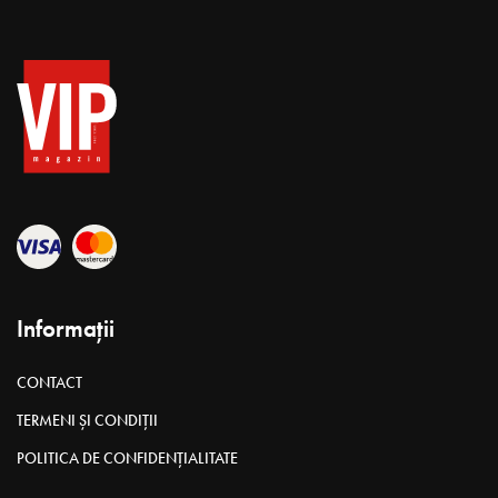
ANULUI 2022
Eugenia Ion
mai 19, 2023
Timp citire 5 min
HEALTH & BEAUTY
A creat un adevărat imperiu al frumuseții – începând cu
produsele și aparatele pe care le distribuie Rofilena și
terminând cu școala de beauty, suplimentele alimentare și
sediul de poveste în care s-au mutat recent. Pentru oricine
vrea să înceapă o afacere, mare sau mică, în sfera beauty,
Elena și echipa sa au o soluție, pornind de la creme și
încununând cu aparate de zeci de mii de euro.
Fişier