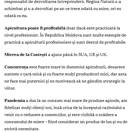
responsabil de dezvoltarea întreprinderii. Regina Naturii s-a
schimbat și s-a dezvoltat pe an ce trece odată cu mine, ori eu
odată cu ea.
Apicultura poate fi profitabilă
doar dacă este practicată la
nivel profesionist. În Republica Moldova sunt multe exemple de
practică a apiculturii profesioniste și sunt destul de profitabile.
Mierea de la Costești
a ajuns până în SUA, UE și UK.
Concurența
este foarte mare în domeniul apiculturii, deoarece
suntem o țară mică și cu foarte mulți producători mici, dar asta
ne face mai puternici și ne motivează să ne gândim strategic la
viitor.
Pandemia
a dus la un consum mai mare de produse apicole, am
fidelizat mulți clienți noi, însă criza de la începutul razboiului a
venit cu o reducere a comenzilor, și este vizibilă o scădere a
consumului de miere – fiind considerat un produs de lux și nu de
strictă necesitate.