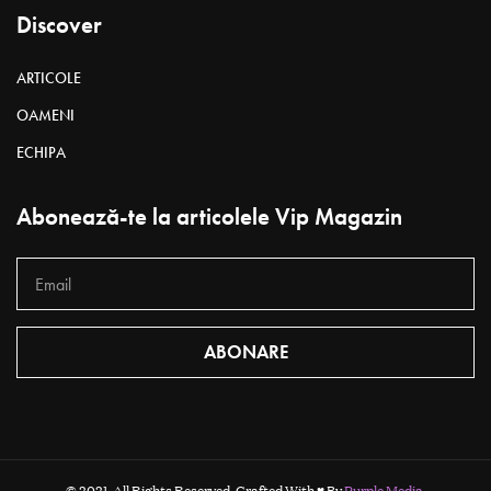
FONDATOR ROFILENA
DATA ȘI LOCUL NAȘTERII: 18.09.1981, S. VORNICENI, R-NUL
STRĂȘENI
STUDII: FACULTATEA DE DREPT, USM
CARTEA PREFERATĂ: „REVOLTA LUI ATLAS” DE AYN
RAND
COORDONARE: RODICA CIORĂNICĂ
FOTO:
ELISABETH CUJBA-ZHILTSOVA
Demers către perfecțiune
Elena Triboi
Autoportret.
Tun de putere, contabil-magician, consultant de
vânzări, diplomată, păstrătoare de secrete, judecătoare corectă