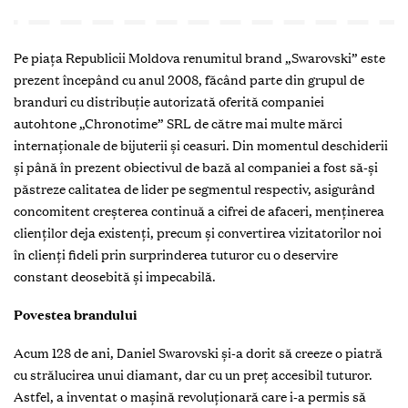
P
e pia
ț
a Republicii Moldova renumitul brand
„
Swarovski” este
prezent începând cu anul 2008, făcând parte din grupul de
branduri cu distribuţie autorizată oferită companiei
autohtone
„
Chronotime” SRL de către mai multe mărci
internaționale de bijuterii
ș
i ceasuri. Din momentul deschiderii
și până în prezent obiectivul de bază al companiei a fost să-şi
păstreze calitatea de lider pe segmentul respectiv, asigurând
concomitent creșterea continuă a cifrei de afaceri, menținerea
clienților deja existenți, precum
ș
i convertirea vizitatorilor noi
în clienți fideli prin surprinderea tuturor cu o deservire
constant deosebită și impecabilă.
Povestea brandului
Acum 128 de ani, Daniel Swarovski şi-a dorit să creeze o piatră
cu strălucirea unui diamant, dar cu un preţ accesibil tuturor.
Astfel, a inventat o mașină revoluționară care i-a permis să