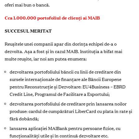
oferi mai bun o bancă.
Cca 1.000.000 portofoliul de clienţi ai MAIB
SUCCESUL MERITAT
Reușitele unei companii apar din dorința echipei de-a o
dezvolta. Așa a fost și în cazul MAIB. Instituția a bifat mai
multe reușite, iar noi am putea enumera:
dezvoltarea portofoliului băncii cu linii de creditare din
sursele internaţionale de finanţare ale Băncii Europene
pentru Reconstrucţie şi Dezvoltare: EU4Business – EBRD
Credit Line, Programul de Facilitare a Exportului;
dezvoltarea portofoliului de creditare prin lansarea noilor
produse: cardul de cumpărături LiberCard cu plata în rate şi
fără dobândă;
lansarea aplicaţiei MAIBank pentru persoane fizice, cu
funcționalități utile şi în continuă dezvoltare etc.