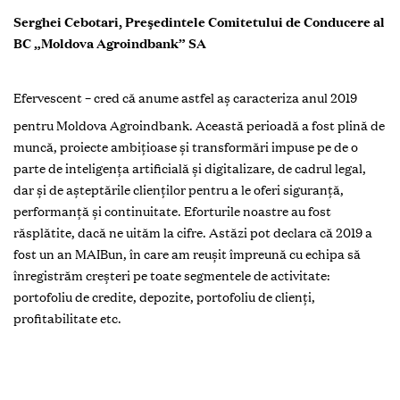
Serghei Cebotari,
Preşedintele Comitetului de Conducere al
BC „Moldova Agroindbank” SA
Efervescent – cred că anume astfel aş caracteriza anul 2019
pentru Moldova Agroindbank. Această perioadă a fost plină de
muncă, proiecte ambiţioase şi transformări impuse pe de o
parte de inteligenţa artificială şi digitalizare, de cadrul legal,
dar şi de aşteptările clienţilor pentru a le oferi siguranţă,
performanţă şi continuitate. Eforturile noastre au fost
răsplătite, dacă ne uităm la cifre. Astăzi pot declara că 2019 a
fost un an MAIBun, în care am reuşit împreună cu echipa să
înregistrăm creşteri pe toate segmentele de activitate:
portofoliu de credite, depozite, portofoliu de clienţi,
profitabilitate etc.