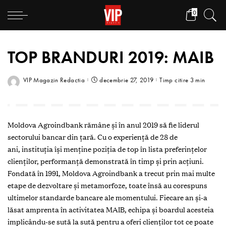
0
TOP BRANDURI 2019: MAIB
VIP Magazin Redactia
decembrie 27, 2019
Timp citire 3 min
M
oldova
Agroindbank rămâne și în anul 2019 să fie liderul
sectorului bancar din țară. Cu o experiență de 28 de
ani,
instituția își menține poziția de top în lista preferințelor
clienților, performanță demonstrată în timp și prin acțiuni.
Fondată în 1991, Moldova Agroindbank
a
trecut prin mai multe
etape de dezvoltare și metamorfoze, toate însă au corespuns
ultimelor standarde bancare ale momentului. Fiecare an și-a
lăsat amprenta în activitatea MAIB, echipa și boardul acesteia
implicându-se sută la sută pentru a oferi clienților tot ce poate