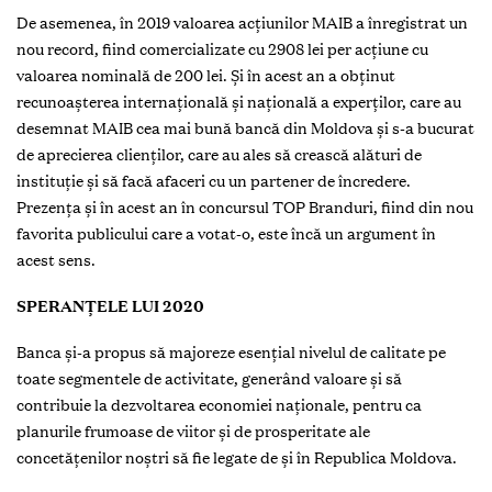
De asemenea, în 2019 valoarea acțiunilor MAIB a înregistrat un
nou record, fiind comercializate cu 2908 lei per acţiune cu
valoarea nominală de 200 lei. Și în acest an a obţinut
recunoaşterea internaţională şi naţională a experţilor, care au
desemnat MAIB cea mai bună bancă din Moldova şi s-a bucurat
de aprecierea clienţilor, care au ales să crească alături de
instituție şi să facă afaceri cu un partener de încredere.
Prezența și în acest an în concursul TOP Branduri, fiind din nou
favorita publicului care a votat-o, este încă un argument în
acest sens.
SPERANȚELE LUI 2020
Banca și-a propus să majoreze esențial nivelul de calitate pe
toate segmentele de activitate, generând valoare şi să
contribuie la dezvoltarea economiei naționale, pentru ca
planurile frumoase de viitor şi de prosperitate ale
concetățenilor noștri să fie legate de şi în Republica Moldova.