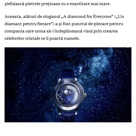
șlefuiască pietrele prețioase cu o exactitate mai mare.
Aceasta, alături de sloganul „A diamond for Everyone” („Un
diamant pentru fiecare”) a şi fost punctul de plecare pentru
compania care urma să-i îndeplinească visul prin crearea
celebrelor cristale ce îi poartă numele.