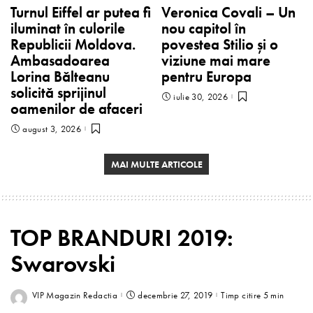
Turnul Eiffel ar putea fi
Veronica Covali – Un
iluminat în culorile
nou capitol în
Republicii Moldova.
povestea Stilio și o
Ambasadoarea
viziune mai mare
Lorina Bălteanu
pentru Europa
solicită sprijinul
iulie 30, 2026
oamenilor de afaceri
august 3, 2026
MAI MULTE ARTICOLE
TOP BRANDURI 2019:
Swarovski
VIP Magazin Redactia
decembrie 27, 2019
Timp citire 5 min