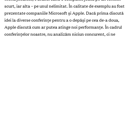
scurt, iar alta – pe unul nelimitat. În calitate de exemplu au fost
prezentate companiile Microsoft și Apple. Dacă prima discută
idei la diverse conferințe pentru a o depăși pe cea de-a doua,
Apple discută cum ar putea atinge noi performanțe. În cadrul
conferințelor noastre, nu analizăm niciun concurent, ci ne
concentrăm pe noile succese ale brandului la care muncim. Vă
puteți imagina că mai mult de jumătate de secol Mary Kay® are
performanțe superbe și acestea continuă?! E un rezultat
notoriu.