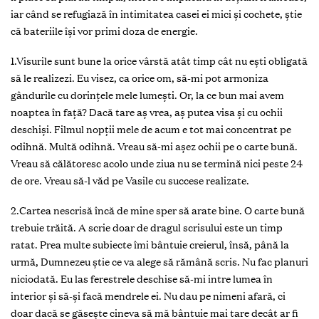
iar când se refugiază în intimitatea casei ei mici şi cochete, ştie
că bateriile îşi vor primi doza de energie.
1.Visurile sunt bune la orice vârstă atât timp cât nu ești obligată
să le realizezi. Eu visez, ca orice om, să-mi pot armoniza
gândurile cu dorințele mele lumești. Or, la ce bun mai avem
noaptea în față? Dacă tare aş vrea, aș putea visa și cu ochii
deschiși. Filmul nopții mele de acum e tot mai concentrat pe
odihnă. Multă odihnă. Vreau să-mi așez ochii pe o carte bună.
Vreau să călătoresc acolo unde ziua nu se termină nici peste 24
de ore. Vreau să-l văd pe Vasile cu succese realizate.
2.Cartea nescrisă încă de mine sper să arate bine. O carte bună
trebuie trăită. A scrie doar de dragul scrisului este un timp
ratat. Prea multe subiecte îmi bântuie creierul, însă, până la
urmă, Dumnezeu știe ce va alege să rămână scris. Nu fac planuri
niciodată. Eu las ferestrele deschise să-mi intre lumea în
interior și să-și facă mendrele ei. Nu dau pe nimeni afară, ci
doar dacă se găsește cineva să mă bântuie mai tare decât ar fi