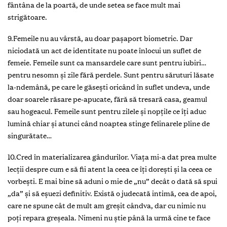
fântâna de la poartă, de unde setea se face mult mai
strigătoare.
9.Femeile nu au vârstă, au doar pașaport biometric. Dar
niciodată un act de identitate nu poate înlocui un suflet de
femeie. Femeile sunt ca mansardele care sunt pentru iubiri…
pentru nesomn și zile fără perdele. Sunt pentru săruturi lăsate
la-ndemână, pe care le găsești oricând în suflet undeva, unde
doar soarele răsare pe-apucate, fără să tresară casa, geamul
sau hogeacul. Femeile sunt pentru zilele și nopțile ce îți aduc
lumină chiar și atunci când noaptea stinge felinarele pline de
singurătate…
10.Cred în materializarea gândurilor. Viața mi-a dat prea multe
lecții despre cum e să fii atent la ceea ce îți dorești și la ceea ce
vorbești. E mai bine să aduni o mie de „nu” decât o dată să spui
„da” și să eșuezi definitiv. Există o judecată intimă, cea de apoi,
care ne spune cât de mult am greșit cândva, dar cu nimic nu
poți repara greșeala. Nimeni nu știe până la urmă cine te face