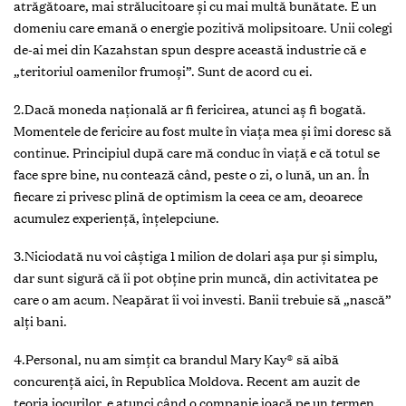
atrăgătoare, mai strălucitoare și cu mai multă bunătate. E un
domeniu care emană o energie pozitivă molipsitoare. Unii colegi
de-ai mei din Kazahstan spun despre această industrie că e
„teritoriul oamenilor frumoși”. Sunt de acord cu ei.
2.Dacă moneda națională ar fi fericirea, atunci aș fi bogată.
Momentele de fericire au fost multe în viața mea și îmi doresc să
continue. Principiul după care mă conduc în viață e că totul se
face spre bine, nu contează când, peste o zi, o lună, un an. În
fiecare zi privesc plină de optimism la ceea ce am, deoarece
acumulez experiență, înțelepciune.
3.Niciodată nu voi câștiga 1 milion de dolari așa pur și simplu,
dar sunt sigură că îi pot obține prin muncă, din activitatea pe
care o am acum. Neapărat îi voi investi. Banii trebuie să „nască”
alți bani.
4.Personal, nu am simțit ca brandul Mary Kay® să aibă
concurență aici, în Republica Moldova. Recent am auzit de
teoria jocurilor, e atunci când o companie joacă pe un termen