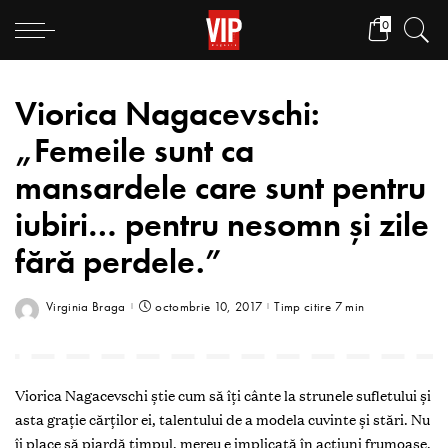
0
Viorica Nagacevschi:
„Femeile sunt ca
mansardele care sunt pentru
iubiri… pentru nesomn și zile
fără perdele.”
Virginia Braga
octombrie 10, 2017
Timp citire 7 min
Viorica Nagacevschi ştie cum să îţi cânte la strunele sufletului şi
asta graţie cărţilor ei, talentului de a modela cuvinte şi stări. Nu
îi place să piardă timpul, mereu e implicată în acţiuni frumoase,