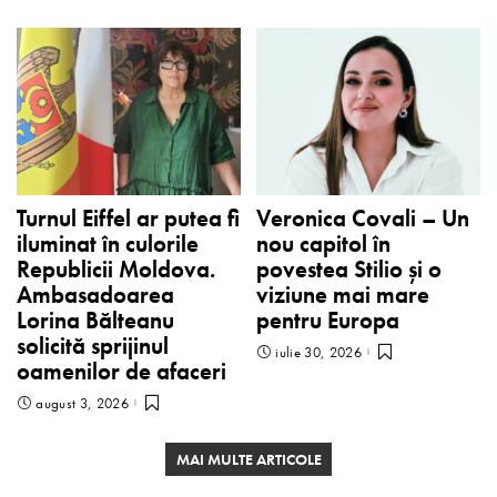
Turnul Eiffel ar putea fi
Veronica Covali – Un
iluminat în culorile
nou capitol în
Republicii Moldova.
povestea Stilio și o
Ambasadoarea
viziune mai mare
Lorina Bălteanu
pentru Europa
solicită sprijinul
iulie 30, 2026
oamenilor de afaceri
august 3, 2026
MAI MULTE ARTICOLE