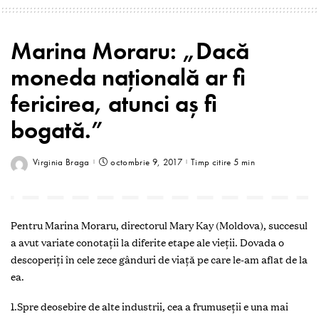
Marina Moraru: „Dacă
moneda națională ar fi
fericirea, atunci aș fi
bogată.”
Virginia Braga
octombrie 9, 2017
Timp citire 5 min
Pentru Marina Moraru, directorul Mary Kay (Moldova), succesul
a avut variate conotații la diferite etape ale vieții. Dovada o
descoperiţi în cele zece gânduri de viaţă pe care le-am aflat de la
ea.
1.Spre deosebire de alte industrii, cea a frumuseții e una mai