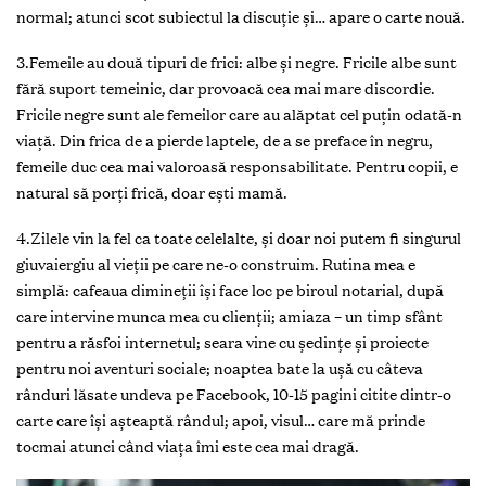
normal; atunci scot subiectul la discuție și… apare o carte nouă.
3.Femeile au două tipuri de frici: albe și negre. Fricile albe sunt
fără suport temeinic, dar provoacă cea mai mare discordie.
Fricile negre sunt ale femeilor care au alăptat cel puțin odată-n
viață. Din frica de a pierde laptele, de a se preface în negru,
femeile duc cea mai valoroasă responsabilitate. Pentru copii, e
natural să porți frică, doar ești mamă.
4.Zilele vin la fel ca toate celelalte, și doar noi putem fi singurul
giuvaiergiu al vieții pe care ne-o construim. Rutina mea e
simplă: cafeaua dimineții își face loc pe biroul notarial, după
care intervine munca mea cu clienții; amiaza – un timp sfânt
pentru a răsfoi internetul; seara vine cu ședințe și proiecte
pentru noi aventuri sociale; noaptea bate la ușă cu câteva
rânduri lăsate undeva pe Facebook, 10-15 pagini citite dintr-o
carte care își așteaptă rândul; apoi, visul… care mă prinde
tocmai atunci când viața îmi este cea mai dragă.