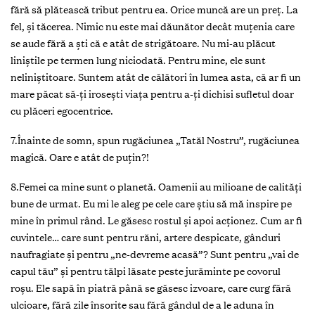
fără să plătească tribut pentru ea. Orice muncă are un preț. La
fel, și tăcerea. Nimic nu este mai dăunător decât muțenia care
se aude fără a ști că e atât de strigătoare. Nu mi-au plăcut
liniștile pe termen lung niciodată. Pentru mine, ele sunt
neliniștitoare. Suntem atât de călători în lumea asta, că ar fi un
mare păcat să-ți irosești viața pentru a-ți dichisi sufletul doar
cu plăceri egocentrice.
7.Înainte de somn, spun rugăciunea „Tatăl Nostru”, rugăciunea
magică. Oare e atât de puțin?!
8.Femei ca mine sunt o planetă. Oamenii au milioane de calități
bune de urmat. Eu mi le aleg pe cele care știu să mă inspire pe
mine în primul rând. Le găsesc rostul și apoi acționez. Cum ar fi
cuvintele… care sunt pentru răni, artere despicate, gânduri
naufragiate și pentru „ne-devreme acasă”? Sunt pentru „vai de
capul tău” și pentru tălpi lăsate peste jurăminte pe covorul
roșu. Ele sapă în piatră până se găsesc izvoare, care curg fără
ulcioare, fără zile însorite sau fără gândul de a le aduna în