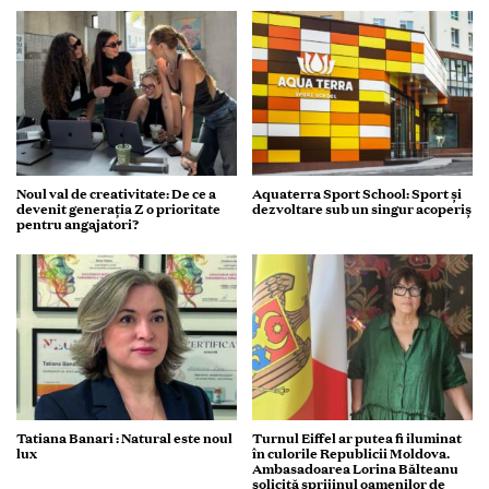
Noul val de creativitate: De ce a
Aquaterra Sport School: Sport și
devenit generația Z o prioritate
dezvoltare sub un singur acoperiș
pentru angajatori?
Tatiana Banari : Natural este noul
Turnul Eiffel ar putea fi iluminat
lux
în culorile Republicii Moldova.
Ambasadoarea Lorina Bălteanu
solicită sprijinul oamenilor de