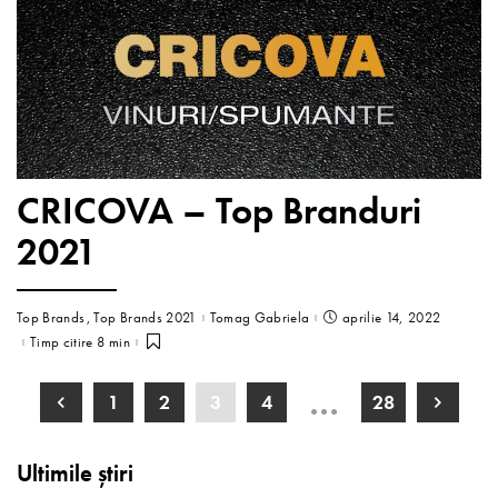
CRICOVA – Top Branduri
2021
Top Brands
Top Brands 2021
Tomag Gabriela
aprilie 14, 2022
Timp citire 8 min
…
1
2
3
4
28
Ultimile știri