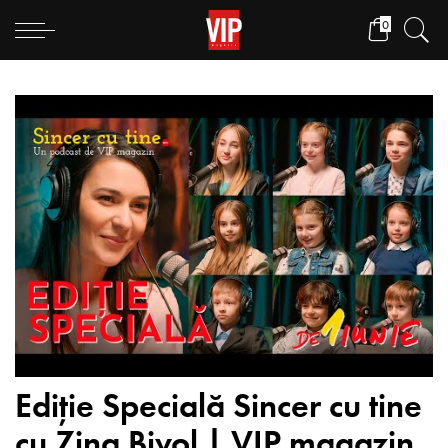
0
Ediție Specială Sincer cu tine
cu Zina Bivol | VIP magazin