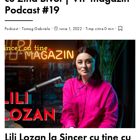
Podcast #19
Podcast
Tomag Gabriela
iunie 1, 2022
Timp citire 0 min
Lili Lozan la Sincer cu tine cu