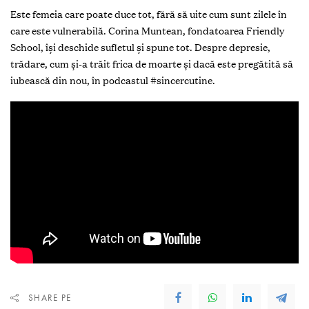
Este femeia care poate duce tot, fără să uite cum sunt zilele în
care este vulnerabilă. Corina Muntean, fondatoarea Friendly
School, își deschide sufletul și spune tot. Despre depresie,
trădare, cum și-a trăit frica de moarte și dacă este pregătită să
iubească din nou, în podcastul #sincercutine.
SHARE PE