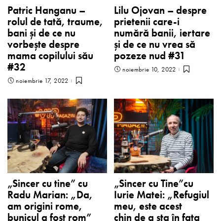
Patric Hanganu –
Lilu Ojovan – despre
rolul de tată, traume,
prietenii care-i
bani și de ce nu
numără banii, iertare
vorbește despre
și de ce nu vrea să
mama copilului său
pozeze nud #31
#32
noiembrie 10, 2022
noiembrie 17, 2022
„Sincer cu tine” cu
„Sincer cu Tine”cu
Radu Marian: „Da,
Iurie Matei: „Refugiul
am origini rome,
meu, este acest
bunicul a fost rom”
chin de a sta în faţa