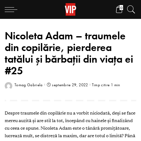
0
Nicoleta Adam – traumele
din copilărie, pierderea
tatălui și bărbații din viața ei
#25
Tomag Gabriela
septembrie 29, 2022
Timp citire 1 min
Despre traumele din copilărie nu a vorbit niciodată, deși se face
mereu auzită și are stil la tot, începând cu hainele și finalizând
cu ceea ce spune. Nicoleta Adam este o tânără promițătoare,
lucrează mult, se distreză la maxim, dar are totul o limită? Până