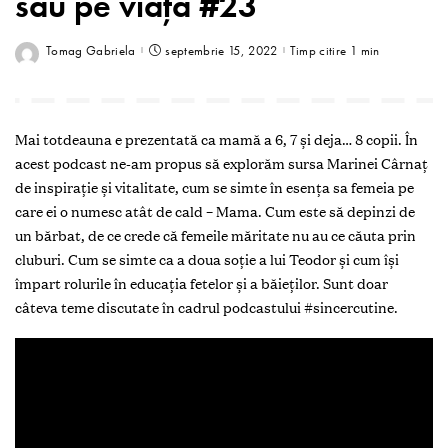
său pe viață #23
Tomag Gabriela
septembrie 15, 2022
Timp citire 1 min
Mai totdeauna e prezentată ca mamă a 6, 7 și deja… 8 copii. În
acest podcast ne-am propus să explorăm sursa Marinei Cârnaț
de inspirație și vitalitate, cum se simte în esența sa femeia pe
care ei o numesc atât de cald – Mama. Cum este să depinzi de
un bărbat, de ce crede că femeile măritate nu au ce căuta prin
cluburi. Cum se simte ca a doua soție a lui Teodor și cum își
împart rolurile în educația fetelor și a băieților. Sunt doar
câteva teme discutate în cadrul podcastului #sincercutine.