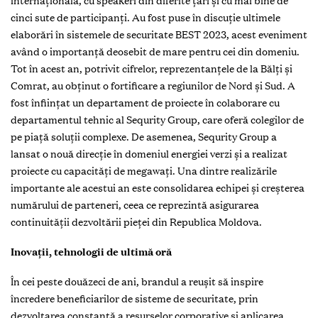
internațională, cu speakeri din diferite țări și cu mai bine de
cinci sute de participanți. Au fost puse în discuție ultimele
elaborări în sistemele de securitate BEST 2023, acest eveniment
având o importanță deosebit de mare pentru cei din domeniu.
Tot în acest an, potrivit cifrelor, reprezentanțele de la Bălți și
Comrat, au obținut o fortificare a regiunilor de Nord și Sud. A
fost înființat un departament de proiecte în colaborare cu
departamentul tehnic al Sequrity Group, care oferă colegilor de
pe piață soluții complexe. De asemenea, Sequrity Group a
lansat o nouă direcție în domeniul energiei verzi și a realizat
proiecte cu capacități de megawați. Una dintre realizările
importante ale acestui an este consolidarea echipei și creșterea
numărului de parteneri, ceea ce reprezintă asigurarea
continuității dezvoltării pieței din Republica Moldova.
Inovații, tehnologii de ultimă oră
În cei peste douăzeci de ani, brandul a reușit să inspire
încredere beneficiarilor de sisteme de securitate, prin
dezvoltarea constantă a resurselor corporative și aplicarea