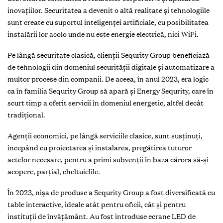
inovațiilor. Securitatea a devenit o altă realitate și tehnologiile
sunt create cu suportul inteligenței artificiale, cu posibilitatea
instalării lor acolo unde nu este energie electrică, nici WiFi.
Pe lângă securitate clasică, clienții Sequrity Group beneficiază
de tehnologii din domeniul securității digitale și automatizare a
multor procese din companii. De aceea, în anul 2023, era logic
ca în familia Sequrity Group să apară și Energy Sequrity, care în
scurt timp a oferit servicii în domeniul energetic, altfel decât
tradițional.
Agenții economici, pe lângă serviciile clasice, sunt susținuți,
începând cu proiectarea și instalarea, pregătirea tuturor
actelor necesare, pentru a primi subvenții în baza cărora să-și
acopere, parțial, cheltuielile.
În 2023, nișa de produse a Sequrity Group a fost diversificată cu
table interactive, ideale atât pentru oficii, cât și pentru
instituții de învățământ. Au fost introduse ecrane LED de