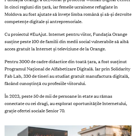
în cinci regiuni din țară, iar femeile ucrainene refugiate în
Moldova au fost ajutate să învețe limba română și să-și dezvolte
competențe digitale și antreprenoriale.
Cu proiectul #EuAjut. Internet pentru viitor, Fundația Orange
susţine peste 100 de familii din medii social vulnerabile să aibă
acces gratuit la Internet și televiziune de la Orange.
Pentru 3000 de cadre didactice din toată țara, a fost susținut
Programul Național de Alfabetizare Digitală. Iar prin Solidarity
Fab Lab, 330 de tineri au studiat gratuit manufactura digitală,
făcând cunoștință cu profesiile viitorului.
În 2023, peste 50 de mii de persoane în etate au rămas
conectate cu cei dragi, au explorat oportunităţile Internetului,
graţie ofertei sociale Senior 70.