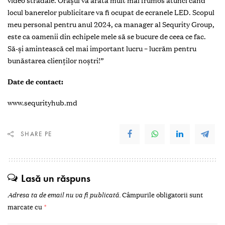
video stradale. Orașul va arăta mult mai frumos atunci când
locul banerelor publicitare va fi ocupat de ecranele LED. Scopul
meu personal pentru anul 2024, ca manager al Sequrity Group,
este ca oamenii din echipele mele să se bucure de ceea ce fac.
Să-și amintească cel mai important lucru – lucrăm pentru
bunăstarea clienților noștri!”
Date de contact:
www.sequrityhub.md
SHARE PE
Lasă un răspuns
Adresa ta de email nu va fi publicată.
Câmpurile obligatorii sunt
marcate cu
*