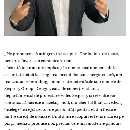
,,Ne propunem să atingem trei scopuri. Dar înainte de toate,
pentru a favoriza o comunicare mai
eficientă între actorii implicați în numeroase domenii, de la
securitate până la stingerea incendiilor sau energie solară, am
realizat un rebranding, unind toate activitățile sub numele de
Sequrity Group. Desigur, casa de comerț Victiana,
departamentul de proiectare Video Sequrity și celelalte vor
continua să lucreze în același mod, dar clientul final va vedea și
înțelege întregul sector de posibilități pentru el, din fiecare
dintre direcțiile noastre. Unul dintre scopuri este furnizarea pe
piața media a produse noi, precum cele mai moderne panouri