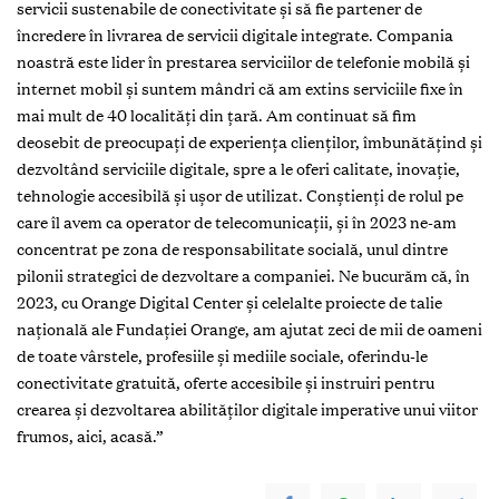
servicii sustenabile de conectivitate și să fie partener de
încredere în livrarea de servicii digitale integrate. Compania
noastră este lider în prestarea serviciilor de telefonie mobilă și
internet mobil și suntem mândri că am extins serviciile fixe în
mai mult de 40 localități din țară. Am continuat să fim
deosebit de preocupați de experiența clienților, îmbunătățind și
dezvoltând serviciile digitale, spre a le oferi calitate, inovație,
tehnologie accesibilă și ușor de utilizat. Conștienți de rolul pe
care îl avem ca operator de telecomunicații, și în 2023 ne-am
concentrat pe zona de responsabilitate socială, unul dintre
pilonii strategici de dezvoltare a companiei. Ne bucurăm că, în
2023, cu Orange Digital Center și celelalte proiecte de talie
naţională ale Fundaţiei Orange, am ajutat zeci de mii de oameni
de toate vârstele, profesiile şi mediile sociale, oferindu-le
conectivitate gratuită, oferte accesibile şi instruiri pentru
crearea şi dezvoltarea abilităţilor digitale imperative unui viitor
frumos, aici, acasă.”