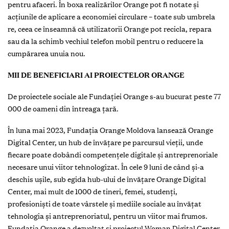
pentru afaceri. În boxa realizărilor Orange pot fi notate și
acțiunile de aplicare a economiei circulare – toate sub umbrela
re, ceea ce înseamnă că utilizatorii Orange pot recicla, repara
sau da la schimb vechiul telefon mobil pentru o reducere la
cumpărarea unuia nou.
MII DE BENEFICIARI AI PROIECTELOR ORANGE
De proiectele sociale ale Fundaţiei Orange s-au bucurat peste 77
000 de oameni din întreaga ţară.
În luna mai 2023, Fundația Orange Moldova lansează Orange
Digital Center, un hub de învățare pe parcursul vieţii, unde
fiecare poate dobândi competențele digitale şi antreprenoriale
necesare unui viitor tehnologizat. În cele 9 luni de când și-a
deschis ușile, sub egida hub-ului de învățare Orange Digital
Center, mai mult de 1000 de tineri, femei, studenţi,
profesioniști de toate vârstele şi mediile sociale au învăţat
tehnologia şi antreprenoriatul, pentru un viitor mai frumos.
Fundația Orange a dezvoltat și proiectul Woman Digital Center