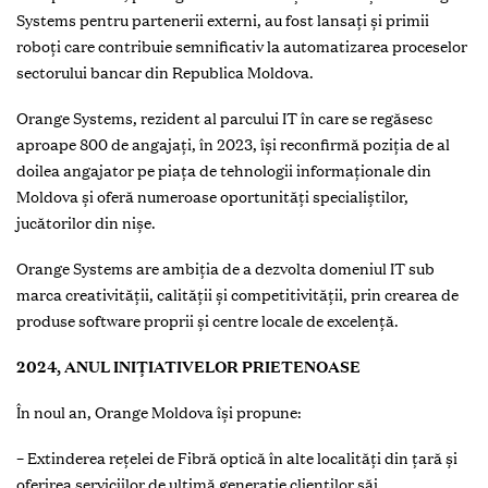
Systems pentru partenerii externi, au fost lansați și primii
roboți care contribuie semnificativ la automatizarea proceselor
sectorului bancar din Republica Moldova.
Orange Systems, rezident al parcului IT în care se regăsesc
aproape 800 de angajaţi, în 2023, își reconfirmă poziţia de al
doilea angajator pe piaţa de tehnologii informaţionale din
Moldova și oferă numeroase oportunităţi specialiştilor,
jucătorilor din nişe.
Orange Systems are ambiția de a dezvolta domeniul IT sub
marca creativității, calității și competitivității, prin crearea de
produse software proprii și centre locale de excelență.
2024, ANUL INIȚIATIVELOR PRIETENOASE
În noul an, Orange Moldova își propune:
– Extinderea rețelei de Fibră optică în alte localități din țară și
oferirea serviciilor de ultimă generație clienților săi.