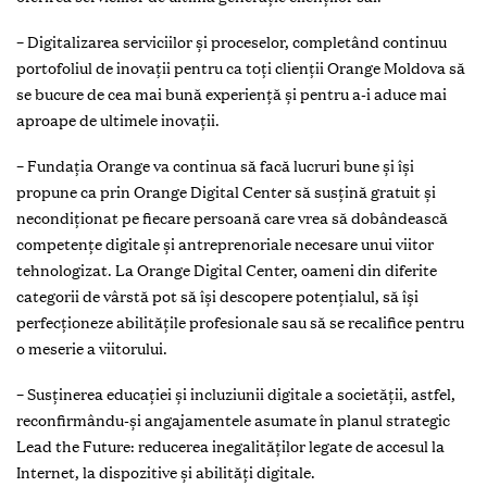
– Digitalizarea serviciilor și proceselor, completând continuu
portofoliul de inovații pentru ca toți clienții Orange Moldova să
se bucure de cea mai bună experiență și pentru a-i aduce mai
aproape de ultimele inovații.
– Fundația Orange va continua să facă lucruri bune și își
propune ca prin Orange Digital Center să susțină gratuit şi
necondiţionat pe fiecare persoană care vrea să dobândească
competențe digitale şi antreprenoriale necesare unui viitor
tehnologizat. La Orange Digital Center, oameni din diferite
categorii de vârstă pot să își descopere potențialul, să își
perfecționeze abilitățile profesionale sau să se recalifice pentru
o meserie a viitorului.
– Susținerea educației și incluziunii digitale a societății, astfel,
reconfirmându-și angajamentele asumate în planul strategic
Lead the Future: reducerea inegalităților legate de accesul la
Internet, la dispozitive și abilități digitale.