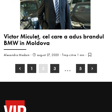
Victor Miculeț, cel care a adus brandul
BMW în Moldova
Alexandra Madam
august 27, 2020
Timp citire 1 min
…
1
2
3
5