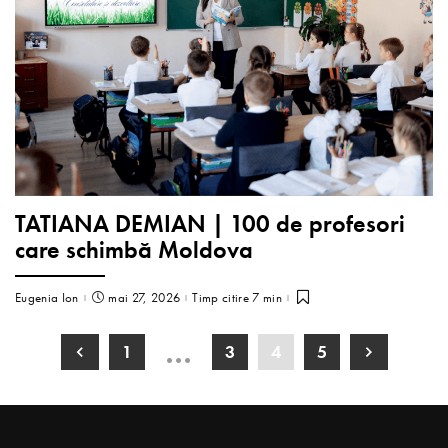
TATIANA DEMIAN | 100 de profesori
care schimbă Moldova
Eugenia Ion
mai 27, 2026
Timp citire 7 min
…
1
3
4
5