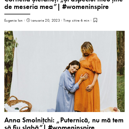
de meseria mea”| #womeninspire
Eugenia Ion
ianuarie 20, 2023
Timp citire 6 min
Anna Smolnițchi: „Puternică, nu mă tem
să fiu slabă”| #womeninspire