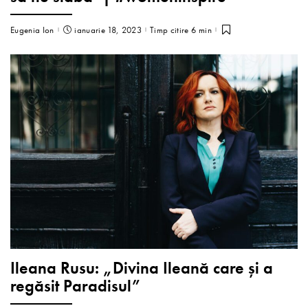
Eugenia Ion
ianuarie 18, 2023
Timp citire 6 min
Ileana Rusu: „Divina Ileană care și a
regăsit Paradisul”