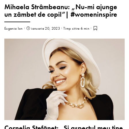
Mihaela Strâmbeanu: „Nu-mi ajunge
un zâmbet de copil”| #womeninspire
Eugenia Ion
ianuarie 20, 2023
Timp citire 6 min
Cornelia Ștefăneț: „Și aspectul meu ține