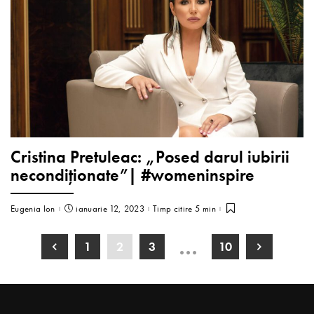
Cristina Pretuleac: „Posed darul iubirii
necondiționate”| #womeninspire
Eugenia Ion
ianuarie 12, 2023
Timp citire 5 min
…
1
2
3
10