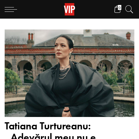
0
Tatiana Turtureanu:
„Adevărul meu nu e