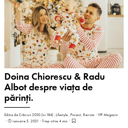
Doina Chiorescu & Radu
Albot despre viața de
părinți.
Ediția de Crăciun 2020 (nr.184)
Lifestyle
Proiect
Revista
VIP Magazin
ianuarie 5, 2021
Timp citire 4 min