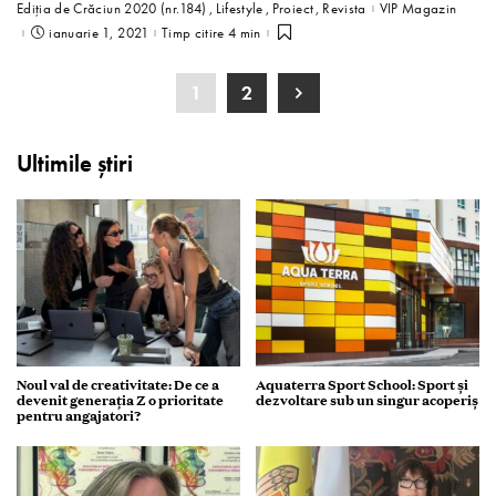
Ediția de Crăciun 2020 (nr.184)
Lifestyle
Proiect
Revista
VIP Magazin
ianuarie 1, 2021
Timp citire 4 min
1
2
Ultimile știri
Noul val de creativitate: De ce a
Aquaterra Sport School: Sport și
devenit generația Z o prioritate
dezvoltare sub un singur acoperiș
pentru angajatori?