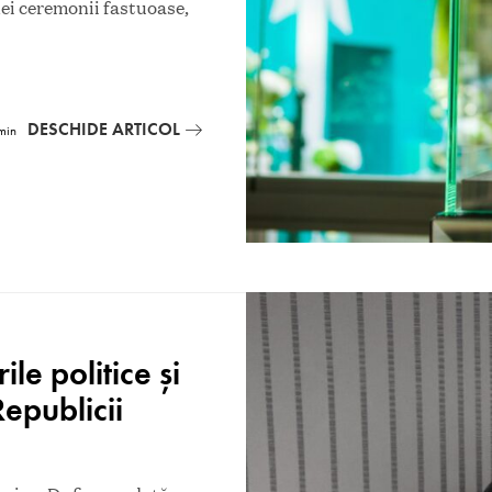
unei ceremonii fastuoase,
DESCHIDE ARTICOL
min
e politice și
epublicii