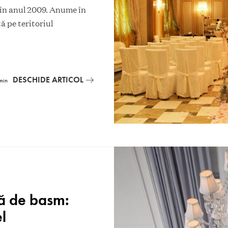
 în anul 2009. Anume în
ă pe teritoriul
DESCHIDE ARTICOL
min
tă de basm:
l