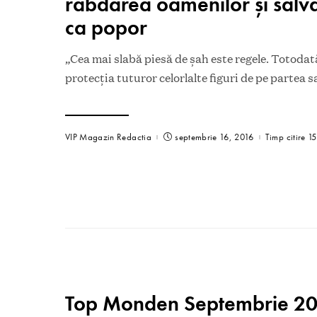
răbdarea oamenilor şi salv
ca popor
„Cea mai slabă piesă de şah este regele. Totodată
protecţia tuturor celorlalte figuri de pe partea 
VIP Magazin Redactia
septembrie 16, 2016
Timp citire 1
Top Monden Septembrie 2