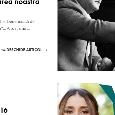
area noastră
, el beneficiază de
sa”… A fost una
...
DESCHIDE ARTICOL
5 min
016