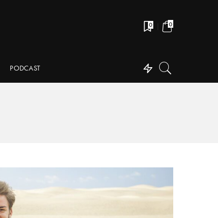
0
0
PODCAST