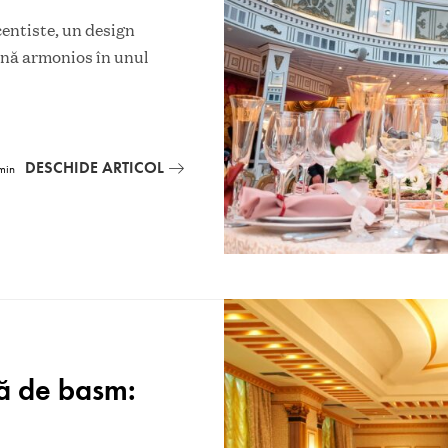
centiste, un design
ină armonios în unul
DESCHIDE ARTICOL
min
tă de basm: