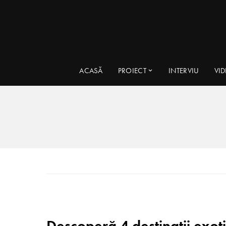
ACASĂ
PROIECT
INTERVIU
VI
Descoperă 4 destinaţii exot