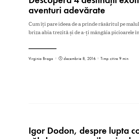
aventuri adevărate
Сum îţi pare ideea de a prinde răsăritul pe malul
briza abia trezită şi de a-ţi mângâia picioarele 
Virginia Braga
decembrie 8, 2016
Timp citire 9 min
Igor Dodon, despre lupta co