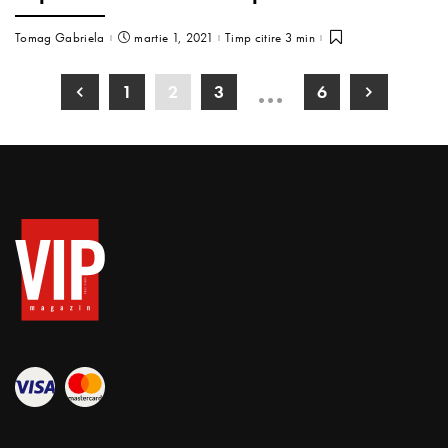
Tomag Gabriela
martie 1, 2021
Timp citire 3 min
…
1
2
3
6