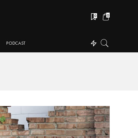
0
0
PODCAST