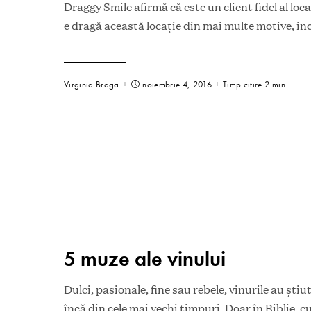
Draggy Smile afirmă că este un client fidel al loc
e dragă această locație din mai multe motive, in
Virginia Braga
noiembrie 4, 2016
Timp citire 2 min
5 muze ale vinului
Dulci, pasionale, fine sau rebele, vinurile au șt
încă din cele mai vechi timpuri. Doar în Biblie, c