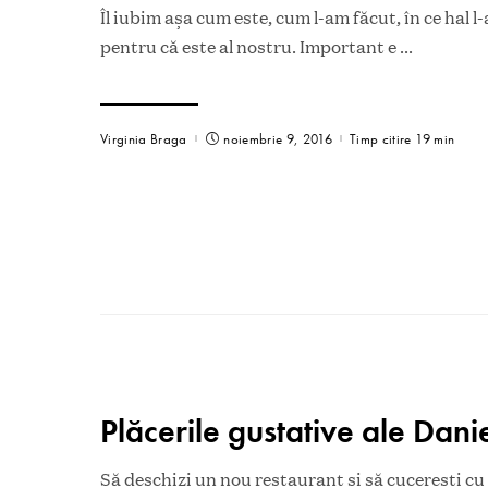
Îl iubim aşa cum este, cum l-am făcut, în ce hal l
pentru că este al nostru. Important e
...
Virginia Braga
noiembrie 9, 2016
Timp citire 19 min
Plăcerile gustative ale Dani
Să deschizi un nou restaurant și să cucerești cu