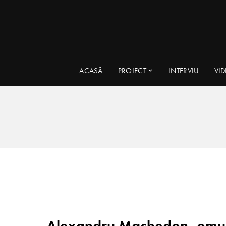
ACASĂ
PROIECT
INTERVIU
VI
Alexandru Machedon, omul 