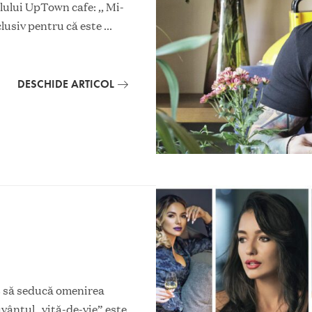
alului UpTown cafe: ,, Mi-
clusiv pentru că este
...
DESCHIDE ARTICOL
iut să seducă omenirea
uvântul „viţă-de-vie” este